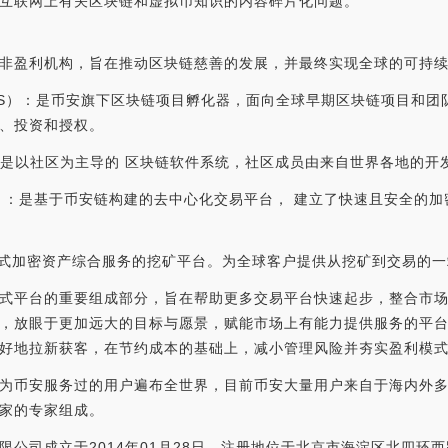
互联网上有关区块链和虚拟币知识的内容碎片化问题。
非盈利机构，旨在推动区块链慈善的发展，并最终实现全球的可持续
LABS）：是币安旗下区块链项目孵化器，面向全球早期区块链项目和团
、投资和授权。
AIN）是以社区为主导的 区块链软件系统，社区成员由来自世界各地的
 DEX）：是基于币安链构建的去中心化交易平台， 建立了快速且安全的
供一站式加密资产综合服务的挖矿平台。为全球客户提供从挖矿到交易的
式平台的重要组成部分，旨在帮助更多交易平台快速起步，整合市
，放眼于更加远大的目标与愿景，赋能市场上有能力提供服务的平
好地拉新获客，在节约成本的基础上，减小管理风险并夯实盈利模式
为币安服务过的用户遍布全世界，目前币安大量用户来自于海内外
家的专家组成。
公司成立于2014年01月28日，注册地位于北京市海淀区北四环西路9