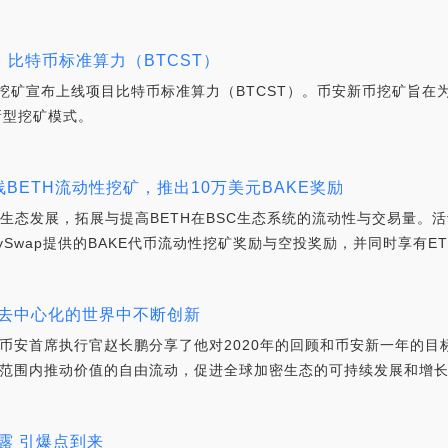
比特币标准算力（BTCST）
新币挖矿宣布上线项目比特币标准算力（BTCST）。币安新币挖矿旨
新型挖矿模式。
上线BETH流动性挖矿，推出10万美元BAKE奖励
生态发展，拓展与提高BETH在BSC生态系统的流动性与交易量。活
Swap提供的BAKE代币流动性挖矿奖励与空投奖励，并同时享有ETH 2
益去中心化的世界中不断创新
币安首席执行官赵长鹏分享了他对2020年的回顾和币安新一年的目标
范围内推动价值的自由流动，促进全球加密生态的可持续发展和增
露 引爆点到来