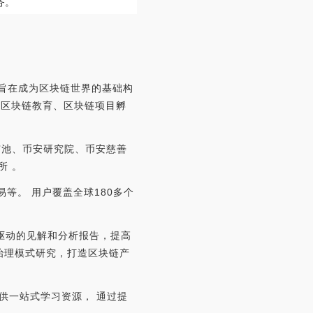
务。
7年，旨在成为区块链世界的基础构
、区块链教育、区块链项目孵
矿池、币安研究院、币安慈善
所 。
交易等。 用户覆盖全球180多个
为驱动的见解和分析报告，提高
治理模式研究，打造区块链产
提供一站式学习资源， 通过提