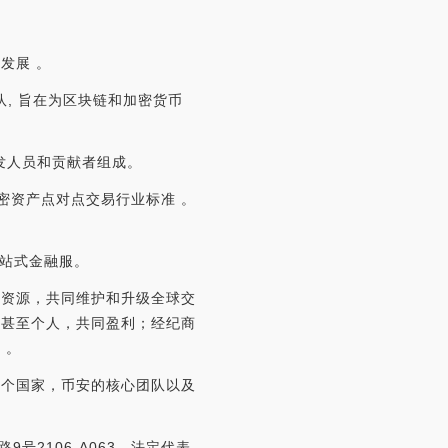
发展 。
队, 旨在为区块链和加密货币
开发人员和贡献者组成。
加密资产点对点交易行业标准 。
一站式金融服。
场资源，共同维护和升级全球交
台甚至个人，共同盈利；经纪商
 。
多个国家，币安的核心团队以及
号2106-A063，法定代表