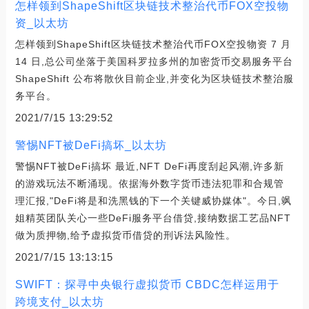
怎样领到ShapeShift区块链技术整治代币FOX空投物
资_以太坊
怎样领到ShapeShift区块链技术整治代币FOX空投物资 7 月
14 日,总公司坐落于美国科罗拉多州的加密货币交易服务平台
ShapeShift 公布将散伙目前企业,并变化为区块链技术整治服
务平台。
2021/7/15 13:29:52
警惕NFT被DeFi搞坏_以太坊
警惕NFT被DeFi搞坏 最近,NFT DeFi再度刮起风潮,许多新
的游戏玩法不断涌现。依据海外数字货币违法犯罪和合规管
理汇报,"DeFi将是和洗黑钱的下一个关键威协媒体"。今日,飒
姐精英团队关心一些DeFi服务平台借贷,接纳数据工艺品NFT
做为质押物,给予虚拟货币借贷的刑诉法风险性。
2021/7/15 13:13:15
SWIFT：探寻中央银行虚拟货币 CBDC怎样运用于
跨境支付_以太坊