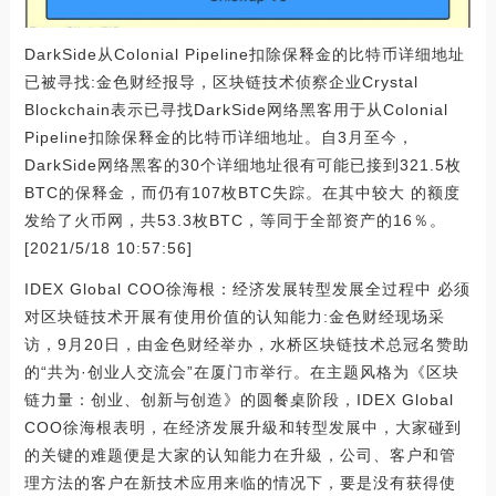
DarkSide从Colonial Pipeline扣除保释金的比特币详细地址
已被寻找:金色财经报导，区块链技术侦察企业Crystal
Blockchain表示已寻找DarkSide网络黑客用于从Colonial
Pipeline扣除保释金的比特币详细地址。自3月至今，
DarkSide网络黑客的30个详细地址很有可能已接到321.5枚
BTC的保释金，而仍有107枚BTC失踪。在其中较大 的额度
发给了火币网，共53.3枚BTC，等同于全部资产的16％。
[2021/5/18 10:57:56]
IDEX Global COO徐海根：经济发展转型发展全过程中 必须
对区块链技术开展有使用价值的认知能力:金色财经现场采
访，9月20日，由金色财经举办，水桥区块链技术总冠名赞助
的“共为·创业人交流会”在厦门市举行。在主题风格为《区块
链力量：创业、创新与创造》的圆餐桌阶段，IDEX Global
COO徐海根表明，在经济发展升級和转型发展中，大家碰到
的关键的难题便是大家的认知能力在升級，公司、客户和管
理方法的客户在新技术应用来临的情况下，要是没有获得使