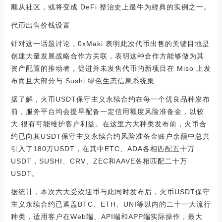
顺从社区，或将变成 DeFi 整治史上最牛为經典的实例之一。
代币出售价钱设置
针对这一话题讨论，0xMaki 表明此次代币出售的关键目地是
创建大量发展战略合作方关联，表明这种合作方能够做为其
资产配置的推动者，促进并未发售代币的新项目在 Miso 上发
布而且大部分与 Sushi 绿色生态信息系统集
据了解，火币USDT保守主义永续合约在每一个优良品种发布
前，服务平台均会提早配备一定信用额度风险准备金，以较
大 很有可能维护客户利益。在这里六大种类发布前，火币合
约已向其USDT保守主义永续合约风险准备金账户余额中总共
引入了180万USDT，在其中ETC、ADA各相匹配五十万
USDT，SUSHI、CRV、ZEC和AAVE各相匹配二十万
USDT。
据统计，本次六大受欢迎币与此同时发布后，火币USDT保守
主义永续合约已遮盖BTC、ETH、UNI等以内的二十一大流行
种类，适用客户在Web端、API端和APP端实际操作，最大