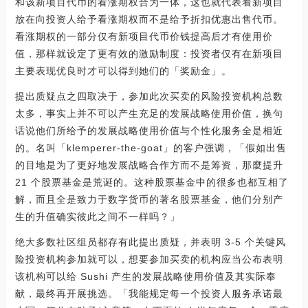
和该新项目代币的看涨期权合为一体，这也就代表着新项目
放在向投资人给予看涨期权而不是给予折扣优惠出售代币。
看涨期权的一部分仅有新项目代币价钱提高后才有使用价
值，那样就设定了更有效的激励制度：投资者仅有在新项目
主要表现优良时才可以得到她们的「奖励金」。
提出质疑点之四取决于，参加此次买卖的风险投资机构总数
太多，事实上并不可以产生充足的发展战略使用价值，换句
话说他们所给予的发展战略使用价值与个性化服务全是相近
的。名叫「klemperer-the-goat」的客户强调，「假如出售
的目地是为了更好地发展战略合作方而不是筹资，那麼提升
21 个股票基金是荒诞的。这种股票基金中的很多也都互相了
解，而且全是致力于数字货币的著名股票基金，他们分别产
生的升值确实彼此之间不一样吗？」
绝大多数社区组员都存有此提出质疑，并表明 3-5 个关键风
险投资机构参加就可以，想要参加买卖的机构应当公布表明
该机构可以给 Sushi 产生的发展战略使用价值及其实际奉
献，最终再开展挑选。「我能规定每一个投资人服务承诺最