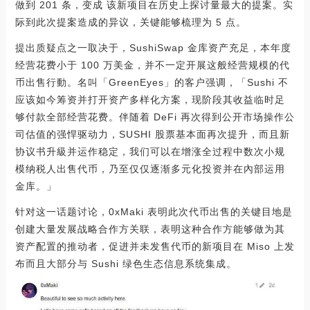
做到 201 条，变成 该新项目在历史上探讨量最大的提案。实
际到此次提案造成的异议，关键能够梳理为 5 点。
提出质疑点之一取决于，SushiSwap 金库资产充足，本年度
经营花费小于 100 万美金，并不一定开展这般经营规模的代
币出售行動。名叫「GreenEyes」的客户强调，「Sushi 不
应该如今筹资并打开资产多样化方案，现阶段其收益临时足
够付款全部经营花费。伴随着 DeFi 再次得到公开市场操作公
司估值的强悍驱动力，SUSHI 股票基本面再次提升，而且新
协议书升級并运作稳定，我们可以在增涨全过程中数次小规
模纳税人出售代币，乃至仅仅逐渐多元化投资并在內部运用
金库。」
针对这一话题讨论，0xMaki 表明此次代币出售的关键目地是
创建大量发展战略合作方关联，表明这种合作方能够做为其
资产配置的推动者，促进并未发售代币的新项目在 Miso 上发
布而且大部分与 Sushi 绿色生态信息系统集成。