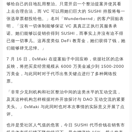
够给自己的目地乱用整治。只需开启一个整治提案并使其看
上去合理合法，而 VC 可以用她们巨大的 SUSHI 持股将每一
张选举票都投给他。」名叫「Wunderbernd」的客户回贴表
明，「沒有一切体制能够保证 VC 真真正正执行其服务承
诺。她们能够以促销价得到 SUSHI，而事实上并沒有迫不得
已做一切事儿。这再度类似 DeFi 教育金，她们获得了钱，她
们能够肆无忌惮。」
7 月 16 日，0xMaki 在提案贴子中回应称，依据社区的总体
反映，将把买卖经营规模从 6000 万美金减少到 1500-2000
万美金，与此同时对于代币出售关键点进行了多种网络投
票。
「非常少见到机构和社区整治中间的这类水平的互动交流，
及其这种机构怎样根据对外开放探讨与 DAO 互动交流的紧要
关头。」0xMaki 与此同时也对本次事情的实际意义开展了点
评。
也许是受社区人气值的危害，今日 SUSHI 代币价钱在销售市