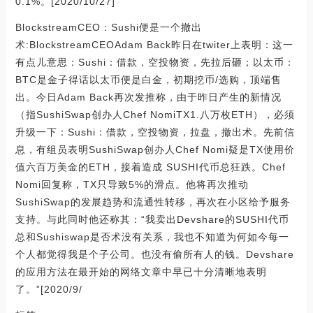
0.1%。[2020/10/27]
BlockstreamCEO：Sushi便是一个撤出
术:BlockstreamCEOAdam Back昨日在twiter上表明：这一
有点儿意思：Sushi：借款，空投物资，先拉后砸；以太币：
BTC是金子得话以太币便是白金，初期挖币/选购，顶端售
出。今日Adam Back再次发推称，由于昨日产生的新情况
（指SushiSwap创办人Chef NomiTX1.八万枚ETH），必须
升级一下：Sushi：借款，空投物资，拉盘，撤出术。先前信
息，有组员表明SushiSwap创办人Chef Nomi疑是TX使用价
值六百万美金的ETH，接着造成 SUSHI代币总狂跌。Chef
Nomi回复称，TX只导致5%的滑点。他将再次推动
SushiSwap的发展趋势和流通性转移，再次在小区给予服务
支持。与此同时他还称其：“我卖出Devshare的SUSHI代币
总和Sushiswap是否术没有关系，我也不知道为何如今每一
个人都觉得我是个子公司。也没有偷所有人的钱。Devshare
的应用方法在最开始的网络文章中早已十分清晰地表明
了。”[2020/9/