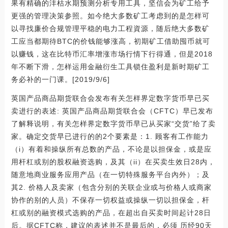
果有精确的沣枯水期预测分析专用工具，坚信会为矿工给予
更强的管理决策参照。如今绝大多数矿工考虑到的是怎样可
以寻找廉价合规管理平稳的电力工程資源，随后绝大多数矿
工应当都期待BTC的价钱能够涨高，初期矿工借助囤币就可
以赚钱，这在比特币汇率增涨市场行情下行得通，但是2018
年不断下滑，怎样运用金融衍生工具锁住盈利是新时期矿工
务必补的一门课。[2019/9/6]
英国产品商品期货联合会发布有关怎样界定数字货币早已买
卖进行的表述: 英国产品商品期货联合会（CFTC）早已发布
了解释说明，有关怎样界定数字货币早已从买家“交货”给了卖
家。确定交货早已进行的的2个要素是：1. 顾客有工作能力
（i）有着和操纵所有总数的产品，不论是以担保金，或是应
用杆杠或别的股权融资选购，及其（ii）在买卖生效日28内，
随意地商业服务应用产品（在一切特殊服务平台內外）；及
其2. 价格人及卖家（包含分别的关联企业或与价格人或商家
协作的别的人员）不保存一切权益或操纵一切以担保金，杆
杠或别的融资模式选购的产品，在超出自买卖时间起计28日
后。据CFTC称，建议的表述并不是最后的，必须 历经90天