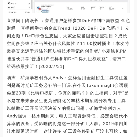
直播间｜陆漫长 ：普通用户怎样参加DeFi得到巨额收益:金色
财经 · 直播间举办的金点Trend《2020 DeFi Dai飞吗？》立
刻逐渐！DeFi绿色生态里，大家还应当阻击哪些项目？成长
空间多少钱？应当关心什么风险性？11:00按时播出！本次特
邀嘉宾来源于老陆的区块链技术手记的创作者/ 小麦钱包PM
陆漫长共享“普通用户怎样参加DeFi得到巨额收益”，请扫二
维码移景接听！[2020/7/31]
响声 | 矿海学校创办人Andy：怎样运用金融衍生工具锁住盈
利是新时期矿工务必补的一门课:在今天TokenInsight会话顶
尖第20期《比特币挖矿，你真的懂吗？》的主播间，对于“是
不是在未来会发生更为智能化的丰枯水期预测分析专用工具
以輔助矿工开展管理决策？的提出问题，矿海学校创办人
Andy强调：枯水期到来，电力工程資源降低，必定会取代小
算率的设备，受影响的将是这一部分矿工人群。2019年四川
沣水期延迟时间，这让许多 矿工设备停到矿厂没电可挖，如