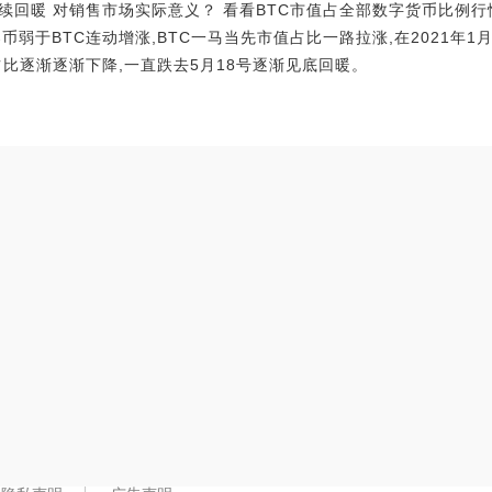
续回暖 对销售市场实际意义？ 看看BTC市值占全部数字货币比例行情
币弱于BTC连动增涨,BTC一马当先市值占比一路拉涨,在2021年1
占比逐渐逐渐下降,一直跌去5月18号逐渐见底回暖。