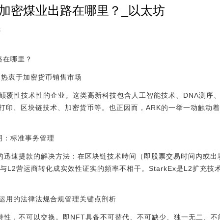
数据加密煤业出路在哪里？_以太坊
8
路在哪里？
有多热衷于加密货币销售市场
用颠覆性技术性的企业。这类高新科技包含人工智能技术、DNA测序
打印、区块链技术、加密货币等。也正因而，ARK的一举一动触动
例说明：标准事务管理
给予的迅速提款的解决方法：在区块链技术時间（即股票交易时间内或出
L2营运商转化成实效性证实的頻率不相干。StarkEx是L2扩充技术性
式运用的法律法规合规管理关键点剖析
的特性，不可以交换。即NFT具备不可替代、不可缺少、独一无二、不