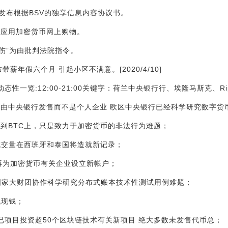
bow发布根据BSV的独享信息内容协议书。
人应用加密货币网上购物。
中伤”为由批判法院指令。
带薪年假六个月 引起小区不满意。[2020/4/10]
态性一览:12:00-21:00关键字：荷兰中央银行行、埃隆马斯克、Rippl
币应由中央银行发售而不是个人企业 欧区中央银行已经科学研究数字货
放到BTC上，只是致力于加密货币的非法行为难题；
平台成交量在西班牙和泰国将造就新记录；
不会再为加密货币有关企业设立新帐户；
与欧盟国家大财团协作科学研究分布式账本技术性测试用例难题；
代现钱；
险投资已项目投资超50个区块链技术有关新项目 绝大多数未发售代币总；