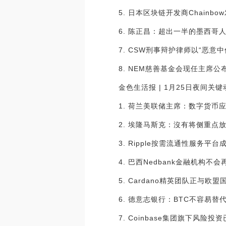
5. 日本区块链开发商Chain
6. 陈正昌：超出一半的墨西哥
7. CSW刑事辩护律师以“恶意
8. NEM慈善基金会现任主席公布
金色生活报 | 1月25日夜间关键动
1. 荷兰美联储主席：数字货
2. 埃隆马斯克：沒有将侧重点
3. Ripple按需流通性服务
4. 巴西Nedbank金融机构
5. Cardano精英团队正
6. 德意志银行：BTC不容易替
7. Coinbase集团旗下风