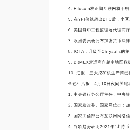
4. Filecoin校正期互联网
5. 在YFI价钱超出BTC后，小
6. 美国货币工程监理署代理商
7. 欧洲委员会公布加密货币法
8. IOTA：升級至Chrysali
9. BitMEX营运商向越南地区
10. 汇报：三大挖矿机生产商已将长
金色生活报 | 4月10日夜间关
1. 中央银行办公厅主任：中央
2. 国家发改委、国家网信办
3. 国家工信部公布互联网网
4. 谷歌趋势表明2021年“比