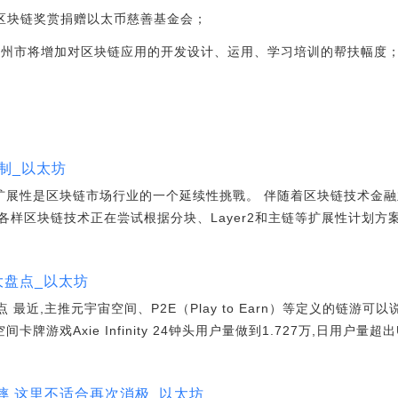
%区块链奖赏捐赠以太币慈善基金会；
泉州市将增加对区块链应用的开发设计、运用、学习培训的帮扶幅度；[20
体制_以太坊
制 扩展性是区块链市场行业的一个延续性挑戰。 伴随着区块链技术金
各样区块链技术正在尝试根据分块、Layer2和主链等扩展性计划方
游大盘点_以太坊
 最近,主推元宇宙空间、P2E（Play to Earn）等定义的链游可以说
游戏Axie Infinity 24钟头用户量做到1.727万,日用户量超出Un
假摔 这里不适合再次消极_以太坊