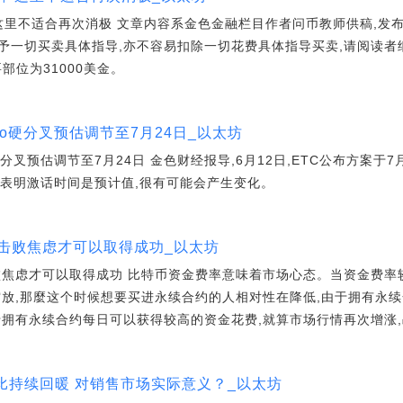
摔 这里不适合再次消极 文章内容系金色金融栏目作者问币教师供稿,发
一切买卖具体指导,亦不容易扣除一切花费具体指导买卖,请阅读者细
部位为31000美金。
to硬分叉预估调节至7月24日_以太坊
分叉预估调节至7月24日 金色财经报导,6月12日,ETC公布方案于7月2
。并表明激话时间是预计值,很有可能会产生变化。
击败焦虑才可以取得成功_以太坊
败焦虑才可以取得成功 比特币资金费率意味着市场心态。当资金费率
空放,那麼这个时候想要买进永续合约的人相对性在降低,由于拥有永续
于拥有永续合约每日可以获得较高的资金花费,就算市场行情再次增涨
比持续回暖 对销售市场实际意义？_以太坊