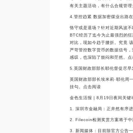
有关主题活动，有什么合规管理
4.管控趋紧 数据加密煤业出路
恪守或是退场？针对近期风波不
BTC经历了迄今为止最强烈的狂跌
对比，现如今趋于腰折。究竟 
严苛管控数字货币的数据信号，
感叹，也深陷了烦闷和茫然。点
5.英国财政部部长耶伦督促尽
英国财政部部长埃米莉·耶伦周
挂勾。点击阅读
金色生活报 | 8月19日夜间关键动态
1. 深圳市金融局：正井然有序
2. Filecoin检测奖赏方案
3. 新闻媒体：目前除官方公告