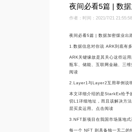
夜间必看5篇 | 
作者：
时间：2021/7/21 21:55:5
夜间必看5篇 | 数据加密煤业出
1.数据信息对你说 ARK到底
ARK关键缘故是其关心这些运
瓶车、储能、互联网金融、三维
阅读
2.Layer1与Layer2互用举
本文详细介绍的是StarkEx
切L1详细地址，而且该解决方法与
层买卖运用。点击阅读
3.NFT新项目在我国市场落地
每一个 NFT 则具备独一无二