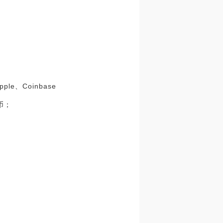
e、Coinbase
币；