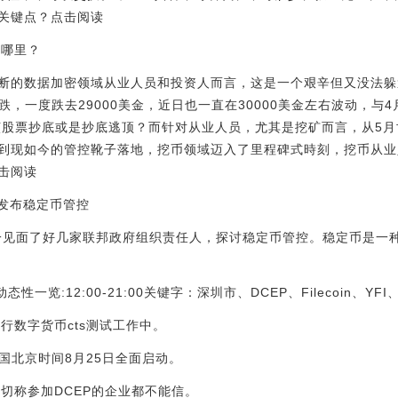
关键点？点击阅读
在哪里？
断的数据加密领域从业人员和投资人而言，这是一个艰辛但又没法躲
，一度跌去29000美金，近日也一直在30000美金左右波动，与4月
该股票抄底或是抄底逃顶？而针对从业人员，尤其是挖矿而言，从5
到现如今的管控靴子落地，挖币领域迈入了里程碑式時刻，挖币从业
击阅读
早发布稳定币管控
一见面了好几家联邦政府组织责任人，探讨稳定币管控。稳定币是一
性一览:12:00-21:00关键字：深圳市、DCEP、Filecoin、YFI、
进行数字货币cts测试工作中。
将于中国北京时间8月25日全面启动。
一切称参加DCEP的企业都不能信。