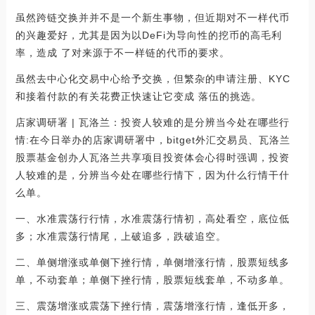
虽然跨链交换并并不是一个新生事物，但近期对不一样代币
的兴趣爱好，尤其是因为以DeFi为导向性的挖币的高毛利
率，造成 了对来源于不一样链的代币的要求。
虽然去中心化交易中心给予交换，但繁杂的申请注册、KYC
和接着付款的有关花费正快速让它变成 落伍的挑选。
店家调研署 | 瓦洛兰：投资人较难的是分辨当今处在哪些行
情:在今日举办的店家调研署中，bitget外汇交易员、瓦洛兰
股票基金创办人瓦洛兰共享项目投资体会心得时强调，投资
人较难的是，分辨当今处在哪些行情下，因为什么行情干什
么单。
一、水准震荡行行情，水准震荡行情初，高处看空，底位低
多；水准震荡行情尾，上破追多，跌破追空。
二、单侧增涨或单侧下挫行情，单侧增涨行情，股票短线多
单，不动套单；单侧下挫行情，股票短线套单，不动多单。
三、震荡增涨或震荡下挫行情，震荡增涨行情，逢低开多，