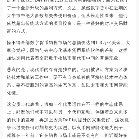
好多个缘故。DeFi好像比过去任何时刻都强劲，因为它给予
了一个全新升级的赢利方式。次之，虽然数字货币在近期的
大牛市中绝大多数都失去使用价值，但从长期性看来，他们
依然超出传统式方式的项目投资，是一种很好的对冲交易財
富的方式。
怪不得全部数字货币销售市场的总额仍达到1.3万亿美金。大
家会觉得，因为与去中心化基本贷币系统软件的差别，这类
加快选用代表着全部数千枚钱币和代币中间的普遍现象。
悲哀的是，现代币的存有是独立的。他们被设计方案为区块
链技术和单独工作中，要不有自身单独的区块链技术生态体
系，要不摆脱别的更高的生态体系，如以太币和火币网智能
化链。
这实质上代表着，假如一个代币运作在不一样的生态体系
上，那麼他们就不可以与另一个代币互动。伴随着愈来愈多
的代币的发布，再加上因为DeFi而提升的兴趣爱好，这次抗
争比过去任何时刻都更为猛烈。以火币网智能化链为例子。
就算在一年前，它在销售市场上或是不会有的，但近期好多