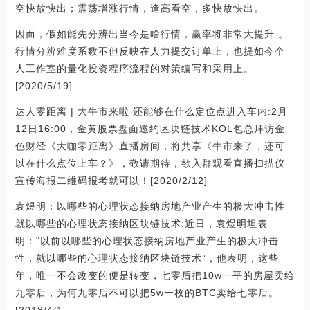
空快放快出；震荡增涨行情，逢高看空，多快放快出。
因而，假如能先分辨出当今是啥行情，赢率将非常大提升 。
行情分辨难度系数不但反映在人力提交订单上，也提如今个
人工作室的量化投资程序流程的对策编写和采用上。
[2020/5/19]
达人零距离 | 大牛市来啦 还能够在什么定位点进入车内:2月
12日16:00，金黄股票盘面邀约区块链技术KOL包总拜访金
色财经《大咖零距离》直播房间，将共享《牛市来了，还可
以在什么点位上车？》，敬请期待，欲入群观看直播扫描仪
宣传海报二维码报考就可以！[2020/2/12]
袁煜明：以哪些的心理状态接纳房地产业产生的极大冲击性
就以哪些的心理状态接纳区块链技术:近日，袁煜明坦表
明：“以前以哪些的心理状态接纳房地产业产生的极大冲击
性，就以哪些的心理状态接纳区块链技术”，他表明，这些
年，唯一不会改变的便是转变，七零后把10w一平的房屋卖给
九零后，为何九零后不可以把5w一枚的BTC卖给七零后。