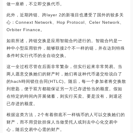
做一座桥，不立即交换代币。
此外，近期跨链、跨layer 2的新项目也遭受了国外的较多关
心：Connext Network、Hop Protocol、Celer Network、
Orbiter Finance。
如前所述，跨链交换是应用智能合约进行的。智能合约是一
种中小型应用软件，能够联接2个不一样的链，并在达到特殊
条件时实行代币的全自动交换。
这一全过程尽管在后面非常繁杂，但实行起來非常简易。当
两人愿意交换她们的财产时，她们将这种代币递交给说白了
的hach時间锁住合同(HTLC)。随后，每一个参加者将交换散
列密匙，便于双方都能保证另一方已存进恰当的额度。假如
在特定的時间内开展储蓄，则实行买卖。要是没有，则退还
已存进的额度。
根据这类方法，2个有着彻底不一样钱币的人可以交换她们的
财产，而不用贷款担保人当做受托人或到去中心化交易中
心，随后交易中心需的财产。