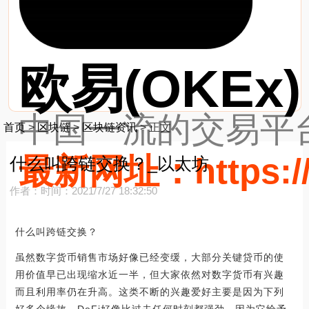
欧易(OKEx)
中国一流的交易平台
首页
>
区块链
>
区块链资讯
>
正文
最新网址：https://
什么叫跨链交换？_以太坊
作者：
时间：2021/7/27 18:32:50
什么叫跨链交换？
虽然数字货币销售市场好像已经变缓，大部分关键贷币的使
用价值早已出现缩水近一半，但大家依然对数字货币有兴趣
而且利用率仍在升高。这类不断的兴趣爱好主要是因为下列