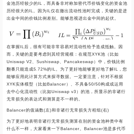
金池历经较少的IL，而具备非对称加密代币价钱变化的资金池
历经很大的IL。因为IL仅在撤出流动性池时完成，关键的是进
出金中间的价钱比例差别。能够忽视进出金中间的起伏。
在掌握IL后，很有可能非常容易对流动性给予造成抵触。因
而，关键的是要考虑到其经营规模：在规范XYK池（比如
Uniswap V2、Sushiswap、Pancakeswap）中，价钱比例
翻番只能造成5.72%的IL。为了更好地能够更好地了解IL，您
能够应用此计算方式来探寻数据。一定要注意，针对不根据
XYK实体模型（比如Balancer）、不具备50/50构成或运用
去中心化流动性（比如Uniswap v3）的池，所显示的非诸行
无常损失的表达式和测算是不一样的。
Balancer的值涵数(左)和非诸行无常损失方程组(右)
为了更好地表明非诸行无常损失测算在别的资金池种类中有
什么不一样，大家看来一下Balancer。Balancer池是多代币