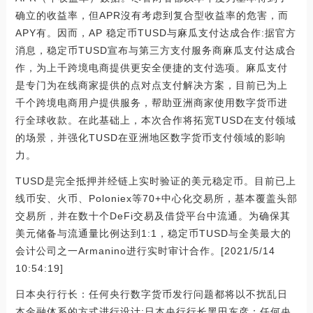
确立的收益率，但APR沒有考虑到复合型收益率的危害，而
APY有。因而，AP 稳定币TUSD与麻瓜支付达成合作:据官方
消息，稳定币TUSD宣布与第三方支付服务商麻瓜支付达成合
作，为上千跨境电商提供更安全便捷的支付选项。麻瓜支付
是专门为在线商家提供的点对点支付解决方案，目前已为上
千个跨境电商用户提供服务，帮助亚洲商家使用数字货币进
行全球收款。在此基础上，本次合作将拓宽TUSD在支付领域
的场景，并强化TUSD在亚洲地区数字货币支付领域的影响
力。
TUSD是完全抵押并经链上实时验证的美元稳定币。目前已上
线币安、火币、Poloniex等70+中心化交易所，基本覆盖头部
交易所，并在数十个DeFi交易及借贷平台中流通。为确保其
美元储备与流通量比例达到1:1，稳定币TUSD与全美最大的
会计公司之一Armanino进行实时审计合作。[2021/5/14
10:54:19]
日本央行行长：任何央行数字货币发行问题都将以不扰乱日
本金融体系的方式进行设计:日本央行行长黑田东彦：任何央