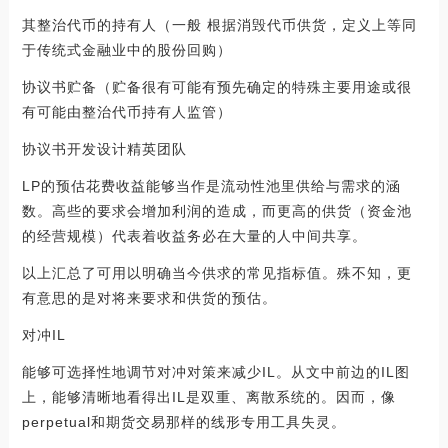
其整治代币的持有人（一般 根据消毁代币供货，定义上等同
于传统式金融业中的股份回购）
协议书贮备（贮备很有可能有预先确定的特殊主要用途或很
有可能由整治代币持有人监管）
协议书开发设计精英团队
LP的预估花费收益能够当作是流动性池里供给与需求的涵
数。高些的要求会增加利润的造成，而更高的供货（资金池
的经营规模）代表着收益务必在大量的人中间共享。
以上汇总了可用以明确当今供求的常见指标值。殊不知，更
有意思的是对将来要求和供货的预估。
对冲IL
能够可选择性地调节对冲对策来减少IL。从文中前边的IL图
上，能够清晰地看得出IL是双重、离散系统的。因而，像
perpetual和期货交易那样的线形专用工具失灵。