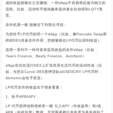
成的收益能够在之后撤销。一些dApp不容易将此做为独立的
流程。比如，流动性平稳池服务提供者全自动得到LQTY奖
赏。
农作机遇一般 能够在下列部位寻找：
为您给予LP代币的同一个dApp（比如，像Pancake Swap那
样的DEX具备农作作用，您能够锁住LP代币以得到收益）
选用一系列不一样对策来提高效益的农作dApp（比如，
Yearn Finance、Beefy Finance、Autofarm）
dApp尝试在流行DEX上扩张其原生态代币的流动性池（比
如，当您从Curve DEX质押贷款alUSD3CRV LP代币时，
Alchemix会给予奖赏）
LP代币农作的收益在于很多要素：
1、给予APR/APY
LP 代币质押池和保鲜库一般 引入APY（年收益率）和/或
APR（年收益率）数据。尽管两者都以本年度为基本得到了