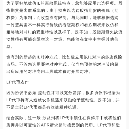
为了更好地效仿IL的离散系统特点，您能够应用此选择项。股
指期货是离散系统的，由于损失以选购股指期货的价钱（期
权费）为限制，而收益沒有限制。与此同时，能够根据选购
一竹篮具备不一样实行价钱的看涨期权和看跌期权来效仿和
粗略地对冲IL的双重特性以及样子。殊不知，股指期货欠缺流
动性很有可能会阻拦这一对策。您能够在文中中掌握其他信
息。
也有别的新起的IL对冲方式，比如建立用以IL对冲的多边保险
市场。不管您选用哪种对冲方式，仅当您预估的对冲节约超
出所应用的对冲专用工具成本费时开展对冲。
LP代币农作
因为协议书必须 流动性才可以充分发挥，很多协议书根据为
LP代币持有人造就农作机遇来鼓励给予流动性。殊不知，并
不是全部LP代币都是有收益耕种机遇。
结合实际，这一般 涉及到将LP代币锁住在保鲜库中或将他们
质押并以可变性的APR请求超时接受别的代币。LP代币和造