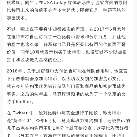
很模糊。同年，在USA today 媒体表示由于监管方面的原因
比特币未来的价值不会有多大起伏，即便它是一种还不错的
加密技术。
不过，嘴上说不要身体却很诚实的库班，在2017年6月忽然
在推特声称自己订阅了一项比特币资讯和分析服务，并让他
的粉丝也这么做，解释称自己只是怀疑比特币的估值而不是
价值，同年10月就表示购买了比特币，也投资过不少以加密
货币和区块链为基础的企业。
2018年，关于加密货币支付是否可能在球队使用时，他直言
下个赛季就会添加比特币、以太坊以及别的加密货币支付。
就在今年狗狗币作为独行侠队的门票和商品的加密货币成为
事实。之后的两年里，马克库班渐渐的成为了一个坚定的比
特币hodLer。
在 Twitter 中，他对比特币与黄金进行了比较，称比特币
是“黄金2.0”。今年5月初，马克库班力挺狗狗币，还说自己的
儿子杰克在狗狗币不到1美分时就开始投资，这要比彩票好得
多，另外其在三月宣布旗下球队的球迷可用狗狗币、比特币