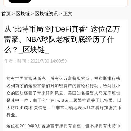
首页
>
区块链
>
区块链资讯
>
正文
从"比特币局"到"DeFi真香" 这位亿万
富豪、NBA球队老板到底经历了什
么？_区块链_
作者：
时间：2021/7/30 14:00:59
前有世界首富马斯克，后有亿万富翁贝索斯，福布斯排行榜
名列前茅的这些富豪们对加密资产的言论和行动，给尚且小
众的区块链圈子带来阵阵风云。美国知名投资人马克库班也
是其中一位，由于今年在Twitter上频繁推送关于比特币、以
太坊DeFi等相关信息，并非常明确地表示非常看好加密货币
行业。
这位在2019年9月曾扬言宁愿拥有香蕉，也不愿拥有比特币