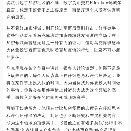
说法引起了加密社区的不满，数字货币交易所kraken鲍威尔
直言，稳定币监管不是主要原因，而是库班个人没有认真研
究的原因。
从不看好加密领域，到开始进军而后受到打击，好坏参半，
这些行动展示着马克库班对加密领域越发清晰的立场，在于
加密领域而言这无疑是一种有力的证明，但对马克库班这样
大体量投资者而言也意味着更加谨慎的行动，以及不可小觑
的责任。
马克库班在某个节目中讲过，很多人讨论激烈，但那不是最
应该关注的，每个人应该真正在仔细思考和评估后决定：我
将在某件事上投入我的时间。因为当你找到你要投入时间做
的事情，你将会在那件事情上付诸努力成为这个领域的高
手，而投入足够多的时间将变成顶级高手。
可能正如他所言，他现在对比加密货币的态度是在仔细思考
和评估后作出的决定，此后也会不断研究和布局相关内容，
成为这个领域的顶级高手。尽管他之前有诸多类似”比特币不
如香蕉”的说法引来众多争议，但”比特币真香”终究虽迟但