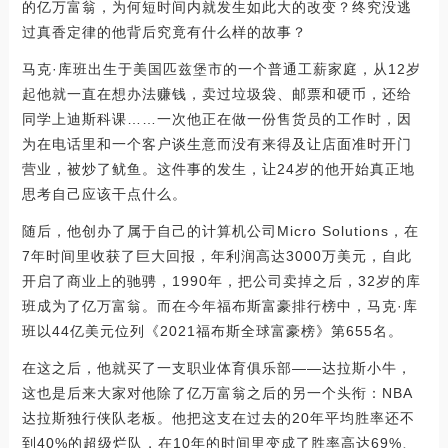
的亿万富翁，为何短时间内就发生如此大的改变？终究没逃
过真香定律的他背后究竟有什么样的故事？
马克·库班出生于美国匹兹堡市的一个普通工薪家庭，从12岁
起他就一直在想办法赚钱，卖过垃圾袋、邮票和硬币，还给
同学上迪斯科课……一次他正在做一份售货员的工作时，因
为在电话里和一个客户谈生意而没有来得及让店面准时开门
营业，被炒了鱿鱼。这件事的发生，让24岁的他开始真正地
思考自己应该干点什么。
随后，他创办了属于自己的计算机公司Micro Solutions，在
7年时间里收获了巨大回报，年利润高达3000万美元，自此
开启了商业上的驰骋，1990年，把公司卖掉之后，32岁的库
班成为了亿万富翁。而在今年福布斯富豪排行榜中，马克·库
班以44亿美元位列《2021福布斯全球富豪榜》第655名。
在这之后，他就买了一支职业体育俱乐部——达拉斯小牛，
这也是后来大家对他除了亿万富翁之后的另一个头衔：NBA
达拉斯独行侠队老板。他把这支在过去的20年平均胜率还不
到40%的超级烂队，在10年的时间里变成了胜率高达69%、