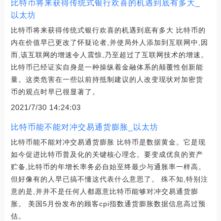
比特币将来获得传统式银行欢喜的机遇到底有多大_
以太坊
比特币将来获得传统式银行欢喜的机遇到底有多大 比特币的
内在价值早已更改了怀疑论者,并使局外人添加到互联网中,因
而,该互联网的增速令人震惊,乃至超过了互联网技术的增速。
比特币已经证实自身是一种操纵着金融体系的颠覆性创新能
量。这类危害在一些以前持抵制建议的人改变现状对加密货
币的观点时早已很显著了。
2021/7/30 14:24:03
比特币能不能对冲交易通货膨胀_以太坊
比特币能不能对冲交易通货膨胀 比特币是数据黄金。它是现
如今促进比特币普及化的关键核心理念。要变成优良的资产
贮备,比特币的年增长率务必自始至终最少与通胀率一样高。
但好像有的人早已搞不懂这代表什么意思了。 殊不知,特别注
意的是,并并不是任何人都愿意比特币能够对冲交易通货膨
胀。 美国5月份发布的顾客cpi指数通货膨胀数据信息高过预
估。