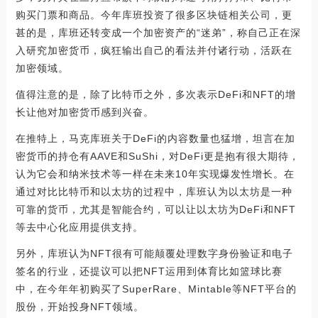
购买门票和商品。今年库班投资了很多区块链相关公司，更
甚的是，库班还转变成一个加密资产的“迷弟”，称自己正在深
入研究加密货币，疯狂输出自己的看法并付诸行动，活跃在
加密领域。
值得注意的是，除了比特币之外，多次表示DeFi和NFT的增
长让他对加密货币感到兴奋。
在推特上，马克库班关于DeFi的内容数量也猛增，坦言在加
密货币的持仓有AAVE和SuShi，对DeFi更是抱有很大期待，
认为它会和纳米技术等一样在未来10年实现爆发性增长。在
通过对比比特币和以太坊的过程中，库班认为以太坊是一种
可靠的货币，尤其是智能合约，可以让以太坊为DeFi和NFT
等去中心化应用提供支持。
另外，库班认为NFT很有可能颠覆处理数字身份验证和电子
签名的行业，还提议可以把NFT运用到体育比如篮球比赛
中，在今年年初购买了SuperRare、Mintable等NFT平台的
股份，开始投身NFT领域。