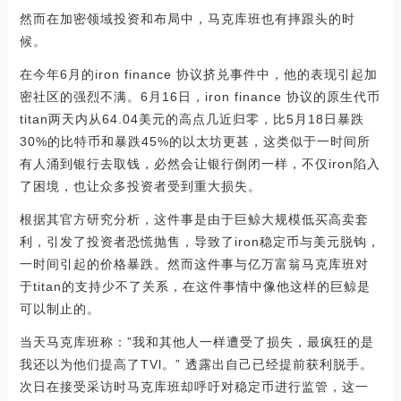
然而在加密领域投资和布局中，马克库班也有摔跟头的时
候。
在今年6月的iron finance 协议挤兑事件中，他的表现引起加
密社区的强烈不满。6月16日，iron finance 协议的原生代币
titan两天内从64.04美元的高点几近归零，比5月18日暴跌
30%的比特币和暴跌45%的以太坊更甚，这类似于一时间所
有人涌到银行去取钱，必然会让银行倒闭一样，不仅iron陷入
了困境，也让众多投资者受到重大损失。
根据其官方研究分析，这件事是由于巨鲸大规模低买高卖套
利，引发了投资者恐慌抛售，导致了iron稳定币与美元脱钩，
一时间引起的价格暴跌。然而这件事与亿万富翁马克库班对
于titan的支持少不了关系，在这件事情中像他这样的巨鲸是
可以制止的。
当天马克库班称：”我和其他人一样遭受了损失，最疯狂的是
我还以为他们提高了TVl。” 透露出自己已经提前获利脱手。
次日在接受采访时马克库班却呼吁对稳定币进行监管，这一