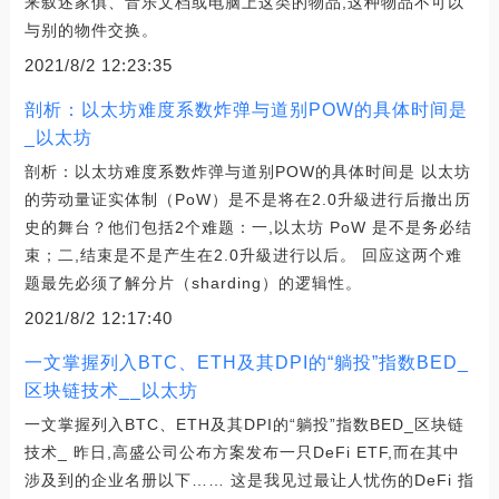
来叙述家俱、音乐文档或电脑上这类的物品,这种物品不可以
与别的物件交换。
2021/8/2 12:23:35
剖析：以太坊难度系数炸弹与道别POW的具体时间是
_以太坊
剖析：以太坊难度系数炸弹与道别POW的具体时间是 以太坊
的劳动量证实体制（PoW）是不是将在2.0升級进行后撤出历
史的舞台？他们包括2个难题：一,以太坊 PoW 是不是务必结
束；二,结束是不是产生在2.0升級进行以后。 回应这两个难
题最先必须了解分片（sharding）的逻辑性。
2021/8/2 12:17:40
一文掌握列入BTC、ETH及其DPI的“躺投”指数BED_
区块链技术__以太坊
一文掌握列入BTC、ETH及其DPI的“躺投”指数BED_区块链
技术_ 昨日,高盛公司公布方案发布一只DeFi ETF,而在其中
涉及到的企业名册以下…… 这是我见过最让人忧伤的DeFi 指