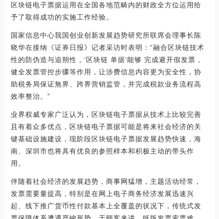
区块链电子票据运用在全国各地范畴内的财政全方位运用给
予了取得成功的实施工作经验。
国家信息中心我国创业创新发展趋势研究所联席会理事长陈
晓华在接纳《证券日报》记者采访时表明：“融合区块链技术
性的防伪造与追朔性，‘区块链 单据’能够 完成避开假发票，
健全发票管控步骤等作用，让涉费信息内容更为安全性，协
助税务局保证無界、跨界营销监管，并完成税款业务流程高
效率整治。”
业界权威专家广泛认为，区块链电子票据从技术上比较完善
且有着众多优点，区块链电子票据可能是将来社会经济的关
键基础设施建设，现阶段区块链电子票据发展趋势快速，海
南、深圳市也将具有优良的参照样本和积极主动的带头作
用。
伴随着社会经济的发展趋势，商事网猛增，主题活动经常，
发票需要量提高，特别是在网上电子商务经济发展迅速兴
起、线下推广货币性付款基本上全覆盖的状况下，传统式发
票保障体系遭遇严峻形势。于顾客来讲，纸版发票索票难、