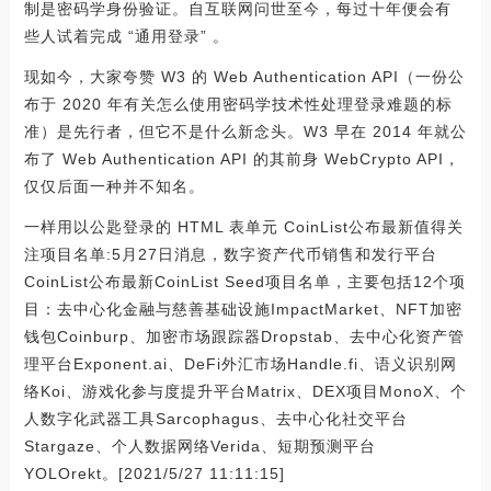
制是密码学身份验证。自互联网问世至今，每过十年便会有
些人试着完成 “通用登录” 。
现如今，大家夸赞 W3 的 Web Authentication API（一份公
布于 2020 年有关怎么使用密码学技术性处理登录难题的标
准）是先行者，但它不是什么新念头。W3 早在 2014 年就公
布了 Web Authentication API 的其前身 WebCrypto API，
仅仅后面一种并不知名。
一样用以公匙登录的 HTML 表单元 CoinList公布最新值得关
注项目名单:5月27日消息，数字资产代币销售和发行平台
CoinList公布最新CoinList Seed项目名单，主要包括12个项
目：去中心化金融与慈善基础设施ImpactMarket、NFT加密
钱包Coinburp、加密市场跟踪器Dropstab、去中心化资产管
理平台Exponent.ai、DeFi外汇市场Handle.fi、语义识别网
络Koi、游戏化参与度提升平台Matrix、DEX项目MonoX、个
人数字化武器工具Sarcophagus、去中心化社交平台
Stargaze、个人数据网络Verida、短期预测平台
YOLOrekt。[2021/5/27 11:11:15]