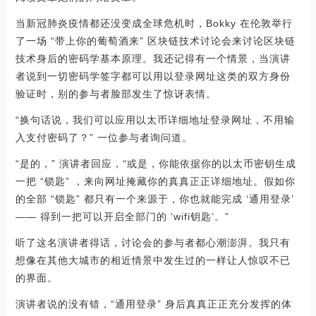
当新冠肺炎疫情都还没变成全球危机时，Bokky 在伦敦举行
了一场 “带上你的葡萄酒来” 区块链技术讨论会来讨论区块链
技术身后的密码学基本原理。我还记得有一个情景，当演讲
者说到一切密码学签字都可以用以登录网址这类的双方身份
验证时，别的参与者脸部发生了惊讶表情。
“换句话说，我们可以应用以太币详细地址登录网址，不用输
入支付密码了？” 一位参与者询问道。
“是的，” 演讲者回应，“或是，你能依据你的以太币密钥生成
一把 “锁匙” ，来向网址掩藏你的真真正正详细地址。假如你
的全部 “锁匙” 都只有一个来源于，你也就能完成 ‘通用登录’
—— 得到一把可以开启全部门的 ‘wifi钥匙’。”
听了这名演讲者得话，讨论会的参与者都心潮澎湃。我只有
想像在其他大城市的相近情景中发生过的一样让人惊叹不已
的界面。
演讲者说的没有错，“通用登录” 身后真真正正充分发挥的体