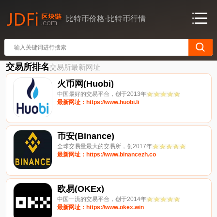
比特币价格·比特币行情
交易所排名
交易所最新网址
火币网(Huobi)
中国最好的交易平台，创于2013年
最新网址：https://www.huobi.li
币安(Binance)
全球交易量最大的交易所，创2017年
最新网址：https://www.binancezh.co
欧易(OKEx)
中国一流的交易平台，创于2014年
最新网址：https://www.okex.win