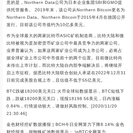
意的是，Northern Data公司为日本企业集团SBI和GMO提
供托管服务。 2019年末，该公司从Northern Bitcoin更名为
Northern Data。Northern Bitcoin于2015年4月在德国公开
发行。目前该公司市值约为10亿多美元。
作为全球最大的两家比特币ASIC矿机制造商，比特大陆和微
比特被视为是加密货币矿业公司中最具竞争力的两家公司。
业界普遍认为，如果这两家矿业公司成为上市公司，必将占
据全球矿业上市公司中市值前十的两个位置。目前微比特尚
未传出上市计划，而比特大陆自内部争端解决后，将继续开
启上市征程。据悉比特大陆联合创始人承诺在2022年12月31
日前完成美股合规上市，且估值不低于55亿美元。
BTC跌破18200美元关口:火币全球站数据显示，BTC短线下
跌，跌破18200美元关口，现报18198.56美元，日内涨幅
0.84%，行情波动较大，请做好风险控制。[2020/11/20
21:30:46]
金色财经挖矿数据播报 | BCH今日全网算力下降8.14%:金色
财经报道，据蜘蛛矿池数据显示： \nBTC全网算力