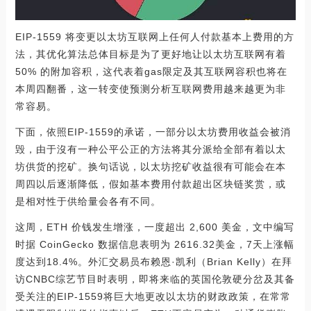
EIP-1559 将变更以太坊互联网上任何人付款基本上费用的方
法，其优化算法总体目标是为了更好地让以太坊互联网有着
50% 的附加容积，这代表着gas限定及其互联网容积也将在
本周四翻番，这一转变使预测分析互联网费用越来越更为非
常容易。
下面，依照EIP-1559的承诺，一部分以太坊费用收益会被消
毁，由于沒有一种公平公正的方法将其分派给全部有着以太
坊供货的挖矿。换句话说，以太坊挖矿收益很有可能会在本
周四以后逐渐降低，假如基本费用付款超出区块链奖赏，或
是相对性于供给量会各有不同。
这周，ETH 价钱发生增涨，一度超出 2,600 美金，文中编写
时据 CoinGecko 数据信息表明为 2616.32美金，7天上涨幅
度达到18.4%。外汇交易员布赖恩·凯利（Brian Kelly）在拜
访CNBC综艺节目时表明，即将来临的英国伦敦硬分岔及其备
受关注的EIP-1559将巨大地更改以太坊的财政政策，在常常