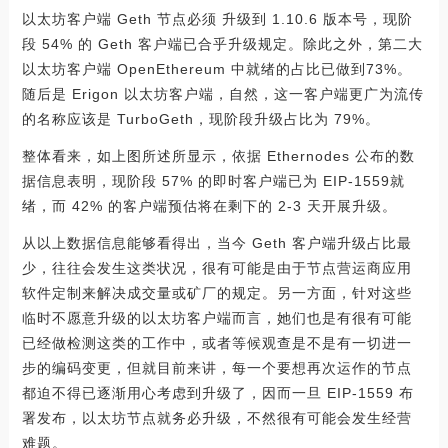
以太坊客户端 Geth 节点必须 升级到 1.10.6 版本号，现阶
段 54% 的 Geth 客户端已合乎升级规定。除此之外，第二大
以太坊客户端 OpenEthereum 中就绪的占比已做到73%。
随后是 Erigon 以太坊客户端，自然，这一客户端更广为流传
的名称应该是 TurboGeth，现阶段升级占比为 79%。
整体看来，如上图所述所显示，依据 Ethernodes 公布的数
据信息表明，现阶段 57% 的即时客户端已为 EIP-1559就
绪，而 42% 的客户端预估将在剩下的 2-3 天开展升级。
从以上数据信息能够看得出，当今 Geth 客户端升级占比最
少，往往会发生这类状况，很有可能是由于节点营运商应用
软件定制来解决成交量或矿厂的规定。另一方面，针对这些
临时不愿意升级的以太坊客户端而言，她们也是有很有可能
已经做检测这类的工作中，或者等候观查是不是有一切进一
步的编码变更，但就目前来讲，每一个要想再次运作的节点
都迫不得已逐渐用心考虑到升级了，因而一旦 EIP-1559 布
署发布，以太坊节点就务必升级，不然很有可能会发生经营
难题。