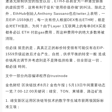
遭遇无限制供货的指责以后，ETH不容易变为一种通货膨胀
的虚拟货币，这将有利于促长“使用价值存储”的叫法。除此之
外，EthHub创始人Anthony Sassano也在twiter上表明，一
旦EIP-1559执行，每一次有些人根据DEX售出ETH时，都是
会对ETH涨跌。为何？由于Layer 1互联网上的每单DEX买卖
都务必以 ETH 付款gas费用，而这种费用中的绝大多数将被
消毁。
但必须 留意的是，真真正正的标价转变很有可能仅有在EIP-
1559升级起效后才会产生。自然，供求平衡的转变一般 造成
价钱再次调节并考虑到是不是降低供给量，但全部这一切，
都必须 時间。
文中一部分內容编译程序自trustnode
金色财经 区块链技术8月2 金色午报 | 5月13日午间重要动态
一览:7:00-12:00关键词：雄安、TON、柬埔寨、路边矿池
1. 雄安新区运用区块链等技术的数字孪生城市获两项国际标
准立项；