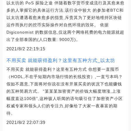
以太坊的 PoS 探险之途 伴随着数字货币变成流行及其愈来愈
多的人掌握它的具体运行方法,该行业中较大 的参加者BTC和
以太坊遭遇着愈来愈多的指责,斥责其为了更好地维持区块链
运作而执行的挖币实际操作对自然环境的毁坏。 依据
Digiconomist 的数据信息,仅这两个网络耗费的电力能源就超
出了全部泰国的(人口数量: 9000万)。
2021/8/2 22:19:15
不用买卖 就能获得盈利？这里有五种方式_以太坊
不用买卖 就能获得盈利？这里有五种方式 你想要一直囤币
（HODL,不在乎短期内市场行情的长线投资）,一直亏本吗？
假如不愿意,下面将对你说在没有开展买卖的状况下也能赚钱
的五种简易方式。 “某某某加密资产的价钱大幅度增涨,上涨
幅度直达100倍”,这种骇人听闻的语句吸引住了加密资产小区
权威专家和领头人们的专注力,好像给了大家一夜暴富的期
待。
2021/8/2 22:07:39