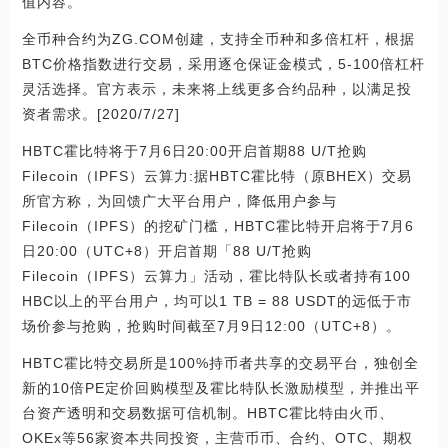
值内容。
全币种合约为ZG.COM创建，支持全币种和多倍杠杆，根据
BTC价格指数进行交易，采用逐仓保证金模式，5-100倍杠杆
灵活选择。官方表示，未来将上线更多合约品种，以满足投
资者需求。[2020/7/27]
HBTC霍比特将于7月6日20:00开启首期88 U/T抢购
Filecoin（IPFS）云算力:据HBTC霍比特（原BHEX）交易
所官方称，为回馈广大平台用户，降低用户参与
Filecoin（IPFS）的挖矿门槛，HBTC霍比特开启将于7月6
日20:00（UTC+8）开启首期「88 U/T抢购
Filecoin（IPFS）云算力」活动，霍比特队长或者持有100
HBC以上的平台用户，均可以1 TB = 88 USDT的远低于市
场价参与抢购，抢购时间截至7月9日12:00（UTC+8）。
HBTC霍比特交易所是100%持币者共享的交易平台，独创全
新的10倍PE定价回购模型及霍比特队长激励模型，并推出平
台资产透明和交易数据可信机制。HBTC霍比特由火币、
OKEx等56家资本共同投资，主营币币、合约、OTC、期权