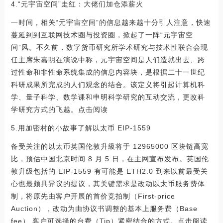
4.“元宇宙空间”走红：大佬们加仓添薪火
一时间，相关“元宇宙空间”的信息越来越十分引人注意，快速
蔓延到到互联网技术圈与投资圈，掀起了一阵“元宇宙空
间”风。不久前，数字货币研究所学术研究与技术性联合会现
任主席朱嘉明在演说中称，元宇宙空间是人们造就出去、跨
过性命和非性命系统集成的信息内容块，是根据二十一世纪
科研成果所完成的人们观念的结合。该定义将引起计算机科
学、量子科学、数学课和申明科学研究的互动交流，更改科
学研究方式的飞越。点击阅读
5.用加密村的小故事了解以太币 EIP-1559
备受关注的以太币英国伦敦升級将于 12965000 区块链高宽
比，预估中国北京时间 8 月 5 日，在主网宣布发布。英国伦
敦升级包括的 EIP-1559 有可能是 ETH2.0 到来以前最受关
心也最颇具异议的提议，其关键需求是改动以太币服务费体
制，将原先由客户开展的首价竞拍制（First-price
Auction），改动为由协议书调整的基本上服务费（Base
fee） 客户可选择的台费（Tip）紧密结合的方式。点击阅读