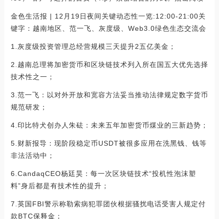
金色生活报 | 12月19日夜间关键动态性一览:12:00-21:00关
键字：越南地区、范一飞、灰度级、Web3.0绿色生态交流会
1.灰度级投资管理总经营规模三天提升2五亿美金；
2.越南总理将加密货币和区块链技术列入所在国五大优先选择
技术性之一；
3.范一飞：以对外开放和宽容方法妥当推动法律规定数字货币
规范研发；
4.印比特犬创办人朱砝：未来五年加密货币煤业的三新趋势；
5.财新报导：现阶段稳定币USDT被很多应用在洗黑钱、钱等
非法活动中；
6.CandaqCEO杨廷昊：每一次区块链技术“投机性泡沫塑
料”身后都是有技术性的提升；
7.英国FBI警示称勒索病犯罪团伙根据骚扰电话受害人规定付
款BTC保释金；