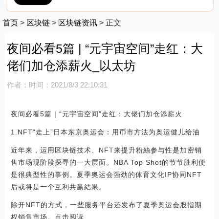
首页
>
区块链
>
区块链资讯
>
正文
夜间必看5篇 | “元宇宙空间”走红：大
佬们加仓添薪火_以太坊
作者：
时间：2021/8/3 22:10:31
夜间必看5篇 | “元宇宙空间”走红：大佬们加仓添薪火
1.NFT“走上”日本东京奥运会：用币市方法为奥运健儿给油
近年来，运用区块链技术、NFT来提升粉絲参与性是加密销
售市场现阶段探寻的一大层面。NBA Top Shot的节节胜利便
是很典型性的事例。夏季奥运会强劲的体育文化IP协同NFT
后或将是一个互利共赢結果。
除开NFT的方式，一些服务平台还发布了夏季奥运会股指期
权销售市场。点击阅读