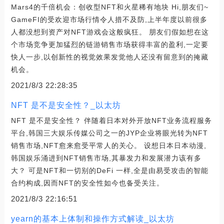
Mars4的千倍机会：创收型NFT和火星稀有地块 Hi,朋友们~
GameFI的受欢迎市场行情令人措不及防,上半年度以前很多
人都没想到资产对NFT游戏会这般疯狂。 朋友们假如想在这
个市场竞争更加猛烈的链游销售市场获得丰富的盈利,一定要
快人一步,以创新性的视觉效果发觉他人还没有留意到的掩藏
机会。
2021/8/3 22:28:35
NFT 是不是安全性？_以太坊
NFT 是不是安全性？ 伴随着日本对外开放NFT业务流程服务
平台,韩国三大娱乐传媒公司之一的JYP企业将眼光转为NFT
销售市场,NFT愈来愈受平常人的关心。 设想日本日本动漫,
韩国娱乐涌进到NFT销售市场,其暴发力和发展潜力该有多
大？ 可是NFT和一切别的DeFi 一样,全是由易受攻击的智能
合约构成,因而NFT的安全性如今也备受关注。
2021/8/3 22:16:51
yearn的基本上体制和操作方式解读_以太坊