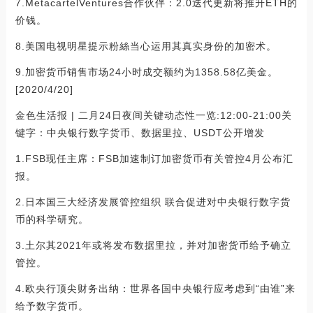
7.MetacartelVentures合作伙伴：2.0迭代更新将推升ETH的
价钱。
8.美国电视明星提示粉絲当心运用其真实身份的加密术。
9.加密货币销售市场24小时成交额约为1358.58亿美金。
[2020/4/20]
金色生活报 | 二月24日夜间关键动态性一览:12:00-21:00关
键字：中央银行数字货币、数据里拉、USDT公开增发
1.FSB现任主席：FSB加速制订加密货币有关管控4月公布汇
报。
2.日本国三大经济发展管控组织 联合促进对中央银行数字货
币的科学研究。
3.土尔其2021年或将发布数据里拉，并对加密货币给予确立
管控。
4.欧央行顶尖财务出纳：世界各国中央银行应考虑到“由谁”来
给予数字货币。