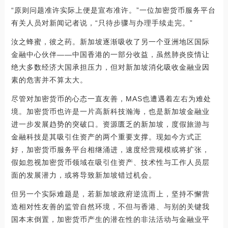
“原则问题准许实际上便是宣布准许。”一位加密货币服务平台
有关人员对新闻记者说，“只待步骤与办理手续走完。”
汝之蜂蜜，彼之药。新加坡逐渐吸收了另一个亚洲地区国际
金融中心伙伴——中国香港的一部分收益，虽然肺炎疫情让
绝大多数经济大国承担压力，但对新加坡消化吸收金融业因
素的危害并不算太大。
尽管对加密货币的心态一直友善，MAS也遭遇着左右为难处
境。加密货币也许是一片高新科技瀚海，也是新加坡金融业
进一步发展趋势的突破口。资源匮乏的新加坡，度假旅游与
金融科技是其吸引住资产的两个重要支撑。现如今方式正
好，加密货币服务平台相继涌进，速度经营规模或将扩张，
假如忽视加密货币领域在吸引住资产、技术性与工作人员层
面的发展潜力，或将导致新加坡错过机会。
但另一个实际难题是，若新加坡政府逆流而上，坚持不懈营
造相对性友善的监管自然环境，不但与香港、与别的关键我
国本末倒置，加密货币产生的潜在性的非法活动与金融业平