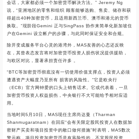
会话，大家都必须一个加密货币解决方法。” Jeremy Ng
说，“亚洲地区的零售和组织 顾客能够选购、售卖、储存和获
得超出40种加密货币，且适用新西兰币、澳币和港元的货币
换取。”现阶段Gemini 正与SingPass 协作来简单化新加坡住
户在Gemini 设立帐户的步骤，与此同时保证安全和合规。
除开变成服务平台心灵的港湾外，MAS友善的心态还反映
在，其曾表态发言将对加密货币投资人损伤状况提供援助，
与欧区对比，显著承担责任许多 。
“BTC等加密货币彻底沒有一切使用价值支撑点，投资人必须
遭遇资产大幅度乃至所有 损害的风险性。”它是欧央行
（ECB）官方网钟爱的口头上销售话术。它或代表着，一旦
加密货币投资人权益损伤，中央银行不大可能给予相对应适
用。
当地时间5月10日，MAS现任主席尚达曼（Tharman
Shanmugaratnam）在回应“会有关限定股民投资人在数据加
密财产买卖和项目投资中的敞口做何措施”时表明，MAS数次
警示称，项目投资加密货币是有风险性的，不宜股民投资