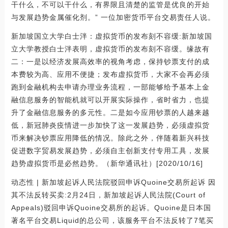
干什么，不可以干什么，有界限且清楚的监管是优良的开始
与发展趋势金属催化剂。” 一位加密货币平台交易责任人说。
新加坡国立大学白士泮：虚拟货币的发布刻不容缓:新加坡国
立大学教授白士泮表明，虚拟货币的发布刻不容缓。缘故有
二：一是以经济发展高效率的视角考虑，保持钞票支付的成
本费较为高、应用不便捷；发布虚拟货币，大家不会再必须
跑到金融机构去申请办理业务流程，一部能够给予基本上金
融信息服务的智能机就可以开展实际操作，省时省力，也提
升了金融信息服务的多元性。二是如今应用钞票的人越来越
低，新冠肺炎疫情进一步加快了这一发展趋势，必须虚拟货
币来解决钞票应用降低的情况。除此之外，伴随着新兴科技
促进数字贸易发展趋势，必须自主创新支付专用工具，发展
趋势虚拟货币是必然趋势。（新华通讯社）[2020/10/16]
动态性 | 新加坡起诉人民法院驳回申诉Quoine交易所起诉 因
其不法反转买卖:2月24日，新加坡起诉人民法院(Court of
Appeals)驳回申诉Quoine交易所的起诉。Quoine是日本国
著名平台交易Liquid的总公司，该服务平台不法反转了7笔买