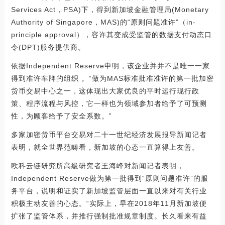
Services Act，PSA)下，得到新加坡金融管理局(Monetary
Authority of Singapore，MAS)的“原则问题准许”（in-
principle approval），容许其变成受监管的数据支付动态口
令(DPT)服务提供商。
依据Independent Reserve申明，该企业并并不是唯一一家
得到准许车牌的组织 。“做为MAS标准批准准许的第一批加密
货币交易中心之一，这体现出大家优良的平时运行现行政
策、程序流程与风控，它一样也为领域参加者给予了可预测
性，为顾客给予了安全系数。”
多家加密货币平台交易对二十一世纪经济发展报导新闻记者
表明，就全世界范畴看，新加坡的心态一直算得上友善。
欧科云链研究所高級研究者王海峰对新闻记者表明，
Independent Reserve做为第一批得到“原则问题准许”的服
务平台，说明和证实了新加坡监管层面一直以来对有关行业
积极主动友善的心态。“实际上，早在2018年11月新加坡便
扩张了监管体系，并推行强制批准规章制度。长久看来有益