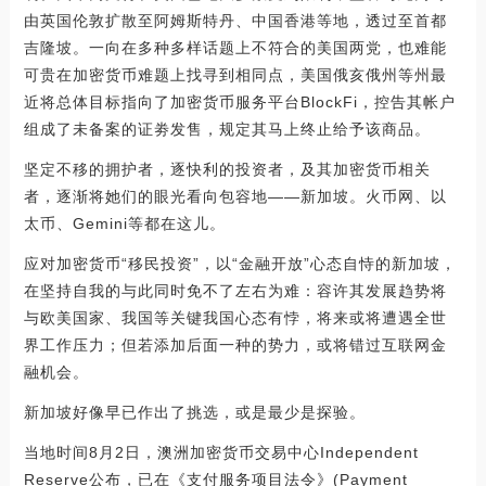
由英国伦敦扩散至阿姆斯特丹、中国香港等地，透过至首都
吉隆坡。一向在多种多样话题上不符合的美国两党，也难能
可贵在加密货币难题上找寻到相同点，美国俄亥俄州等州最
近将总体目标指向了加密货币服务平台BlockFi，控告其帐户
组成了未备案的证劵发售，规定其马上终止给予该商品。
坚定不移的拥护者，逐快利的投资者，及其加密货币相关
者，逐渐将她们的眼光看向包容地——新加坡。火币网、以
太币、Gemini等都在这儿。
应对加密货币“移民投资”，以“金融开放”心态自恃的新加坡，
在坚持自我的与此同时免不了左右为难：容许其发展趋势将
与欧美国家、我国等关键我国心态有悖，将来或将遭遇全世
界工作压力；但若添加后面一种的势力，或将错过互联网金
融机会。
新加坡好像早已作出了挑选，或是最少是探验。
当地时间8月2日，澳洲加密货币交易中心Independent
Reserve公布，已在《支付服务项目法令》(Payment