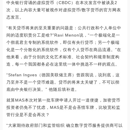
中央银行背诵的虚拟货币（CBDC）在本次发言中被谈及2
次，以上內容大量可被视作对虚拟货币/数字货币的官方网表
态发言。
“有关贷币将来的至关重要的问题是：公共行政和个人单位中
间的适度职责分工是啥?”Ravi Menon说，“一个极端化是一
个彻底君主专制的系统软件，即仅有央行贷币；另一个极端
化是一个分散化的系统软件，仅有个人贷币在商品流通。”在
他来看，由于分别的文化艺术标准、社会契约和规章制度构
造，每一个我国都务必在这里统一体中挑选不一样的观点。
“Stefan Ingves（德国美联储主席）曾跟我说，说到底，这
乃至并不是一个贷币难题。贷币的将来太关键了，不可以彻
底由中央银行决策。” 他随后填补道。
就算MAS本次对第一批车牌申请人开过一道便捷，加密货币
投资者仍免不了忧虑，MAS是不是会吝惜车牌，比较宽松监
管行业是不是会再次？
“大家期待政府部门和监管组织 确立数字货币服务提供商可以