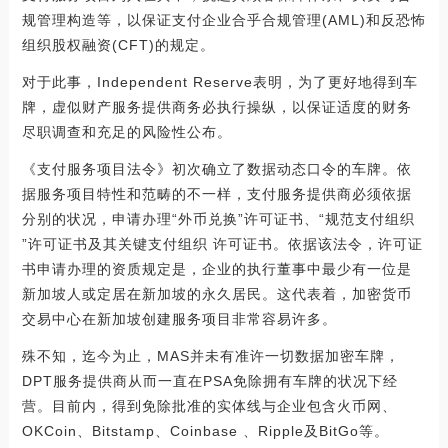
规管理构造等，以保证支付企业合乎合规管理(AML)和反恐怖
组织股权融资(CFT)的规定。
对于此事，Independent Reserve表明，为了更好地得到车
牌，虚似财产服务提供商务必执行操纵，以保证适度的财务
尽职调查和充足的风险性公布。
《支付服务项目法令》初次确立了数据动态口令的车牌。依
据服务项目特性和范畴的不一样，支付服务提供商必须依据
分别的状况，申请办理“外币兑换”许可证书、“规范支付组织
”许可证书及其关键支付组织 许可证书。依据该法令，许可证
书申请办理的资质规定是，企业的执行董事中最少有一位是
新加坡人或定居在新加坡的永久居民。这代表着，加密货币
交易中心在新加坡创建服务项目非常容易许多。
殊不知，迄今为止，MAS并未有准许一切数据加密车牌，
DPT服务提供商从而一直在PSA免除拥有车牌的状况下经
营。目前内，得到免除批准的实体线与企业包含火币网、
OKCoin、Bitstamp、Coinbase 、Ripple及BitGo等。