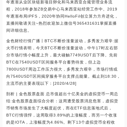
年逐渐从业区块链新项目卵化和马来西亚合规管理业务流
程，2018年参加ZB交易中心马来西亚站经营工作中。2019
年逐渐布局IPFS，2020年协同HelloFil创立算力方舟进化，
直播间敬请关注~热烈欢迎加上微信号365431631掌握直播
间详细信息。
金色财经行情广播丨BTC不断价涨量波动，多秀发力艰辛:据
火币行情表明，今天BTC不断价涨量波动，中午17时左右部
分市场行情小幅度上升，最大碰触7749USDT后下降。先前
BTC在7540USDT区间服务平台蓄势待发，但上边
7800USDT周边工作压力很大，多秀发力艰辛，市场行情或
向7540USDT区间揭穿服务平台支撑点能量。截止到18:30，
主流币的主要表现以下：[2020/4/28]
剖析 | 金色股票盘面 总市值超出十亿美金的虚拟货币一周总
结:金色股票盘面综合分析：这周遭受股票消息危害，虚拟货
币销售市场发生了大幅度起伏，而在ETF信息落地式后，
BTC行情强悍，这周取得3.89%的上涨幅度，而另一个收涨
的是IOTA，上涨幅度为4.86%。剩下13个虚拟货币全程收