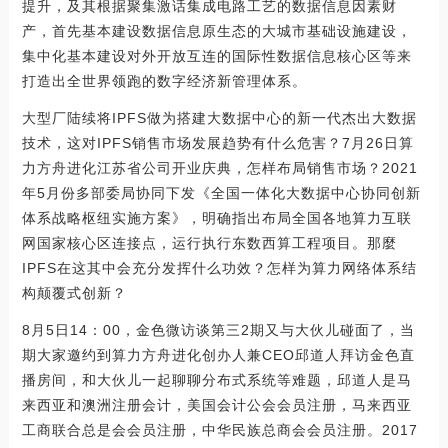
提升，及其根据聚集激话集成电路工艺的数据信息因素财
产，首先基本建设数据信息原生态的大城市基础设施建设，
集中化基本建设对外开放互连的国际性数据信息核心区等来
打造出全世界领跑的数字经济新管理体系。
大型厂陆续将IPFS做为搭建大数据中心的新一代杰出大数据
技术，这对IPFS销售市场发展趋势有什么危害？7月26日算
力方舟进化江苏省公司开业庆典，怎样布局销售市场？2021
年5月份多部委局协同下发《全国一体化大数据中心协同创新
体系战略枢纽实施方案》，明确指出布局全国各地算力互联
网国家核心区连接点，运行执行东数西算工程项目。那麼
IPFS在这其中会充分发挥什么功效？怎样为算力网络体系结
构颠覆式创新？
8月5日14：00，金色微访谈第三2期又与大伙儿碰面了，当
期大家邀约到算力方舟进化创办人兼CEO邱道人拜访金色直
播房间，和大伙儿一起聊聊分布式系统等难题，邱道人是马
来西亚和澳洲注册会计，美国会计公会会员注册，马来西亚
工商联合总是会会员注册，中华民族总商会会员注册。2017