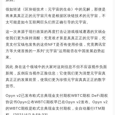
假如转述《区块链技术：元宇宙的生命》中的见解，那便是
将来真真正正的元宇宙只有是根据区块链技术的元宇宙，不
太可能是如今互联网巨头们所正确引导的元宇宙。
这一次来源于现行政策的再度打击让游戏领域遭遇的灾祸会
使我们更为保持清醒：究竟谁才算是真真正正的元宇宙，究
竟支付宝钱包发售的这些NFT是否有使用价值，究竟腾讯官
方等大佬首推的一系列“元宇宙”运用能否在中国发展趋势起
來。
因此 身在这个领域中的大家对这则信息不但不应该视作负面
新闻，反倒应当视作正脸信息：它使我们更为清楚元宇宙真
真正正的发展前景，使我们更为珍惜元宇宙真真正正的数字
货币。
Opyn v2已发布欧式古典现金支付期权WBTC期权:DeFi期权
协议书Opyn公布WBTC期权早已在Opyn v2发布。Opyn v2
的WBTC期权是欧式古典现金支付期权，全自动履行ITM期
权。[2021/4/2 9:59:33]