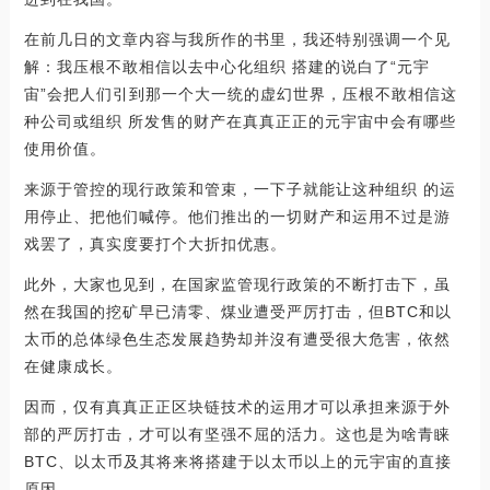
在前几日的文章内容与我所作的书里，我还特别强调一个见
解：我压根不敢相信以去中心化组织 搭建的说白了“元宇
宙”会把人们引到那一个大一统的虚幻世界，压根不敢相信这
种公司或组织 所发售的财产在真真正正的元宇宙中会有哪些
使用价值。
来源于管控的现行政策和管束，一下子就能让这种组织 的运
用停止、把他们喊停。他们推出的一切财产和运用不过是游
戏罢了，真实度要打个大折扣优惠。
此外，大家也见到，在国家监管现行政策的不断打击下，虽
然在我国的挖矿早已清零、煤业遭受严厉打击，但BTC和以
太币的总体绿色生态发展趋势却并沒有遭受很大危害，依然
在健康成长。
因而，仅有真真正正区块链技术的运用才可以承担来源于外
部的严厉打击，才可以有坚强不屈的活力。这也是为啥青睐
BTC、以太币及其将来将搭建于以太币以上的元宇宙的直接
原因。