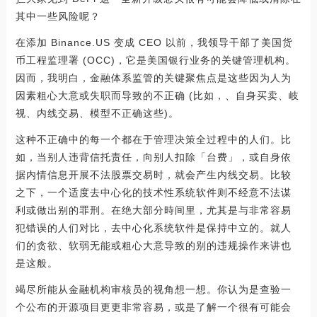
其中一些风险呢？
在添加 Binance.US 变成 CEO 以前，我领导干部了美国货
币工程监理署 (OCC)，它是美国银行业务的关键管理机构。
因而，我明白，金融体系监管的关键聚焦点是这些因为人为
因素粗心大意或失职而导致的不正确 (比如，、自身买卖、岐
视、内线交易、模型不正确这些)。
这种不正确中的每一个都在于管理决策全过程中的人们。比
如，当别人违背信托责任，向别人扣除「台费」，或自身依
据内情信息开展不法股票交易时，就会产生内线交易。比较
之下，一个适度去中心化的技术性系统软件则不经意不法谋
利或做出别的罪刑。在绝大部分時间里，尤其是与非常容易
犯错误的人们对比，去中心化系统软件是保持中立的。就人
们的贪欲、软弱无能或粗心大意导致的别的违规操作来讲也
是这般。
竭尽所能从金融机构审核员的视角想一想。你认为是查验一
个公布的开源项目更更非常容易，或是了解一个很有可能会