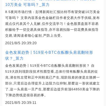
10万美金 可靠吗？_算力
8.5夜间市场行情：彭博新闻社汇报比特币有望突破10万美金
可靠吗？ 文章内容系金色金融栏目作者交易大作手供稿,发布
观点仅代表其个人见解,仅作交流学习！金色股票盘面不容易
积极给予一切交易具体指导,亦不容易扣除一切花费具体指导
交易,请阅读者细心鉴别,严防上当受。
2021/8/5 20:39:20
金色发展趋势丨519至今BTC在酝酿头肩底翻转形
状？_算力
金色发展趋势丨519至今BTC在酝酿头肩底翻转形状？ 自
519大跌到现阶段技术性图型看,总体行情有酝酿头肩底的征
兆,潜在性左臂和正中间鞋底已产生,现阶段差的便是左胳膊一
部分,只需后边合理提升上边阻力位抑制,那麼这一形状就建立
了,这一头肩底一旦产生,那麼后边提升前顶64850美金下降的
下降趋势线是很容易的事。
2021/8/5 20:39:11