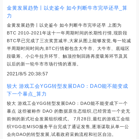
金黄发展趋势丨以史鉴今 如今判断牛市完毕还早_算
力
金黄发展趋势丨以史鉴今 如今判断牛市完毕还早 上图为
BTC 2010-2021年这十一年周期时间的长期性行情,现阶段
BTC早已完成了三次奖赏减半,大家从图上能够发觉,每一轮减
半周期时间时间内,BTC行情都包含大牛市、大牛市、底端区
段吸筹、小公牛拉升环节、触顶控制回路再度吸筹环节及其
以后的新一轮牛市市场行情的逐渐。
2021/8/5 20:38:57
较大 游戏工会YGG转型发展DAO：DAO能不能变成
下一个暴点_算力
较大 游戏工会YGG转型发展DAO：DAO能不能变成下一个
暴点 这些被称作 DAO 的数据原生态组织,已经营造一个史无
前例的新式社会发展组织模式。 7月28日,最红的游戏工会组
织YGG在MISO服务平台完成了通证发售,逐渐谋取从单一公
会向DAO的转型发展,试着政府采购流程和社区自治。