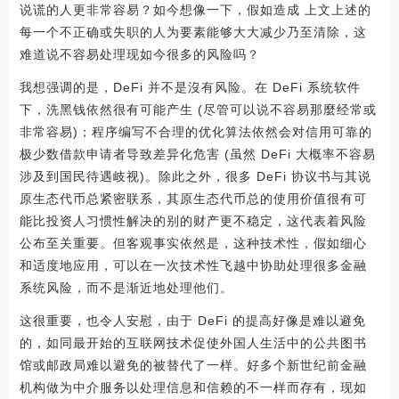
说谎的人更非常容易？如今想像一下，假如造成 上文上述的
每一个不正确或失职的人为要素能够大大减少乃至清除，这
难道说不容易处理现如今很多的风险吗？
我想强调的是，DeFi 并不是沒有风险。在 DeFi 系统软件
下，洗黑钱依然很有可能产生 (尽管可以说不容易那麼经常或
非常容易)；程序编写不合理的优化算法依然会对信用可靠的
极少数借款申请者导致差异化危害 (虽然 DeFi 大概率不容易
涉及到国民待遇岐视)。除此之外，很多 DeFi 协议书与其说
原生态代币总紧密联系，其原生态代币总的使用价值很有可
能比投资人习惯性解决的别的财产更不稳定，这代表着风险
公布至关重要。但客观事实依然是，这种技术性，假如细心
和适度地应用，可以在一次技术性飞越中协助处理很多金融
系统风险，而不是渐近地处理他们。
这很重要，也令人安慰，由于 DeFi 的提高好像是难以避免
的，如同最开始的互联网技术促使外国人生活中的公共图书
馆或邮政局难以避免的被替代了一样。好多个新世纪前金融
机构做为中介服务以处理信息和信赖的不一样而存有，现如