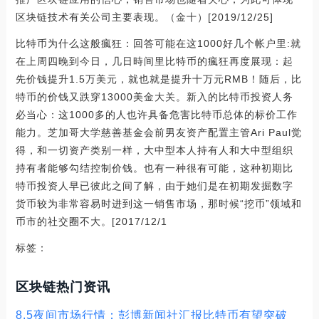
区块链技术有关公司主要表现。（金十）[2019/12/25]
比特币为什么这般瘋狂：回答可能在这1000好几个帐户里:就
在上周四晚到今日，几日時间里比特币的瘋狂再度展现：起
先价钱提升1.5万美元，就也就是提升十万元RMB！随后，比
特币的价钱又跌穿13000美金大关。新入的比特币投资人务
必当心：这1000多的人也许具备危害比特币总体的标价工作
能力。芝加哥大学慈善基金会前男友资产配置主管Ari Paul觉
得，和一切资产类别一样，大中型本人持有人和大中型组织
持有者能够勾结控制价钱。也有一种很有可能，这种初期比
特币投资人早已彼此之间了解，由于她们是在初期发掘数字
货币较为非常容易时进到这一销售市场，那时候“挖币”领域和
币市的社交圈不大。[2017/12/1
标签：
区块链热门资讯
8.5夜间市场行情：彭博新闻社汇报比特币有望突破