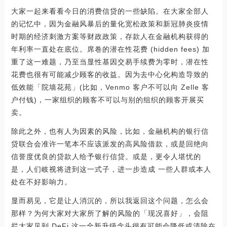
大家一起来看看今日的消费信贷的一些缺陷。在大家全部人
的记忆中，因为金融风暴后的量化宽松政策和新冠肺炎疫情
时期的经济刺激方案等财政政策，存款人在金融机构获得的
年利率一直处在底位。席卷的潜在性花费 (hidden fees) 加
重了这一难题，乃至当显性基因交易手续费为零时，潜在性
花费也很有可能减少顾客的收益。因为去中心化构造导致的
低效能「院墙花苑」(比如，Venmo 客户不可以向 Zelle 客
户付钱)，一家组织的顾客不可以与别的组织的顾客开展买
卖。
除此之外，也有人为因素的风险，比如，金融机构的银行信
贷联合会准许一笔本不应该派发的高风险借款，或是回绝向
信誉度优良的贷款人给予银行信贷。或是，更令人堪忧的
是，人们岐视将进到这一式子，进一步造成 一些人群或本人
处在不好影响力。
显而易见，它是让人消沉的，所以我返回这个问题，怎么会
那样？为何大家对大家所了解的风险的「现况喜好」，会阻
拦大家见到 DeFi 这一全新升级念头很有可能会降低或清除在