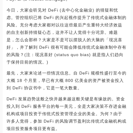
今日，大家会听见对 DeFi (去中心化金融业) 的猜疑和忧
虑。管控组织已将 DeFi 的兴起视作提升了传统式金融体制的
风险。充分考虑大家都对以往这些最后产生重特大经济效益
的自主创新持猜疑心态，这并不让人觉得十分诧异。难题
是，怎么会那样？大家是不是可以摆脱人的大脑的「现况喜
好」，并了解到 DeFi 很有可能会降低传统式金融体制中存有
的风险？(注：现况喜好 (status quo bias) 就是指人们趋向
于保持目前的情况。)
最先，大家来论述一些情况信息。自 DeFi 规模性盛行至今的
大概 18 个月里，早已有大概 800 亿美金的资产被资金投入
到 DeFi 协议书中，它是一笔大数量。
DeFi 发展趋势这般之快并越来越这般关键是有缘故的。资金
投入到 DeFi 服务平台的每一美元，全是大家决策不存进金融
机构或项目投资于传统式投资管理企业的美金。为何？由于
许多人觉得，参加 DeFi 的风险调节盈利比传统式金融机构或
项目投资服务项目更有益。