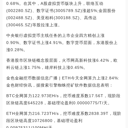
0.68%。在其中，A股虚拟货币版块上升，联络互动
(002280.SZ)、数字证书(3005789.SZ)涨超5%;金固股份
(002488.SZ)、美亚柏科(300188.SZ)、高伟达
(300465.SZ)等股拉涨上涨。
中央银行虚拟货币主线任务的上市企业四方精创上涨
0.90%、数字证书上涨4.91%。数字货币层面，东港股份上
涨0.28%。
香港股市区块链概念股层面，火币网高新科技涨6.42%，欧
科云链上涨1.75%，雄岸科技上涨0.45%。
金色金融挖币数据信息广播 | ETH今天全网算力上涨2.84%:
金色财经快讯，据搜索引擎蜘蛛挖矿软件数据信息表明：
BTC全网算力122.973EH/s，挖币难度系数17.56T，现阶段
区块链高度645228，基础理论盈利0.00000775/T/天。
ETH全网算力216.723TH/s，挖币难度系数2838.39T，现阶
段区块链高度10726800，基础理论盈利
0.00975311/100MH/天。