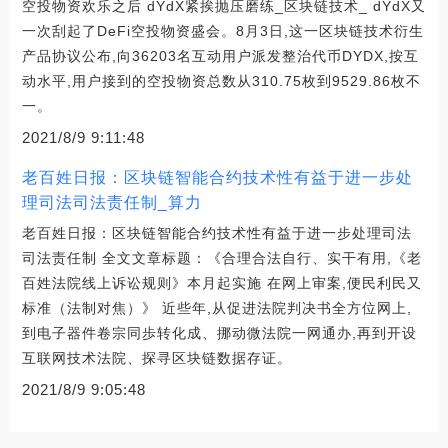
空投物资欢乐之后 dYdX紧挨抛压磨练_区块链技术_ dYdX又
一次刮起了DeFi空投物资盛会。8月3日,这一区块链技术衍生
产品协议公布,向36203名互动用户派发整治代币DYDX,按互
动水平,用户接到的空投物资总数从310.75枚到9529.86枚不
一。
2021/8/9 9:11:48
老百姓日报：区块链智能合约技术性有益于进一步处
理司法司法责任制_算力
老百姓日报：区块链智能合约技术性有益于进一步处理司法
司法责任制 全文文章标题：《合理合法自行、实干有用,《老
百姓法院线上诉讼规则》本月起实施 在网上审案,便民利民又
标准（法制对焦）》 近些年,从促进法院判决书全方位网上,
到电子器件卷宗同歩转化成、挪动微法院一网通办,再到开设
互联网技术法院、探寻区块链数据存证。
2021/8/9 9:05:48