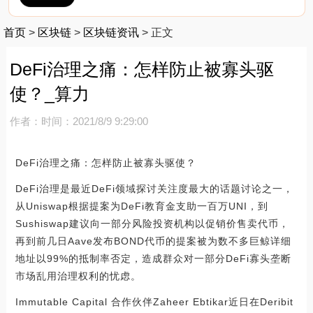
首页
>
区块链
>
区块链资讯
>
正文
DeFi治理之痛：怎样防止被寡头驱
使？_算力
作者：
时间：2021/8/9 9:29:00
DeFi治理之痛：怎样防止被寡头驱使？
DeFi治理是最近DeFi领域探讨关注度最大的话题讨论之一，
从Uniswap根据提案为DeFi教育金支助一百万UNI，到
Sushiswap建议向一部分风险投资机构以促销价售卖代币，
再到前几日Aave发布BOND代币的提案被为数不多巨鲸详细
地址以99%的抵制率否定，造成群众对一部分DeFi寡头垄断
市场乱用治理权利的忧虑。
Immutable Capital 合作伙伴Zaheer Ebtikar近日在Deribit