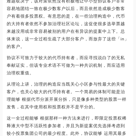
难题取决于，该对策依然沒有积极地让中小型协议客户非常
容易地团结一致在极少数客户以后，而且依然造成极少数客
户有着很多投票权。有意思的是，在一些治理构造中，代币
的大持有者依然不参加治理社区论坛，这促使很多选举票越
来越没用或非常容易被别的用户在有异议的提案中上下。总
体来说，这一全过程生疏了大部分客户，而放弃了这些「in」
的客户。
协议不可致力于较大的代币持有者，而应寻找说白了的无私
奉献证实，但该专业术语不可做为一种共识机制，而应适用
治理权重值。
从理论上讲，治理的构造应当既关心小区参与性最大的关键
客户，也关心较大的代币持有者。一个简易的体制可能是治
理能够 根据代币分派开展分拆，只是像多种类型的股票一样
发售，在其中使用权和投票权并不是平分的。
这一全过程能够 根据那样一种方法来进行，即限定投票权稀
释液大中型不活跃性参加者，并且为新提案优先选择考虑到
较小投票集团公司的最少程度。此外，协议能够 运用其最多