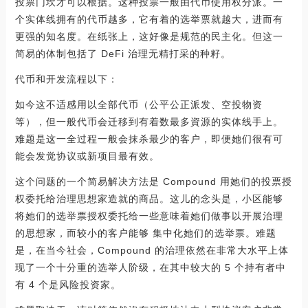
投票门坎才可以根据。这种投票一般由代币使用权分派。一
个实体线拥有的代币越多，它有着的选举票就越大，进而有
更强的知名度。在纸张上，这好像是规范的民主化。但这一
简易的体制包括了 DeFi 治理无精打采的种籽。
代币和开发流程以下：
如今这不适感用以全部代币（公平公正派发、空投物资
等），但一般代币会迁移到有着数最多資源的实体线手上。
难题是这一全过程一般会抹杀最少的客户，即便她们很有可
能会发觉协议或新项目最有效。
这个问题的一个简易解决方法是 Compound 用她们的投票授
权委托给治理思想家造就的商品。这儿的念头是，小区能够
将她们的选举票授权委托给一些意味着她们做事以开展治理
的思想家，而较小的客户能够 集中化她们的选举票。难题
是，在当今社会，Compound 的治理依然在非常大水平上体
现了一个十分重的选举人阶级，在其中较大的 5 个持有者中
有 4 个是风险投资家。