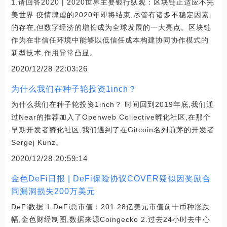
1.请回答2020 | 2020世界主要银行纵观：区块链正适应不完
美世界 疫情肆虐的2020年即将结束,尽管有诸多不稳定因素
的存在,但数字经济的增长成为全球发展的一大亮点。区块链
作为在非信任环境中能够以低信任成本构建协同协作模式的
新型技术,作用异常凸显。
2020/12/28 22:03:26
为什么我们在种子轮投资1inch？
为什么我们在种子轮投资1inch？ 时间回到2019年底,我们通
过Near的推荐加入了Openweb Collective孵化社区,在那个
早期开发者孵化社区,我们遇到了在Gitcoin名列前茅的开发者
Sergej Kunz。
2020/12/28 20:59:14
金色DeFi日报 | DeFi保险协议COVER疑似因奖励合
同漏洞损失200万美元
DeFi数据 1.DeFi总市值：201.28亿美元市值前十币种涨跌
幅,金色财经制图,数据来源Coingecko 2.过去24小时去中心