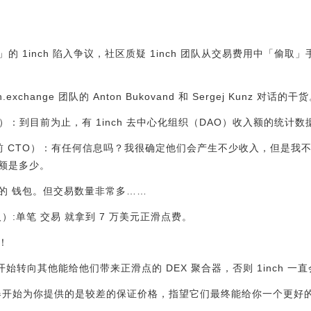
 1inch 陷入争议，社区质疑 1inch 团队从交易费用中「偷
h.exchange 团队的 Anton Bukovand 和 Sergej Kunz 对话的干
O 创始人）：到目前为止，有 1inch 去中心化组织（DAO）收入额的统计
antiment 前 CTO）：有任何信息吗？我很确定他们会产生不少收入，
额是多少。
的 钱包。但交易数量非常多……
 创始人）:单笔 交易 就拿到 7 万美元正滑点费。
了！
户开始转向其他能给他们带来正滑点的 DEX 聚合器，否则 1inch 一
果一个聚合器开始为你提供的是较差的保证价格，指望它们最终能给你一个更