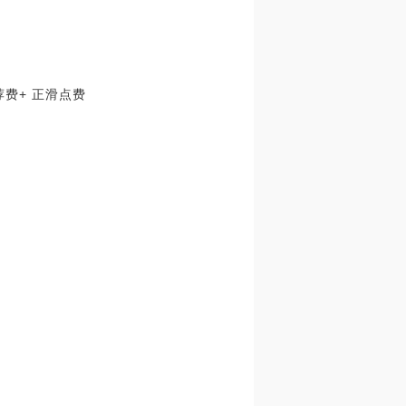
取推荐费+ 正滑点费