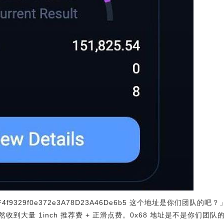
7CAF4f9329f0e372e3A78D23A46De6b5 这个地址是你们团
到大量 1inch 推荐费 + 正滑点费。0x68 地址是不是你们团队的