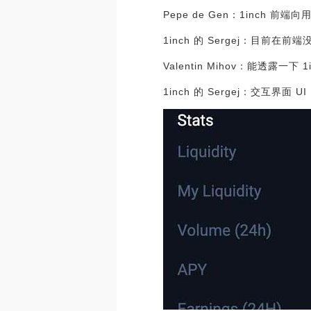
Pepe de Gen：1inch 
1inch 的 Sergej：目
Valentin Mihov：能透露一下 
1inch 的 Sergej：交互