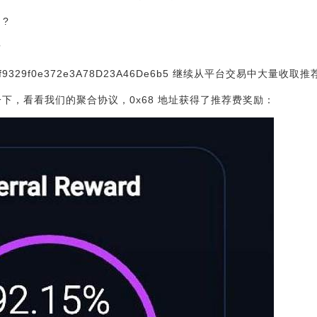
 ?
?
AF4f9329f0e372e3A78D23A46De6b5 继续从平台交易中大量收
下，等一下，看看我们的聚合协议，0x68 地址获得了推荐费奖励：