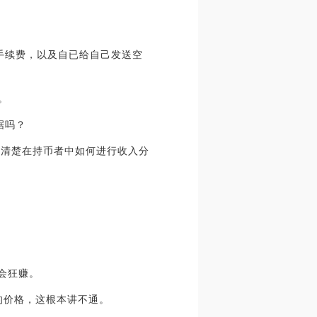
取」手续费，以及自已给自己发送空
货。
数据吗？
但是我不清楚在持币者中如何进行收入分
直会狂赚。
好的价格，这根本讲不通。