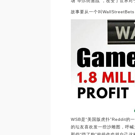
场“华尔街激战”，改变了世界对
故事要从一个叫WallStreetB
WSB是“美国版虎扑”Redd
的坛友喜欢发一些沙雕图，呼喊大
那些“哔了狗”的操作也就自己