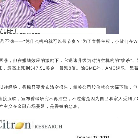
强烈不满——“凭什么机构就可以带节奏？”为了宣誓主权，小散们在W
买涨，但在赚钱效应的激励下，它迅速升级为对沽空机构的“绞杀”。
上涨，最高上涨到347.51美金，暴涨8倍。除GME外，AMC娱乐、
以往经验，香橼只要发布沽空报告，相关公司股价就会大幅下跌，但
Left直接服软，宣布香橼研究不再沽空，不过这是因为自己和家人受到
粹主义在金融市场蔓延，是香橼的悲哀。