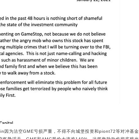
in因为沽空GME亏损严重，不得不向城堡投资和piont72等对冲基
空气势滔天，GME和AMC股价大涨逾140%，这笔救助款也彻底赔