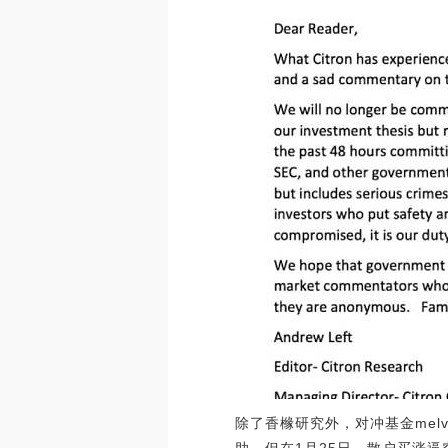
除了香橼研究外，对冲基金melv
助。但在1月25日，散户买涨逼