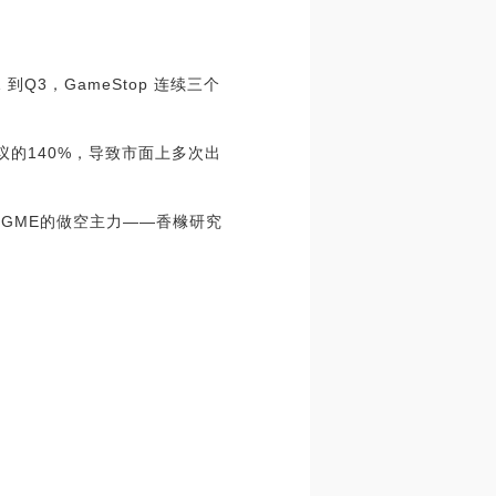
Q3，GameStop 连续三个
议的140%，导致市面上多次出
，GME的做空主力——香橼研究