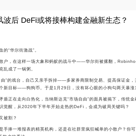
波后 DeFi或将接棒构建金融新生态？
血的“华尔街激战”。
户，在这样一场大象和蚂蚁的战斗中——华尔街被撂翻，Robinh
克乱成了一锅粥。
自由”的戏台，自己又亲手拆掉——多家券商限制交易、提高保证金
新目标——狗狗币。于是1月29日，没有坏心眼的小狗勾两天暴涨1
矛盾正在走向白热化，当纳斯达克“市场自由”的面具被揭下，传统
觉醒，从2020年下半年开始走热的DeFi，会成为破局关键吗？
又被割？
是手捧一堆报表的精英机构，还是在社群里疯狂喊单的小散户？你可