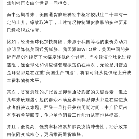
然能够再次由全世界一同担负。
而中远期看来，美国通货膨胀神经中枢将较以往二十年有一
定的上升。缘故取决于，上述情况抑制通货膨胀的多种要素
已经松脱或转变。
比如，经济全球化加快阶段，来源于我国等地的廉价劳动力
曾明显降低美国通货膨胀。我国添加WTO后，美国中国的关
键产品CPI经历了大幅度降低的全过程。当今经济全球化过程
遇阻，逆全球化和供应链管理振荡仍在再次，无论是川普還
是拜登都是在注重“美国生产制造”，将有可能从提供端上升成
本费和物价水平。
其次，贫富悬殊的扩张曾是抑制通货膨胀的关键要素，但近
几年来该难题引起的群众不满意和民粹派仰头都是在驱使执
政者解决该难题。拜登一旦打开关税周期时间，中产阶层占
有率有希望回暖，住户单位消費工作能力从而也将提高。
并且，低提高、低费率标准累加肺炎疫情冲击性，经济政策
由依附变成核心，更易推高通货膨胀。