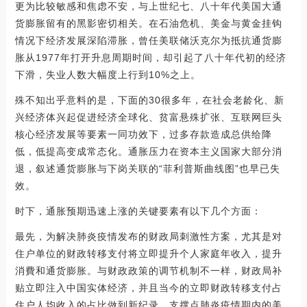
更为比较敏感和焦虑不安，与上世纪七、八十年代美国大通
货膨胀留有的黑影密切相关。在石油危机、美金与黄金挂钩
情况下经济发展深陷滞胀，曾任美联储沃克尔为抵抗通货膨
胀从1977年打开升息周期时间，却引起了八十年代初的经济
下滑，失业人数大幅度上行到10%之上。
殊不知出乎意料的是，下面的30很多年，在社会老龄化、新
兴经济体兴起促进经济全球化、贫富悬殊扩张、互联网巨头
核心经济发展等要素一同功效下，过多存款造成总供给降
低，低提高变成常态化。通胀压力在资本主义国家大部分消
退，叙述通货膨胀与下岗关联的“菲利普斯曲线图”也早已失
效。
时下，通胀预期迅速上涨的关键要素有以下几个方面：
最先，为解决肺炎疫情发布的财政局刺激性方案，尤其是对
住户单位的财政转移支付将立即提升个人家庭年收入，提升
消費和通货膨胀。与财政政策的调节机制不一样，财政局补
贴立即注入中国实体经济，并且当今的立即财政转移支付占
住户人均收入的占比做到新纪录，支撑点肺炎疫情期内的美