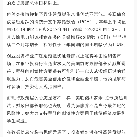
的通货膨胀总体目标以上。
但肺炎疫情抑制下具体通货膨胀水准仍然不景气。美联储会
议紧密追踪的消费开支平减指数值（PCE），本年度平均值
由2018年的2.1%和2019年的1.5%降至2020年的1.3%。1
月去除电力能源和食品类的关键顾客cpi指数（CPI）早已持
续二个月零增长，相对性于上年同期的同比增幅仅为1.4%。
创业投资行业广泛逐渐担忧通货膨胀上涨将冲击性销售市
场，在创业投资行业危害极大的美国前财政部部长萨默斯觉
得，拜登的刺激性方案很有可能引起一代人从没经历过的通
胀压力，从而危害美金使用价值和金融业平稳，他的见解与
许多项目投资达人观点同样。
而现行政策届的心态显著不一样，美联储杰罗米·抵制所述叫
法，财政部部长耶伦也表明，通货膨胀并不是当今最关键的
风险性，她大力支持拜登的刺激性方案用于修复经济发展和
学生就业。
在数据信息分裂与见解矛盾下，投资者对潜在性高通货膨胀