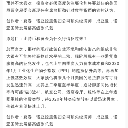
币并不太喜欢，投资者必须高度关注耶伦和将要就任的美国
股票交易委会新现任主席詹斯勒针对数字货币的管控认为。
创作者：夏春，诺亚控股集团公司顶尖经济师；成亚曼，诺
亚国际发展部高级副总裁
原题目：比特币和黄金为什么行情反过来？
总而言之，那样的现行政策自然环境和经济形态的组成非常
大很有可能将推高物价水平的上涨。现阶段现有一些通货膨
胀提高的征兆发生，包含上年四季度人力资本成本费和2020
年1月工业化生产物价指数（PPI）均超预估升高等。再再加
上低基数效应，大家预估将来几个月美国的通货膨胀有可能
发生迅速升高，尤其是二季度至半年度，通货膨胀同比增长
率有可能“破3近4”。航空公司、酒店餐厅、服饰等在上年遭
受重挫的消費类型，待2020年肺炎疫情转好以后迅速再生，
价钱有希望快速上升。
创作者：夏春，诺亚控股集团公司顶尖经济师；成亚曼，诺
亚国际发展部高级副总裁