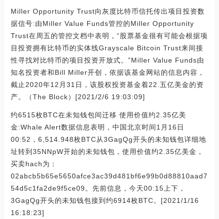
Miller Opportunity Trust向灰度比特币信托传出项目投资数
据信号:由Miller Value Funds管控的Miller Opportunity
Trust在周五的管控文档中表明，“股票基金很有可能会根据项
目投资拥有比特币的实体线Grayscale Bitcoin Trust来间接
性寻找对比特币的项目投资开放式。”Miller Value Funds由
知名投资者和Bill Miller开创，依据该基金网站的信息内容，
截止2020年12月31日，该股权投资基金着22.五亿美金的资
产。（The Block）[2021/2/6 19:03:09]
约6515枚BTC在未知钱包间迁移 使用价值约2.35亿美
金:Whale Alert数据信息表明，中国北京时间1月16日
00:52，6,514.948枚BTC从3GagQg开头的未知钱包详细地
址转到35NNpW开始的未知钱包，使用价值约2.35亿美金，
买卖hach为：
02abcb5b65e5650afce3ac39d481bf6e99b0d88810aad7
54d5c1fa2de9f5ce09。先前信息，今天00:15上下，
3GagQg开头的未知钱包接到约6914枚BTC。[2021/1/16
16:18:23]