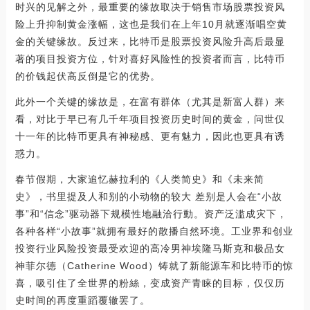
时兴的见解之外，最重要的缘故取决于销售市场股票投资风
险上升抑制黄金涨幅，这也是我们在上年10月就逐渐唱空黄
金的关键缘故。反过来，比特币是股票投资风险升高后最显
著的项目投资方位，针对喜好风险性的投资者而言，比特币
的价钱起伏高反倒是它的优势。
此外一个关键的缘故是，在富有群体（尤其是新富人群）来
看，对比于早已有几千年项目投资历史时间的黄金，问世仅
十一年的比特币更具有神秘感、更有魅力，因此也更具有诱
惑力。
春节假期，大家追忆赫拉利的《人类简史》和《未来简
史》，书里提及人和别的小动物的较大 差别是人会在“小故
事”和“信念”驱动器下规模性地融洽行動。资产泛滥成灾下，
各种各样“小故事”就拥有最好的散播自然环境。工业界和创业
投资行业风险投资最受欢迎的高冷男神埃隆马斯克和极品女
神菲尔德（Catherine Wood）铸就了新能源车和比特币的惊
喜，吸引住了全世界的粉絲，变成资产青睐的目标，仅仅历
史时间的再度重蹈覆辙罢了。