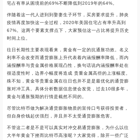
宅占有率从困境前的69%不断降低到2019年的64%。
伴随着这一代人进到到娶妻生子环节，买房要求提升，肺炎
疫情再度加快这一全过程，2020年美国住宅占有率升高到
67%。这两个要素支撑点下，大家预估这一占比将提升历史
时间上位。
往日长期性主要表现看来，黄金有一定的抗通胀功效。名义
利率不会改变而通货膨胀上升代表着内涵报酬率降低，而内
涵报酬率与贵金属价格展现凸性，换句话说内涵报酬率处在
很适度性时，边界小幅度将造成 贵重金属高些的上涨幅度。
殊不知，黄金等贵重金属在往日也并不是是最优化的通货膨
胀对冲工具。具体分析数据信息便会发觉，过去10很多年，
黄金与通胀预期的行情是截然不同的。
尽管比特币做为解决通货膨胀物质的宣传口号获得投资者，
但自身价钱起伏强烈，并且并不太受通货膨胀危害。
不管这二者是不是可以真实对冲交易通货膨胀，为什么以往
大半年黄金下挫而比特币高涨呢？大家觉得，除开一些广泛