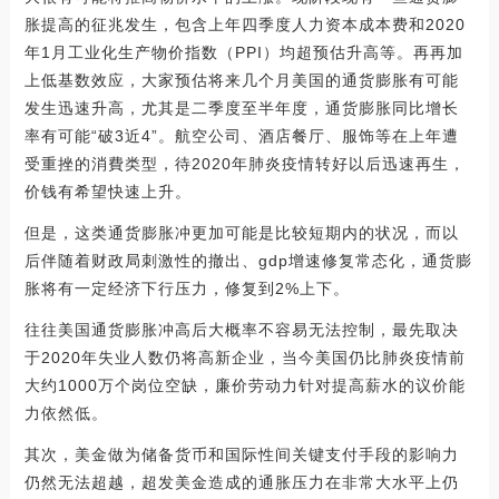
胀提高的征兆发生，包含上年四季度人力资本成本费和2020
年1月工业化生产物价指数（PPI）均超预估升高等。再再加
上低基数效应，大家预估将来几个月美国的通货膨胀有可能
发生迅速升高，尤其是二季度至半年度，通货膨胀同比增长
率有可能“破3近4”。航空公司、酒店餐厅、服饰等在上年遭
受重挫的消費类型，待2020年肺炎疫情转好以后迅速再生，
价钱有希望快速上升。
但是，这类通货膨胀冲更加可能是比较短期内的状况，而以
后伴随着财政局刺激性的撤出、gdp增速修复常态化，通货膨
胀将有一定经济下行压力，修复到2%上下。
往往美国通货膨胀冲高后大概率不容易无法控制，最先取决
于2020年失业人数仍将高新企业，当今美国仍比肺炎疫情前
大约1000万个岗位空缺，廉价劳动力针对提高薪水的议价能
力依然低。
其次，美金做为储备货币和国际性间关键支付手段的影响力
仍然无法超越，超发美金造成的通胀压力在非常大水平上仍