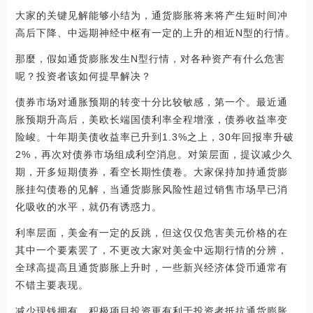
大家的关键见解能够小结为，通货膨胀将来将产生短时间冲
高后下降、中远期神经中枢有一定的上升的相近N型的行情。
那麼，假如通货膨胀发生N型行情，对各种资产有什么危害
呢？投资者该如何提早解决？
债券市场对通胀预期的转变十分比较敏感，第一个。最近通
胀预期升高后，美欧长端国债利率全程增涨，债券收益率变
险峻。十年期美债收益率已升到1.3%之上，30年回报率升破
2%，再次对债券市场组成利空消息。对策层面，提议减少久
期，开多短期债券，看空长期性债卷。大家保持加持通货膨
胀挂勾债卷的见解，当通货膨胀风险性超过销售市场早已消
化吸收的水平，就仍有诱惑力。
利率层面，美金有一定的反跳，但这仅仅危害美元价格的在
其中一个要素罢了，不更改大家对美金中远期行情的分辨，
全球高提高且通货膨胀上升时，一些新兴经济体贷币通常有
不错主要表现。
减少现钱拥有，积极项目投资更有利于投资者抵抗通货膨胀