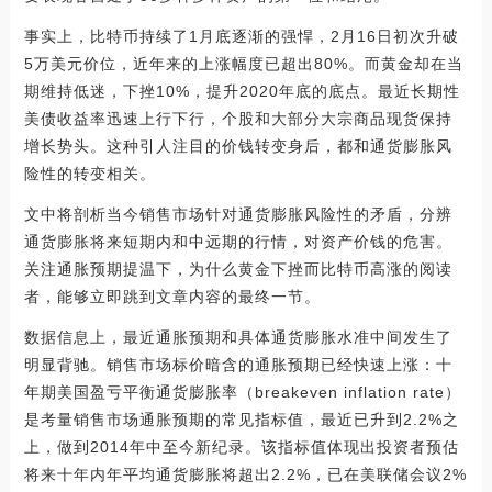
事实上，比特币持续了1月底逐渐的强悍，2月16日初次升破
5万美元价位，近年来的上涨幅度已超出80%。而黄金却在当
期维持低迷，下挫10%，提升2020年底的底点。最近长期性
美债收益率迅速上行下行，个股和大部分大宗商品现货保持
增长势头。这种引人注目的价钱转变身后，都和通货膨胀风
险性的转变相关。
文中将剖析当今销售市场针对通货膨胀风险性的矛盾，分辨
通货膨胀将来短期内和中远期的行情，对资产价钱的危害。
关注通胀预期提温下，为什么黄金下挫而比特币高涨的阅读
者，能够立即跳到文章内容的最终一节。
数据信息上，最近通胀预期和具体通货膨胀水准中间发生了
明显背驰。销售市场标价暗含的通胀预期已经快速上涨：十
年期美国盈亏平衡通货膨胀率（breakeven inflation rate）
是考量销售市场通胀预期的常见指标值，最近已升到2.2%之
上，做到2014年中至今新纪录。该指标值体现出投资者预估
将来十年内年平均通货膨胀将超出2.2%，已在美联储会议2%