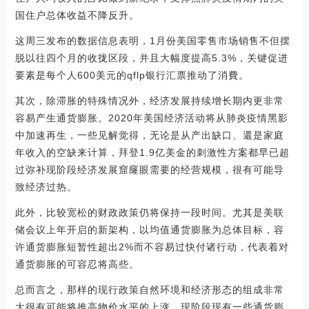
国住户总体收益不降反升。
这周三发布的数据信息表明，1月份美国零售市场销售不但摆
脱以往四个月的收拢区段，并且大幅度提高5.3%，关键促进
要素是每个人600美元的qflp银行汇票推动了消費。
其次，除滞胀的特殊情况外，经济发展持续增长期内更非常
容易产生通货膨胀。2020年美国经济活动将从肺炎疫情黑影
中加速再生，一些见解觉得，无论是从产出缺口、還是家庭
年收入的空缺来计算，拜登1.9亿美金的刺激性方案都早已超
过弥补现阶段经济发展窟窿眼需要的经营规模，很有可能导
致经济过热。
此外，比较宽松的财政政策仍将保持一段时间。尤其是美联
储会议上年开启的新架构，以均值通货膨胀为总体目标，容
许通货膨胀短暂性超出2%而不容易过快付诸行动，代表着对
通货膨胀的可容忍将高些。
总而言之，那样的现行政策自然环境和经济形态的组成非常
大很有可能将推高物价水平的上涨。现阶段现有一些通货膨