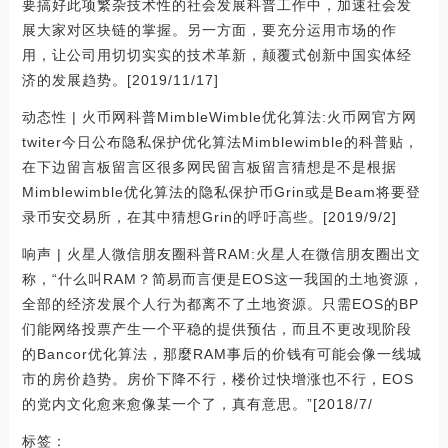
要搞好此项繁杂技术性的社会发展科普工作中，加速社会发
展大家对区块链的掌握。另一方面，要充分运用市场的作
用，让公司用切切实实的技术革新，颠覆式创新中国实体经
济的发展趋势。[2019/11/17]
动态性 | 火币网科普MimbleWimble优化算法:火币网官方网
twiter今日公布隐私保护优化算法Mimblewimble的科普贴，
在下边留言板留言区很多网民留言板留言猜想是不是根据
Mimblewimble优化算法的隐私保护币Grin或是Beam将要登
录币安交易所，在其中猜想Grin的呼吁高些。[2019/9/2]
响声 | 火星人微信朋友圈科普RAM:火星人在微信朋友圈出文
称，“什么叫RAM？简易而言便是EOS这一我国的土地资源，
全部的经济发展个人行为都离不了土地资源。只需EOS的BP
们能网络投票产生一个平稳的提供预估，而且不更改现阶段
的Bancor优化算法，那麼RAM事后的价钱有可能会像一线城
市的房价趋势。房价下降不行，楼价过快增涨也不行，EOS
的党内文化愈来愈像某一个了，真有意思。”[2018/7/
标签：