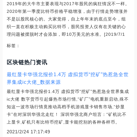
2019年的大牛市主要表现与2017年股民的疯狂情况不一样。
2020年第一季度比特币价格平稳增涨，由于行情走势增涨并
不是以股民核心的。大家觉得，自上年年末的底点至今，组
织一直在积极主动购买比特币，股民投资人仅有在关键的心
理问题被摆脱时才会添加，即10万美元的水准。[2019/7/1
标签：
区块链热门资讯
最红显卡华强北报价1.4万 虚拟货币“挖矿”热惹急全世
界集成ic大佬_数据来源
最红显卡华强北报价1.4万 虚拟货币“挖矿”热惹急全世界集成
ic大佬 数字货币引起爆热市场行情,“矿厂”电机重新启动,殊不
知这一波市场行情竟推动高档手机游戏显卡销售市场,“炒显
卡”在对深圳华强北走红！ 深圳华强北商户坦言：“矿机比不
上显卡,矿机只有比特币挖矿,显卡能挖别的各种各样币。
2021/2/24 17:17:49