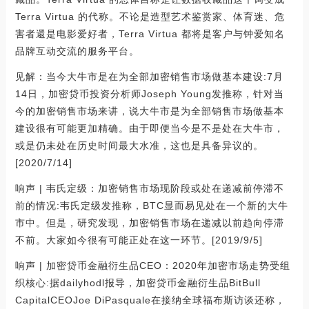
Terra Virtua 的代称。不论是造型艺术鉴赏家、体育迷、危
害者還是电影爱好者，Terra Virtua 都将是客户与钟爱知名
品牌互动交流的服务平台。
见解：当今大牛市是在为全部加密销售市场做基本建设:7月
14日，加密贷币投资分析师Joseph Young发推称，针对当
今的加密销售市场来讲，说大牛市是为全部销售市场做基本
建设很有可能更加精确。由于即便当今是不是处在大牛市，
或是仍未处在历史时间最大水准，这也是具备异议的。
[2020/7/14]
响声 | 韦氏定级：加密销售市场现阶段或处在递减前停滞不
前的情况:韦氏定级发推称，BTC显而易见处在一个新的大牛
市中。但是，研究发现，加密销售市场在递减以前趋向停滞
不前。大家如今很有可能正处在这一环节。[2019/9/5]
响声 | 加密贷币金融衍生品CEO：2020年加密市场走势受组
织核心:据dailyhodl报导，加密贷币金融衍生品BitBull
CapitalCEOJoe DiPasquale在接纳全球福布斯访谈还称，