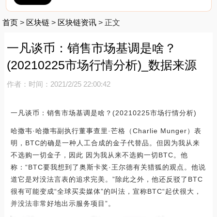
首页
>
区块链
>
区块链资讯
>
正文
一凡谈币：销售市场基调是啥？
(20210225市场行情分析)_数据来源
作者：
时间：2021/2/25 22:00:42
一凡谈币：销售市场基调是啥？(20210225市场行情分析)
哈撒韦·哈撒韦副执行董事查里·芒格（Charlie Munger）表
明，BTC的确是一种人工合成的金子代替品。但因为我从来
不选购一切金子，因此 因为我从来不选购一切BTC。他
称：“BTC要我想到了奥斯卡奖·王尔德有关猎狐的观点。他说
道它是对没法言表的追求完美。”除此之外，他还反驳了BTC
很有可能变成“全球买卖媒体”的叫法，宣称BTC“起伏很大，
并没法非常好地出示服务项目”。