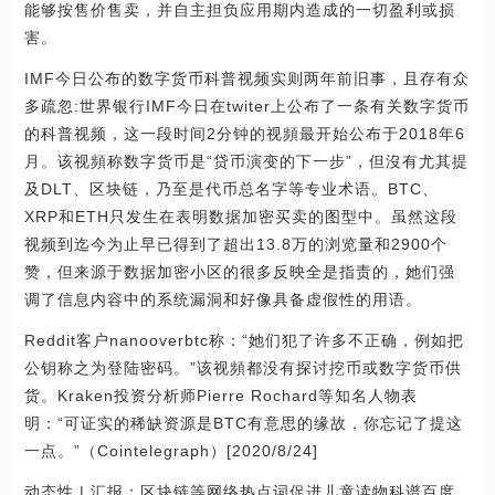
能够按售价售卖，并自主担负应用期内造成的一切盈利或损
害。
IMF今日公布的数字货币科普视频实则两年前旧事，且存有众
多疏忽:世界银行IMF今日在twiter上公布了一条有关数字货币
的科普视频，这一段时间2分钟的视頻最开始公布于2018年6
月。该视頻称数字货币是“贷币演变的下一步”，但沒有尤其提
及DLT、区块链，乃至是代币总名字等专业术语。BTC、
XRP和ETH只发生在表明数据加密买卖的图型中。虽然这段
视频到迄今为止早已得到了超出13.8万的浏览量和2900个
赞，但来源于数据加密小区的很多反映全是指责的，她们强
调了信息内容中的系统漏洞和好像具备虚假性的用语。
Reddit客户nanooverbtc称：“她们犯了许多不正确，例如把
公钥称之为登陆密码。”该视頻都没有探讨挖币或数字货币供
货。Kraken投资分析师Pierre Rochard等知名人物表
明：“可证实的稀缺资源是BTC有意思的缘故，你忘记了提这
一点。”（Cointelegraph）[2020/8/24]
动态性 | 汇报：区块链等网络热点词促进儿童读物科谱百度