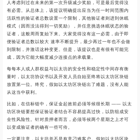
人考虑到过在未来的第一次升级减少奖励，可是最后觉得沒
有必需。从总体上，该提议明确提出应当为任一时间范围内
活跃性的验证者总数设置一个限制，其他验证者则进到休眠
模式（因而没法得到一切奖励），并任意挑选休眠状态的验
证者，这般周而复始下来。大家觉得沒有这一必需，由于即
便验证者总数以较大 速率不断提升，最少再过一年也不会做
到限制，并激话这种变更。但是，该提议也是有很有可能完
成，因为它能大幅度减少连接点的承载量。
每每本人或人群权益与以太坊的安全性和稳定性中间存有衡
量时，以太坊协议书以及开发人员自始至终将以太坊区块链
放置第一位。终究，假如以太坊区块链出了难题，没有人能
从这当中获利。
比如，在信标链中，保证金起效前必须等候很长期 —— 以太
坊区块链要想保证验证者结合不容易提高过快，以防组成安
全性风险性。针对质押者而言，必须等候两个星期之上才可
以变成验证者的确有一些可伶。
一定要注意，以太坊并不是有意刁难客户。假如以太坊区块