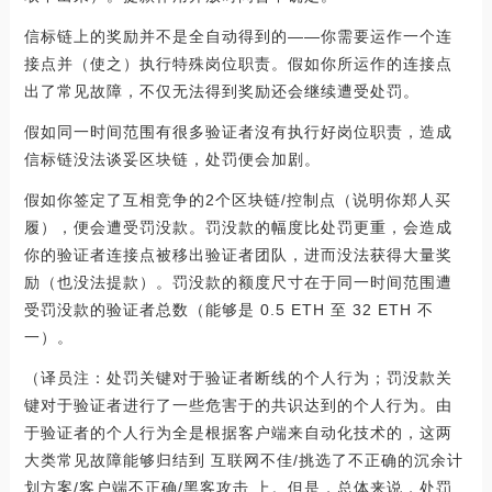
信标链上的奖励并不是全自动得到的——你需要运作一个连
接点并（使之）执行特殊岗位职责。假如你所运作的连接点
出了常见故障，不仅无法得到奖励还会继续遭受处罚。
假如同一时间范围有很多验证者沒有执行好岗位职责，造成
信标链没法谈妥区块链，处罚便会加剧。
假如你签定了互相竞争的2个区块链/控制点（说明你郑人买
履），便会遭受罚没款。罚没款的幅度比处罚更重，会造成
你的验证者连接点被移出验证者团队，进而没法获得大量奖
励（也没法提款）。罚没款的额度尺寸在于同一时间范围遭
受罚没款的验证者总数（能够是 0.5 ETH 至 32 ETH 不
一）。
（译员注：处罚关键对于验证者断线的个人行为；罚没款关
键对于验证者进行了一些危害于的共识达到的个人行为。由
于验证者的个人行为全是根据客户端来自动化技术的，这两
大类常见故障能够归结到 互联网不佳/挑选了不正确的沉余计
划方案/客户端不正确/黑客攻击 上。但是，总体来说，处罚