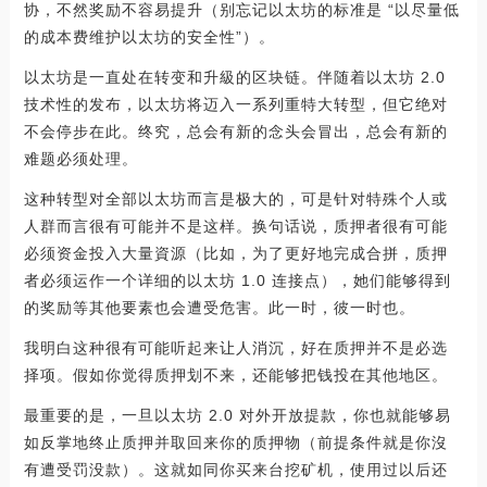
协，不然奖励不容易提升（别忘记以太坊的标准是 “以尽量低
的成本费维护以太坊的安全性”）。
以太坊是一直处在转变和升級的区块链。伴随着以太坊 2.0
技术性的发布，以太坊将迈入一系列重特大转型，但它绝对
不会停步在此。终究，总会有新的念头会冒出，总会有新的
难题必须处理。
这种转型对全部以太坊而言是极大的，可是针对特殊个人或
人群而言很有可能并不是这样。换句话说，质押者很有可能
必须资金投入大量資源（比如，为了更好地完成合拼，质押
者必须运作一个详细的以太坊 1.0 连接点），她们能够得到
的奖励等其他要素也会遭受危害。此一时，彼一时也。
我明白这种很有可能听起来让人消沉，好在质押并不是必选
择项。假如你觉得质押划不来，还能够把钱投在其他地区。
最重要的是，一旦以太坊 2.0 对外开放提款，你也就能够易
如反掌地终止质押并取回来你的质押物（前提条件就是你沒
有遭受罚没款）。这就如同你买来台挖矿机，使用过以后还