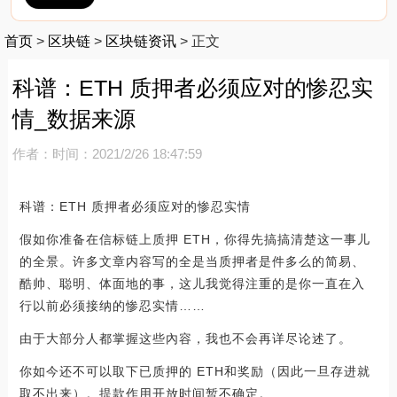
首页
>
区块链
>
区块链资讯
>
正文
科谱：ETH 质押者必须应对的惨忍实
情_数据来源
作者：
时间：2021/2/26 18:47:59
科谱：ETH 质押者必须应对的惨忍实情
假如你准备在信标链上质押 ETH，你得先搞搞清楚这一事儿
的全景。许多文章内容写的全是当质押者是件多么的简易、
酷帅、聪明、体面地的事，这儿我觉得注重的是你一直在入
行以前必须接纳的惨忍实情……
由于大部分人都掌握这些內容，我也不会再详尽论述了。
你如今还不可以取下已质押的 ETH和奖励（因此一旦存进就
取不出来）。提款作用开放时间暂不确定。