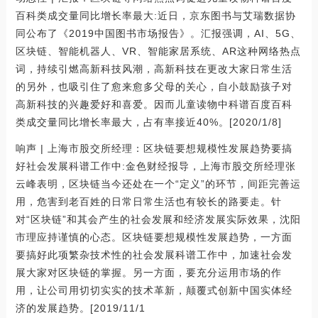
百科类成交量同比增长率最大:近日，京东图书与艾瑞数据协
同公布了《2019中国图书市场报告》。汇报强调，AI、5G、
区块链、智能机器人、VR、智能家居系统、AR这种网络热点
词，持续引燃高新科技风潮，高新科技在更改大家日常生活
的另外，也吸引住了愈来愈多父母的关心，自小鼓励孩子对
高新科技的兴趣爱好和喜爱。因而儿童读物中科谱百度百科
类成交量同比增长率最大，占有率接近40%。[2020/1/8]
响声 | 上海市股交所经理：区块链要想规模性发展趋势要搞
好社会发展科谱工作中:金色财经报导，上海市股交所经理张
云峰表明，区块链当今还处在一个“定义”的环节，间距完善运
用，危害到老百姓的日常日常生活也有较长的路要走。针
对“区块链”和其会产生的社会发展和经济发展实际效果，沈阳
市理应持谨慎的心态。区块链要想规模性发展趋势，一方面
要搞好此项繁杂技术性的社会发展科谱工作中，加速社会发
展大家对区块链的掌握。另一方面，要充分运用市场的作
用，让公司用切切实实的技术革新，颠覆式创新中国实体经
济的发展趋势。[2019/11/1