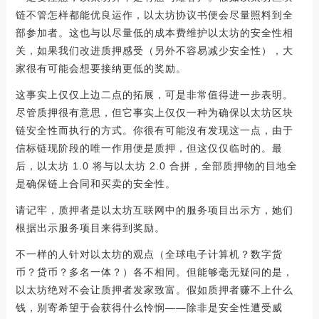
链不管怎样都能优良运作，以太坊协议书便会尽量照料到全
部参加者。这也与以尽量低的成本费维护以太坊的安全性相
关，如果我们改进质押感受（另外不容易减少安全性），大
家很有可能会想要接纳更低的奖励。
这事实上仅仅上边二点的拓展，可是非常值得进一步表明。
尽管质押很有意思，但它事实上仅仅一种为确保以太坊区块
链安全性而执行的方式。你很有可能沒有发现这一点，由于
信标链现阶段的唯一作用便是质押，但这仅仅临时的。最
后，以太坊 1.0 将与以太坊 2.0 合拼，全部质押物的目地全
是确保链上合同和买卖的安全性。
请记牢，质押者是以太坊互联网中的服务项目出示方，她们
根据出示服务项目来得到奖励。
不一样的人针对以太坊的观点（全球电子计算机？数字货
币？贷币？多名一体？）各不相同。但能够毫无疑问的是，
以太坊绝对不会让质押者发家致富。假如质押者赚不上什么
钱，别寄希望于会获得什么怜悯——除非是安全性遭受威