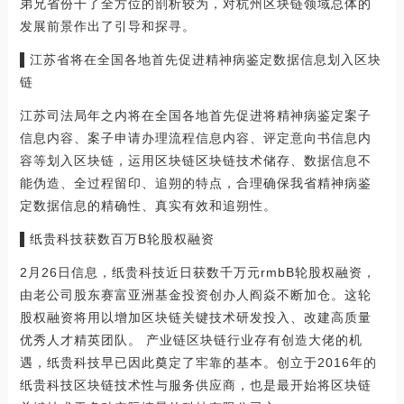
弟兄省份干了全方位的剖析较为，对杭州区块链领域总体的
发展前景作出了引导和探寻。
▌江苏省将在全国各地首先促进精神病鉴定数据信息划入区块
链
江苏司法局年之内将在全国各地首先促进将精神病鉴定案子
信息内容、案子申请办理流程信息内容、评定意向书信息内
容等划入区块链，运用区块链区块链技术储存、数据信息不
能伪造、全过程留印、追朔的特点，合理确保我省精神病鉴
定数据信息的精确性、真实有效和追朔性。
▌纸贵科技获数百万B轮股权融资
2月26日信息，纸贵科技近日获数千万元rmbB轮股权融资，
由老公司股东赛富亚洲基金投资创办人阎焱不断加仓。这轮
股权融资将用以增加区块链关键技术研发投入、改建高质量
优秀人才精英团队。 产业链区块链行业存有创造大佬的机
遇，纸贵科技早已因此奠定了牢靠的基本。创立于2016年的
纸贵科技区块链技术性与服务供应商，也是最开始将区块链