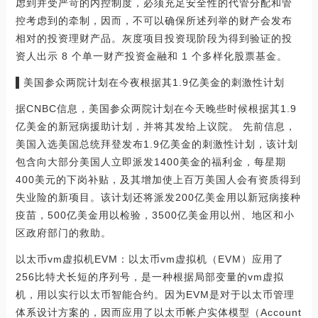
虑到并受严苛的内控制度，必须充足安全性的代管分配和管
控考虑到的牵制，因而，不可以确保所述列举的财产会发布
相对的投资理财产品。灰度项目投资现阶段为得到验证的投
资人出示 8 个单一财产投资金融和 1 个多样化股票基金。
▌美国参众两院计划在今夜根据其1.9亿美金的刺激性计划
据CNBC信息，美国参众两院计划在今天晚些时候根据其1.9
亿美金的新冠病援助计划，并将其发给上议院。 先前信息，
美国入选美国总统拜登发布1.9亿美金的刺激性计划，该计划
包含向大部分美国人立即派发1400美金的福利金，每星期
400美元的下岗补贴，及其增加使上百万美国人会有资质得到
失业险的新项目。该计划还将派发200亿美金用以新冠病接种
疫苗，500亿美金用以检验，3500亿美金用以州、地区和小
区政府部门的救助。
以太币vm虚拟机EVM：以太币vm虚拟机（EVM）应用了
256比特犬长短的序列号，是一种根据局部变量的vm虚拟
机，用以实行以太币智能合约。因为EVM是对于以太币管理
体系设计方案的，因而应用了以太币帐户实体模型（Account