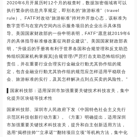
2020年6月开展历时12个月的核查时，数据加密领域将可以
执行繁杂的信息共享规定，即别名的“旅游标准”（travel
rule）。FATF对改动“旅游标准”持对外开放心态，该标准为
数字货币与在室内空间内出示服务项目的企业出示具体指
导。美国国家财政部的一份申明表明，FATF“愿意就2019年6
月的具体指导标准修改案征询群众建议”。美国国家财政部表
明，“升级后的手册将有利于世界各国和合规管理和反支助恐
怖组织国家机构掌握其[合规管理/严厉打击支助恐怖组织]的
责任，并在重要行业合理实行金融业行動尤其协作组的规
定，包含金融业行動尤其协作组的规范应怎样适用平稳联合
会、旅游标准的实行，及其怎样解决点到点买卖的风险性。”
▌国家科技部：适用深圳市加强重要关键技术科技攻关，集中
化提升区块链等技术性
国家科技部、深圳市人民政府下发《中国特色社会主义先行
示范区科技创新行动方案》。《方案》明确提出，适用深圳
市加强重要关键技术科技攻关，提升和自主创新适用方法，
选用“揭榜挂帅”“立承诺”“翻转项目立项”等机构方法，集中化