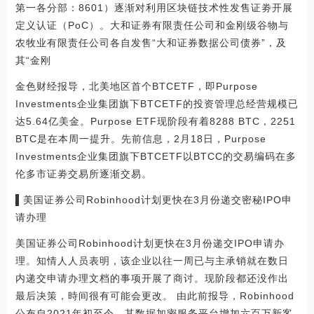
第一各分部：8601）逐渐对利用区块链技术性发售证劵开展
定义认证（PoC）。大和证券有限责任公司和金刚级谷物与
农牧业有限责任公司各自发售“大和证券数据公司债券”，及
其“金刚
金色财经报导，北美地区首个BTCETF，即Purpose
Investments企业集团旗下BTCETF的投资管理总经营规模已
达5.64亿美金。Purpose ETF现阶段有着8288 BTC，2251
BTC是在本周一提升。先前信息，2月18日，Purpose
Investments企业集团旗下BTCETF以BTCC的交易编码在多
伦多市证劵交易所逐渐交易。
▌美国证券公司Robinhood计划更快在3月份递交密秘IPO申
请办理
美国证券公司Robinhood计划更快在3月份递交IPO申请办
理。知情人人员表明，该企业以往一周已与主承销就在数日
内递交申请办理文档的事项开展了商讨。现阶段都还没作出
最后决策，時间很有可能会更改。 由此前报导，Robinhood
公布自2021年初至今，其数据加密服务平台增加六百万新客