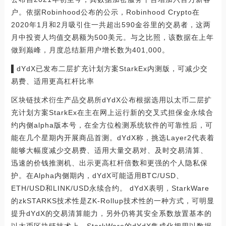
户。依据Robinhood公布的公示，Robinhood Crypto在
2020年1月和2月吸引住一共超出590金谷里的交易者，这两
月中投资人均值交易额为500美元。与之比照，该数据在上年
做到巅峰，月度总结新用户增长数为401,000。
▌dYdX已发布二层扩充计划方案StarkEx内测版，可减少交
易费、适用更高杠杆比率
区块链技术衍生产品交易所dYdX公布根据选用以太币二层扩
充计划方案StarkEx在主在网上运行新的交叉式担保金永续合
约内侧alpha版本号，在全方位检测系统软件的可靠性后，可
能在几个星期内开展商品首测。dYdX称，挑选Layer2代表着
能够大幅度减少交易费、适用大量交易对、及时交易清算、
迅速的价钱推测机、出示更高杠杆倍数和更强的个人隐私保
护。在Alpha内侧期内，dYdX可能适用BTC/USD、
ETH/USD和LINK/USD永续合约。 dYdX表明，StarkWare
的zkSTARKS技术性是ZK-Rollup技术性的一种方式，可明显
提升dYdX的交易清算能力，另外仍将其安全系数放置基本的