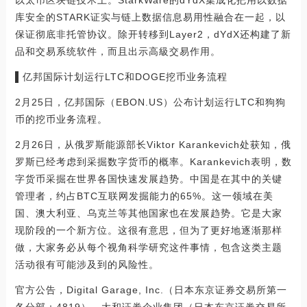
以太币区块链技术上。StarkWare的dYdX集成化把用以数据
库安全的STARK证实与链上数据信息易用性融合在一起，以
保证彻底非托管协议。除开转移到Layer2，dYdX还构建了新
品和交易系统软件，而且出示高級交易作用。
▌亿邦国际计划运行LTC和DOGE挖币业务流程
2月25日，亿邦国际（EBON.US）公布计划运行LTC和狗狗
币的挖币业务流程。
2月26日，从俄罗斯能源部长Viktor Karankevich处获知，俄
罗斯已经考虑到采掘数字货币的概率。Karankevich表明，数
字货币采掘在世界各国快速发展趋势。中国是在其中的关键
管理者，约占BTC互联网发掘能力的65%。这一领域在美
国、澳大利亚、乌克兰等其他国家也在发展趋势。它是大家
现阶段的一个新方位。这很有意思，但为了更好地逐渐那样
做，大家务必从每个视角科学研究这件事情，包含这类主题
活动很有可能涉及到的风险性。
官方公告，Digital Garage, Inc.（日本东京证券交易所第一