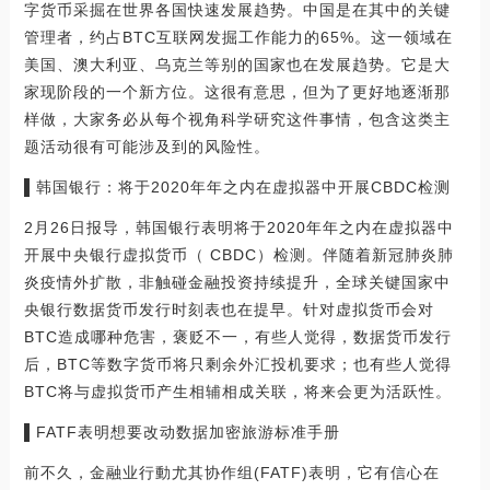
字货币采掘在世界各国快速发展趋势。中国是在其中的关键
管理者，约占BTC互联网发掘工作能力的65%。这一领域在
美国、澳大利亚、乌克兰等别的国家也在发展趋势。它是大
家现阶段的一个新方位。这很有意思，但为了更好地逐渐那
样做，大家务必从每个视角科学研究这件事情，包含这类主
题活动很有可能涉及到的风险性。
▌韩国银行：将于2020年年之内在虚拟器中开展CBDC检测
2月26日报导，韩国银行表明将于2020年年之内在虚拟器中
开展中央银行虚拟货币（ CBDC）检测。伴随着新冠肺炎肺
炎疫情外扩散，非触碰金融投资持续提升，全球关键国家中
央银行数据货币发行时刻表也在提早。针对虚拟货币会对
BTC造成哪种危害，褒贬不一，有些人觉得，数据货币发行
后，BTC等数字货币将只剩余外汇投机要求；也有些人觉得
BTC将与虚拟货币产生相辅相成关联，将来会更为活跃性。
▌FATF表明想要改动数据加密旅游标准手册
前不久，金融业行動尤其协作组(FATF)表明，它有信心在