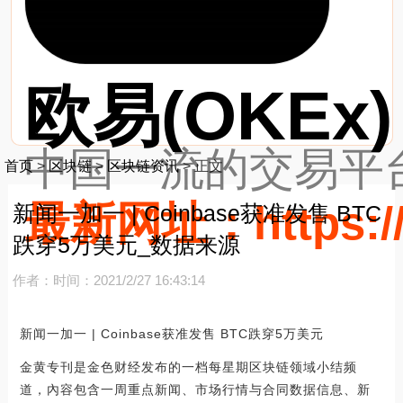
欧易(OKEx)
中国一流的交易平台
首页
>
区块链
>
区块链资讯
>
正文
最新网址：https://
新闻一加一 | Coinbase获准发售 BTC
跌穿5万美元_数据来源
作者：
时间：2021/2/27 16:43:14
新闻一加一 | Coinbase获准发售 BTC跌穿5万美元
金黄专刊是金色财经发布的一档每星期区块链领域小结频
道，內容包含一周重点新闻、市场行情与合同数据信息、新