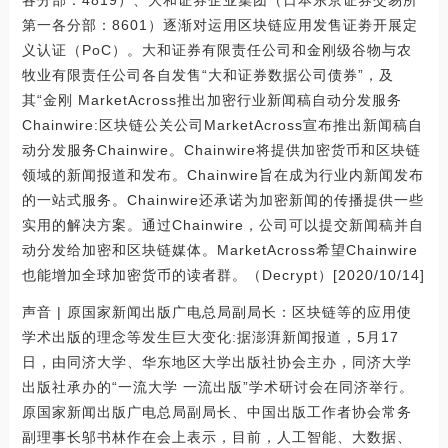
各分部：4819）、大和证券企业集团（日本东京证券交易所
第一各分部：8601）逐渐对运用区块链应用发售证劵开展定
义认证（PoC）。大和证券有限责任公司和金刚级谷物与农
牧业有限责任公司各自发售“大和证券数据公司债券”，及
其“金刚 MarketAcross推出加密行业新闻稿自动分发服务
Chainwire:区块链公关公司MarketAcross宣布推出新闻稿自
动分发服务Chainwire。Chainwire将提供加密货币和区块链
领域的新闻报道和发布。Chainwire旨在成为行业内新闻发布
的一站式服务。Chainwire还承诺为加密新闻的传播提供一些
实用的解决方案。通过Chainwire，公司可以提交新闻稿并自
动分发给加密和区块链媒体。MarketAcross希望Chainwire
也能增加全球加密货币的读者群。（Decrypt）[2020/10/14]
声音 | 原国家新闻出版广电总局副局长：区块链等的应用使
学术出版的理念等发生巨大变化:据澎湃新闻报道，5月17
日，由同济大学、华东地区大学出版社协会主办，同济大学
出版社承办的“一流大学 一流出版”学术研讨会在同济举行。
原国家新闻出版广电总局副局长、中国出版工作者协会常务
副理事长邬书林作在会上表示，目前，人工智能、大数据、