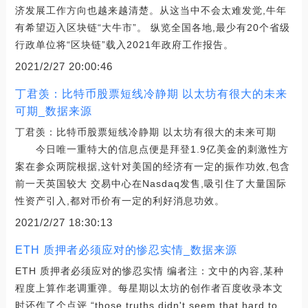
济发展工作方向也越来越清楚。从这当中不会太难发觉,牛年
有希望迈入区块链“大牛市”。 纵览全国各地,最少有20个省级
行政单位将“区块链”载入2021年政府工作报告。
2021/2/27 20:00:46
丁君羡：比特币股票短线冷静期 以太坊有很大的未来
可期_数据来源
丁君羡：比特币股票短线冷静期 以太坊有很大的未来可期
今日唯一重特大的信息点便是拜登1.9亿美金的刺激性方
案在参众两院根据,这针对美国的经济有一定的振作功效,包含
前一天英国较大 交易中心在Nasdaq发售,吸引住了大量国际
性资产引入,都对币价有一定的利好消息功效。
2021/2/27 18:30:13
ETH 质押者必须应对的惨忍实情_数据来源
ETH 质押者必须应对的惨忍实情 编者注：文中的內容,某种
程度上算作老调重弹。每星期以太坊的创作者百度收录本文
时还作了个点评 “those truths didn't seem that hard to