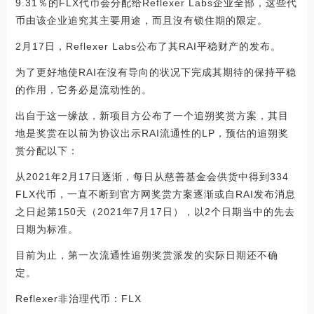
9.31％的FLX代币会分配给Reflexer Labs企业全部，这些代
币由该企业追究其主要用途，而且沒有锁住期的限定。
2月17日，Reflexer Labs公布了其RAI平稳财产的发布。
为了更好地使RAI在沒有导向的状况下完成其期待的保持平稳
的作用，它务必是流动性的。
出自于这一缘故，新项目方公布了一个追朔奖赏方案，其目
地是奖赏在以前为协议出示RAI流通性的LP，预估的追朔奖
赏分配以下：
从2021年2月17日逐渐，每日从慈善基金会供货中得到334
FLX代币，一直不断到官方网奖赏方案逐渐或自RAI发布消息
之日起第150天（2021年7月17日），以2个日期当中的先去
日期为标准。
目前为止，第一次流通性追朔奖赏派发的实际日期还不确
定。
Reflexer非治理代币：FLX