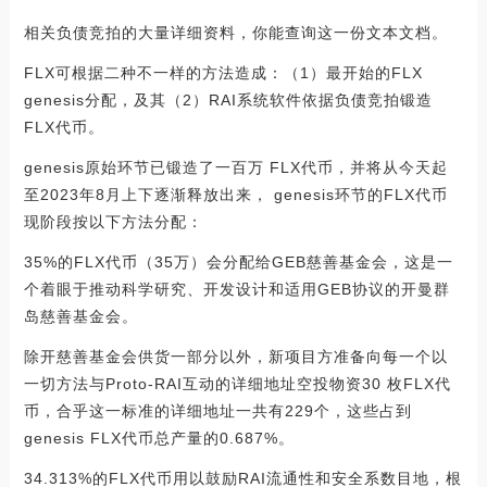
相关负债竞拍的大量详细资料，你能查询这一份文本文档‌。
FLX可根据二种不一样的方法造成：（1）最开始的FLX
genesis分配，及其（2）RAI系统软件依据负债竞拍锻造
FLX代币。
genesis原始环节已锻造了一百万 FLX代币，并将从今天起
至2023年8月上下逐渐释放出来， genesis环节的FLX代币
现阶段按以下方法分配：
35%的FLX代币（35万）会分配给GEB慈善基金会，这是一
个着眼于推动科学研究、开发设计和适用GEB协议的开曼群
岛慈善基金会。
除开慈善基金会供货一部分以外，新项目方准备向每一个以
一切方法与Proto-RAI互动的详细地址空投物资30 枚FLX代
币，合乎这一标准的详细地址一共有229个，这些占到
genesis FLX代币总产量的0.687%。
34.313%的FLX代币用以鼓励RAI流通性和安全系数目地，根