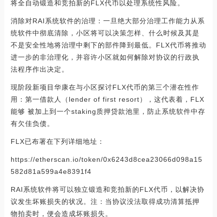
将全自动锻造和竞拍新的FLX代币以处理系统性风险。
消除对RAI系统软件的治理：一旦绝大部分治理工作能力从系
统软件中彻底清除，小区将可以决策怎样、什么时候及其是
不是安全性地将治理中剩下的部件降到最低。FLX代币将推动
进一步的非治理化，并容许小区就如何解除对协议的行政执
法程序作出决定。
现阶段新项目华康在与小区探讨FLX代币的第三个潜在性作
用：第一借款人（lender of first resort），这代表着，FLX
能够 被加上到一个staking质押贷款池里，防止系统软件中存
有欠佳负债。
FLX已布署在下列详细地址：
https://etherscan.io/token/0x6243d8cea23066d098a15
582d81a599a4e8391f4
RAI系统软件将可以独立锻造和竞拍新的FLX代币，以解决协
议发生坏账损失的状况。注：当协议没法取得成功清算抵押
物拍卖时，便会造成坏账损失。