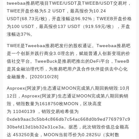
tweebaa推易吧项目TWEE/USDT及TWEEB/USDT交易对，
TWEE开盘价格为5.2 USDT，最高报价为10.24
USDT(68.73元/枚)，开盘涨幅达96.92%；TWEEB开盘价格
为100 USDT，最高报价137 USDT（919.59元/枚），开盘
涨幅达37%。
TWEE是Tweebaa推易吧发行的股权通证。Tweebaa推易吧
是一个创新并践行商业3.0理念的，赋能普通人创新变现的价
值社交平台。TweeBuck是推易吧推出的DeFi平台，TweeB
是其金融治理代币，为推易吧用户及合作伙伴提供去中心化
金融服务。[2020/10/28]
Asproex(阿波罗)生态通证MOON完成第八期回购销毁:10月
12日，Asproex(阿波罗)生态通证MOON完成第八期回购销
毁，销毁数量为1618750枚MOON，区块高度
为 11040139 ，销毁交易哈希值为
0xdeb9aac3c5bb4c866db7c54ac668d0b9ed7769797c9
30befd13d1bb32e31ce3a。据悉，此次销毁价值总金额高
达 453250美金，MOON当前币价为0.2825U（实时数