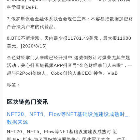
科学研究DeFi。
7.俄罗斯议会金融体系联合会现任主席：不容易把数据加密财
产合法为卢布的代替品。
8.BTC不断增涨，天内最少报11701.49美元，最大报11980
美元。[2020/8/15]
金色财经掌门人来啦已经开播中:递减倒数计时煤业尤其主题
活动，关心抖音短视频APP抖音号“金色财经掌门人来啦”，一
起与F2Pool创始人、Cobo创始人兼CEO 神鱼、ViaB
标签：
区块链热门资讯
NFT20、NFTfi、Flow等NFT基础设施建设成熟时_
数据来源
NFT20、NFTfi、Flow等NFT基础设施建设成熟时 近
期,NFT挺火,为了更好地追网络热点,因此写了本文。 对于