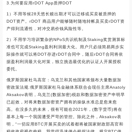
3.为何要应用rDOT App质押DOT
1）不用等候28天悠长赎出期才可以迁移或买卖被质押的
DOT资产。rDOT 商品用户能够随时随地转帐及买卖rDOT资
产得到流通性，对冲交易价钱风险性等。
2）不用学习培训繁杂的NPoS共识机制及Staking奖赏测算标
准也可完成Staking盈利利润最大化。用户只必须简易两步实
际操作就可以将DOT存进rDOT合同中，随后rDOT合同将依
据盈利利润最大化对策，独立挑选最优化的认证人开展授权
委托。
俄罗斯国家杜马高官：乌克兰和其他国家将颁布大量数据加
密政策法规:俄罗斯国家杜马金融体系联合会现任主席Anatoly
Aksakov表明，乌克兰(数据加密)税款和数据加密资产申明早
已起效，对将来数据加密资产拥有的操纵水准总是愈来愈
高。在没多久的未来，很有可能在2021年，(数字货币)将在
基本上每一个我国遭受严苛的管控。除此之外，Aksakov表
明，“一切应用BTC开展买卖的试着都将被国家财政部高官和
税收政府视作偷税。我觉得迅速便会根据法律，规定BTC使