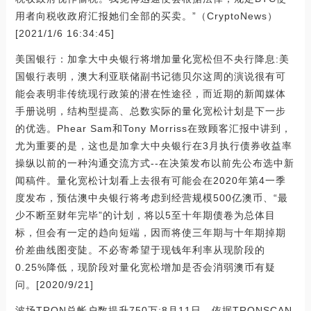
用者向税收政府汇报她们全部的买卖。”（CryptoNews）
[2021/1/6 16:34:45]
美国银行：加拿大中央银行将增加量化宽松但不央行降息:美
国银行表明，澳大利亚联储副书记德贝尔这周的演说很有可
能会表明非传统现行政策的潜在性途径，而近期的新闻媒体
手册说明，结构型提高、总数实际的量化宽松计划是下一步
的优选。Phear Sam和Tony Morriss在致顾客汇报中讲到，
尤为重要的是，这也是加拿大中央银行在3月执行债券收益率
操纵以前的一种沟通交流方式--在决策发布以前先公布选中新
闻稿件。量化宽松计划看上去很有可能会在2020年第4一季
度发布，预估澳中央银行将考虑到经营规模500亿澳币、“最
少不断至财年完毕”的计划，将以5至十年期债卷为总体目
标，但会有一定的趋向短端，因而将使三年期与十年期掉期
价差曲线图变陡。不必寄希望于现钱年利率从现阶段的
0.25%降低，现阶段对量化宽松增加是否会消弱澳币有疑
问。[2020/9/21]
波场TRON总帐户数提升750万:8月11日，依据TRONSCAN