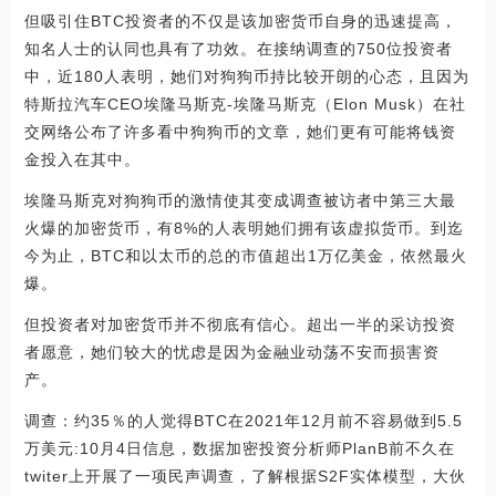
但吸引住BTC投资者的不仅是该加密货币自身的迅速提高，
知名人士的认同也具有了功效。在接纳调查的750位投资者
中，近180人表明，她们对狗狗币持比较开朗的心态，且因为
特斯拉汽车CEO埃隆马斯克-埃隆马斯克（Elon Musk）在社
交网络公布了许多看中狗狗币的文章，她们更有可能将钱资
金投入在其中。
埃隆马斯克对狗狗币的激情使其变成调查被访者中第三大最
火爆的加密货币，有8%的人表明她们拥有该虚拟货币。到迄
今为止，BTC和以太币的总的市值超出1万亿美金，依然最火
爆。
但投资者对加密货币并不彻底有信心。超出一半的采访投资
者愿意，她们较大的忧虑是因为金融业动荡不安而损害资
产。
调查：约35％的人觉得BTC在2021年12月前不容易做到5.5
万美元:10月4日信息，数据加密投资分析师PlanB前不久在
twiter上开展了一项民声调查，了解根据S2F实体模型，大伙