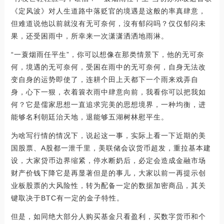
《定风波》对人生道路中落贬官的境遇是这般的率真肆意，
但难道说他以前就沒有无可奈何，沒有郁闷吗？仅仅郁闷未
果，还受困雨中，所幸来一次潇潇洒洒地雨淋。
“一蓑烟雨任平生”，你可以想像在那类情景下，他的无可奈
何，境遇的无可奈何，受困在雨中的无可奈何，自身无法改
变自身的运势即使了，连耕个田上天都下一个雨来戏弄自
身，心下一狠，衣着簑衣雨中肆意向前，我看你可以把我如
何？它是儒家思想一直追求完美的思想境界，一种均衡，进
能够名利朝廷治天地，退能够五湖树林慰平生。
为啥写行情的情况下，说起这一事，实际上看一下近期的美
国股票、A股都一泄千里，美联储会议货币超发，重拉基本建
设，大家贷币边界缩紧，停水断奶后，必定会造成金融市场
财产价钱下降它是再显著但是的事儿，大家以前一再提示创
业板股票的大风险性，转为配备一定的数据加密商品，其关
键取决于BTC有一定的金子特性。
但是，如同绝大部分人购买基金只看盈利，买数字货币和个