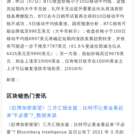
调，昨日（07日）BTC收盘价格小于10日移动平均线，这预
兆短期内大牛市无效，礼拜天无法提升重要反向头肩顶肩部
线条摩擦阻力。BTC在今日稍早试着再次得到10日移动平均
线不成功，5日移动平均线看涨。因而预测分析，BTC很有可
能会降低至886五美元（大牛市标示）；收盘价格小于100日
移动平均线8897美元将确定短期内涨跌发展趋势转变，并很
有可能进一步下挫至7787美元（61.8％斐波拉契减仓位从
6425美元至9990美元）；另一方面，假如价钱高过9678美
元，则会上涨至10000美金，仅有每日收市在10000美金之
上才可以修复涨跌市场前景。[2018/5/
标签：
区块链热门资讯
《彭博加密展望》三月汇报全篇：比特币让黄金看起
来“不必要”?_数据来源
《彭博加密展望》三月汇报全篇：比特币让黄金看起来“不必
要”? Bloomberg Intelligence 近日公布了 2021 年 3 月的