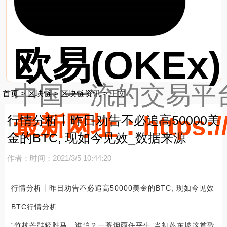
欧易(OKEx)
中国一流的交易平台
首页
>
区块链
>
区块链资讯
>
正文
最新网址：https://
行情分析丨昨日劝告不必追高50000美
金的BTC, 现如今见效_数据来源
作者：
时间：2021/3/5 10:44:20
行情分析丨昨日劝告不必追高50000美金的BTC, 现如今见效
BTC行情分析
“竹杖芒鞋轻胜马，谁怕？一蓑烟雨任平生”当初苏东坡这首歌