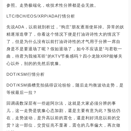
参照。走势极端化，啥技术性分辨都是会无效。
LTC/BCH/EOS/XRP/ADA行情分析
先说ADA，以前就剖析过，“狗庄”朋友逐渐使坏掉。异常的妖
精逐渐造孽了，你看这个情况下便是打油诗诗性大的情况下
了，但是为什么没有以前打油诗诗性的才气用于分辨一席自
身是不是要退场了呢？假如退场了，如今不应该是“与君歌一
曲，待君为我倾耳听”的KTV节奏感吗？四小龙除XRP能够关
心以外，别的的先然后犹豫。
DOT/KSM行情分析
DOT/KSM插槽竞拍搞得议论纷纷，随后走均衡波动走势，是
等候最后一拉？
回调函数深层有一些超阿尔法，这就是大家必须分辨的事
儿，这一走势是犹豫心态加剧，還是主要有意为此？预估仍
在，走势波动，是升高以前的震仓，還是利好消息以前的交
货？这一部位，交货征兆不显著，震仓的几率偏大，再次做