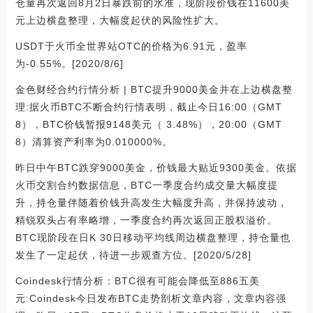
仓量再次返回8月2日暴跌前的水准，现阶段价钱在11600美
元上边横盘整理，大幅度起伏的风险性扩大。
USDT于火币全世界站OTC的价格为6.91元，盈率
为-0.55%。[2020/8/6]
金色财经合约行情分析 | BTC提升9000美金并在上边横盘整
理:据火币BTC不断合约行情表明，截止今日16:00（GMT
8），BTC价钱暂报9148美元（ 3.48%），20:00（GMT
8）清算资产利率为0.010000%。
昨日中午BTC跌穿9000美金，价钱最大贴近9300美金。依据
火币交割合约数据信息，BTC一季度合约成交量大幅度提
升，持仓量伴随着价钱升高发生大幅度升高，并保持波动，
精锐双头占有率略增，一季度合约再次返回正股权溢价。
BTC现阶段在日K 30日移动平均线周边横盘整理，持仓量也
发生了一定起伏，待进一步观查方位。[2020/5/28]
Coindesk行情分析：BTC很有可能会降低至886五美
元:Coindesk今日发布BTC走势剖析文章内容，文章内容强