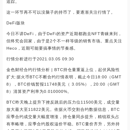
追踪。
这一环节再不可以没脑子的持币了，要逐渐关注行情了。
DeFi版块
今日不讲DeFi，由于DeFi的资产近期都跑去NFT青睐来到，
但终究会回家，由于是2个不一样等级的销售市场。重点关注
Heco，近期可能要搞事情的节奏感。
行情分析进行于2021.03.05 09:30
金色财经合约行情分析 | BTC持仓量重返上位，起伏风险性
扩大:据火币BTC不断合约行情表明，截止今日18:00（GMT
8），BTC价钱暂报11748美元（ 3.05%），20:00（GMT
8）清算资产利率为0.010000%。
BTC昨天晚上提升下挫反跳后的压力位11500美元，成交量
放大最大至11822美元。依据火币交割合约数据信息，BTC
应季合约成交量大幅度增涨，持仓量同歩提升，精锐双头占
有率略增，应季合约股权溢价平稳。BTC量价齐升，另外持