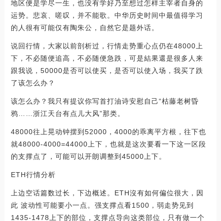
地区便是学尽一生，也没有学好乃至想过怎样主宰者自身的
运势。悲哀、嗟叹，并不能歌。中华历史时间中最值得学习
的人很有可能仅有陶朱公，自然它是题外话。
说回行情，大家以前剖析过，行情走势重心点仍在48000上
下，不必随便追高，不必随便急跌，可是結果還是很多人来
跟我说，50000是否可以使买，是否可以使入场，我买了跌
了该怎么办？
该怎么办？我只有提议你写首打油诗安慰自己“枯藤老树昏
鸦……浙江天台有点儿大风”那类。
48000往上晃动钟摆到52000，4000的乖离平方根，往下也
就48000-4000=44000上下，也就是这次要看一下这一区段
的支撑点了，可能可以开朗调整到45000上下。
ETH行情分析
上边空话篇数过长，下边概述。ETH沒有如何偏位很大，因
此 波动性可能要小一点。强支撑点看1500，弱走势见到
1435-1478上下的部位，支撑点导向这类部位，只有做一个