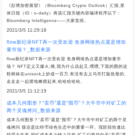
《彭博加密展望》（Bloomberg Crypto Outlook）汇报,星
体日报（ID：o-daily）将该汇报关键內容编译程序以下：
Bloomberg Intelligence——大家觉得。
2021/3/5 11:29:18
flow新纪录NFT再一次受欢迎 鱼身网络热点還是增加
量市场？_数据来源
flow新纪录NFT再一次受欢迎 鱼身网络热点還是增加量市
场？ NFT定义又爆火,咦,我为什么说起又,嘿嘿,下面的图的这
鞋棉袜在unisock上炒成一百万,有没有去义乌市打版批發的,
走走走一起摆地摊摆起来,哈哈哈哈哈。
2021/3/5 11:12:19
成本几何图形？“卖币”還是“囤币”？大牛市中对矿工的
两个灵魂拷问_数据来源
成本几何图形？“卖币”還是“囤币”？大牛市中对矿工的两个灵
魂拷问 煤业是比特币绿色生态中的重要一环。现阶段恰逢比
特币大牛市,挖矿成本多少钱？目前,矿工们更趋向于“卖币”還