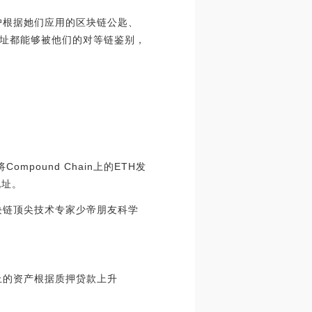
用户根据她们应用的区块链公匙、
部详细地址都能够被他们的对等链鉴别，
mpound Chain上的ETH发
地址。
区块链顶尖技术专家少帝朋友科学
链上的资产根据质押贷款上升