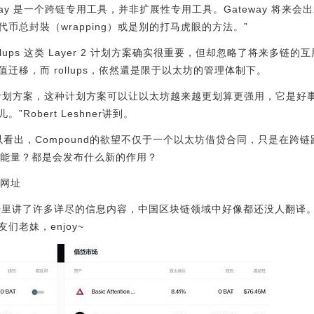
“Gateway 是一个跨链专用工具，并非扩展性专用工具。Gateway 
币总封裝（wrapping）或是别的打马虎眼的方法。”
像 rollups 这类 Layer 2 计划方案确实很重要，但却忽略了将来
迁移，而 rollups，依然還是限于以太坊的管理体制下。
计划方案，这种计划方案可以让以太坊越来越更划算更强用，它是好
Robert Leshner讲到。
中大家可以看出，Compound的欲望不仅于一个以太坊借贷合同，只是在
什么能量？都是会发布什么新的作用？
书网址
场研究报告里讲了许多详尽的信息内容，中国区块链领域中好像都还没人翻
们老妹，enjoy~