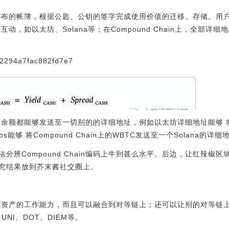
绝大多数公布的帐簿，根据公匙、公钥的签字完成使用价值的迁移、存储。
n开展互动，如以太坊、Solana等；在Compound Chain上，全
2294a7fac882fd7e7
切账户余额都能够发送至一切别的的详细地址，例如以太坊详细地址能够 将Co
os能够 将Compound Chain上的WBTC发送至一个Solana的详细
分辨Compound Chain编码上牛到甚么水平。后边，让红辣椒
究结果放到芥末酱社交圈上。
造成原生态资产的工作能力，而且可以融合到对等链上；还可以让别的对等
H、UNI、DOT、DIEM等。