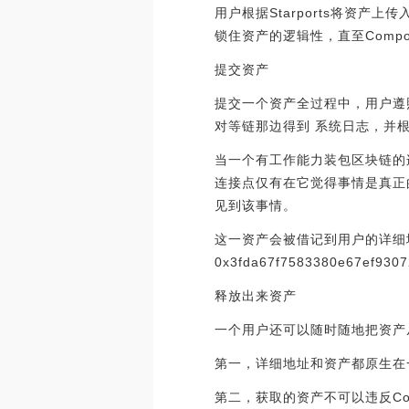
用户根据Starports将资产上传
锁住资产的逻辑性，直至Compou
提交资产
提交一个资产全过程中，用户遵照当
对等链那边得到 系统日志，并
当一个有工作能力装包区块链的连
连接点仅有在它觉得事情是真正的
见到该事情。
这一资产会被借记到用户的详细地址上
0x3fda67f7583380e67ef
释放出来资产
一个用户还可以随时随地把资产从
第一，详细地址和资产都原生在
第二，获取的资产不可以违反Com