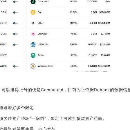
，可以排得上号的便是Compound，目前为止依据Debank的数据
遭遇着好多个限定：
项欠佳资产带坏“一锅粥”，限定了可质押贷款资产范畴。
款投资者望而生畏，内心发怂。