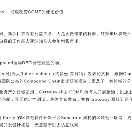
eway ：彻底改变COMP的使用价值
司、新项目方沒有利益关系。人是会做错事的种群。红辣椒区块链不可
自身的工作能力和认知能力参加销售市场。
ound拉响DEFI跨链跑道的响。
nd创办人RoberLeshner（约翰逊·莱施纳）发表论文称，根据Compou
团队公布的Compound Chain市场研究报告，提及了一种跨链的
资产的跨链适用，Gateway 将由 COMP 持有人开展整治，如
代码库，开展稳定性测试，最终宣布发布，并将 Gateway 联接到运作在
据 Parity 的区块链软件开发平台Substrate 架构的区块链互联
展开发设计搭建，无需限于以太坊互联网。