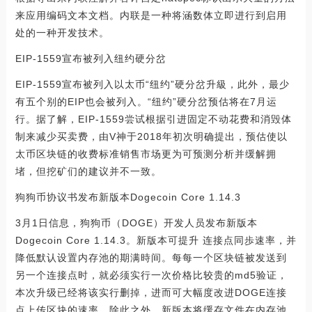
来应用编码文本文档。内联是一种将涵数体立即进行到启用
处的一种开发技术。
EIP-1559宣布被列入纽约硬分岔
EIP-1559宣布被列入以太币“纽约”硬分岔升級，此外，最少
有五个别的EIP也会被列入。“纽约”硬分岔预估将在7月运
行。据了解，EIP-1559尝试根据引进固定不动花费和消毁体
制来减少买卖费，由V神于2018年初次明确提出，预估使以
太币区块链的收费标准销售市场更为可预测分析并缓解拥
堵，但挖矿们的建议并不一致。
狗狗币协议书发布新版本Dogecoin Core 1.14.3
3月1日信息，狗狗币（DOGE）开发人员发布新版本
Dogecoin Core 1.14.3。新版本可提升 连接点同歩速率，并
降低默认设置内存池的期满時间。每每一个区块链被发送到
另一个连接点时，就必须实行一次价格比较贵的md5验证，
本次升级已经将该实行删掉，进而可大幅度改进DOGE连接
点上传区块的速率。除此之外，新版本将缓存文件在内存池