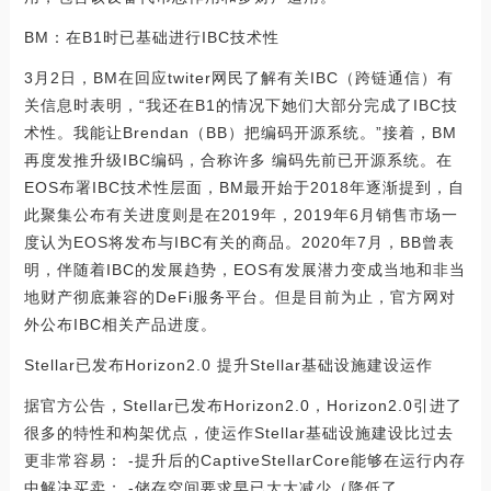
BM：在B1时已基础进行IBC技术性
3月2日，BM在回应twiter网民了解有关IBC（跨链通信）有
关信息时表明，“我还在B1的情况下她们大部分完成了IBC技
术性。我能让Brendan（BB）把编码开源系统。”接着，BM
再度发推升级IBC编码，合称许多 编码先前已开源系统。在
EOS布署IBC技术性层面，BM最开始于2018年逐渐提到，自
此聚集公布有关进度则是在2019年，2019年6月销售市场一
度认为EOS将发布与IBC有关的商品。2020年7月，BB曾表
明，伴随着IBC的发展趋势，EOS有发展潜力变成当地和非当
地财产彻底兼容的DeFi服务平台。但是目前为止，官方网对
外公布IBC相关产品进度。
Stellar已发布Horizon2.0 提升Stellar基础设施建设运作
据官方公告，Stellar已发布Horizon2.0，Horizon2.0引进了
很多的特性和构架优点，使运作Stellar基础设施建设比过去
更非常容易： -提升后的CaptiveStellarCore能够在运行内存
中解决买卖； -储存空间要求早已大大减少（降低了