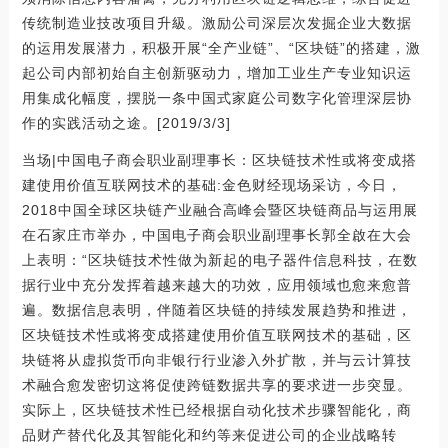
传统制造业技改项目升級。激励公司深层次发掘企业大数据
的运用发展潜力，积极开展“全产业链”、“区块链”的搭建，激
起公司内部初始自主创新驱动力，增加工业生产专业知识运
用集成化幅度，摆脱一条中国式家庭公司数字化管理深层协
作的实践活动之途。[2019/3/3]
当场|中国电子商会职业副理事长：区块链技术性或将变成搭
建使用价值互联网技术的基础:金色财经现场采访，今日，
2018中国全球区块链产业融合高峰会暨区块链商品与运用展
在石家庄市举办，中国电子商会职业副理事长郭全啟在大会
上表明：“区块链技术性做为新起的电子器件信息科技，在数
据行业中充分发挥着越来越大的功效，应用领域也愈来愈普
遍。数据信息表明，伴随着区块链的持续发展趋势和推进，
区块链技术性或将变成搭建使用价值互联网技术的基础，区
块链将从虚拟货币向非银行行业渗入外扩散，并与云计算技
术融合愈发密切这将促使跨链数据共享的要求进一步突显。
实际上，区块链技术性已经根据自动化技术步骤智能化，商
品财产替代化及其智能化和约等来促进公司的企业战略转