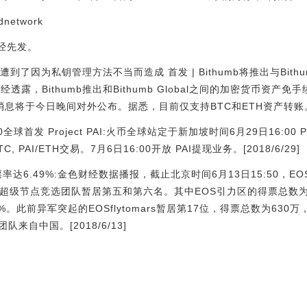
idnetwork
财经先发。
ork遭到了因为私钥管理方法不当而造成 首发 | Bithumb将推出与Bith
财经透露，Bithumb推出和Bithumb Global之间的加密货币资
息将于今日晚间对外公布。据悉，目前仅支持BTC和ETH资产转账。[20
全球首发 Project PAI:火币全球站定于新加坡时间6月29日16:00 Proj
C, PAI/ETH交易。7月6日16:00开放 PAI提现业务。[2018/6/29]
率达6.49%:金色财经数据播报，截止北京时间6月13日15:50，EO
超级节点竞选团队暂居第五和第六名。其中EOS引力区的得票总数为90
%。此前异军突起的EOSflytomars暂居第17位，得票总数为630万
自中国。[2018/6/13]