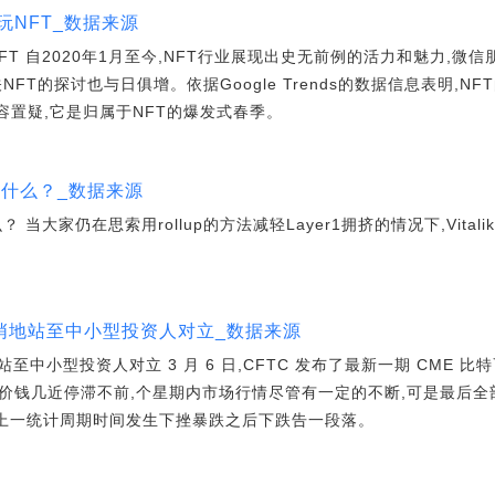
玩NFT_数据来源
FT 自2020年1月至今,NFT行业展现出史无前例的活力和魅力,微
e上有关NFT的探讨也与日俱增。依据Google Trends的数据信息表明,
。不容置疑,它是归属于NFT的爆发式春季。
DEX是什么？_数据来源
X是什么？ 当大家仍在思索用rollup的方法减轻Layer1拥挤的情况下,Vita
悄地站至中小型投资人对立_数据来源
小型投资人对立 3 月 6 日,CFTC 发布了最新一期 CME 比特币期
C 价钱几近停滞不前,个星期内市场行情尽管有一定的不断,可是最后
情在上一统计周期时间发生下挫暴跌之后下跌告一段落。