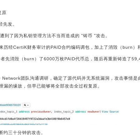
情复原
财经先发。
work遭到了因为私钥管理方法不当而造成的 "铸币 "攻击。
经CertiK财务审计的PAID合约编码调包，加上了消毁（burn）
先消毁（burn）了6000万枚PAID代币总，随后再重新铸造了59,47
AID Network团队沟通调研，确定了源代码并无系统漏洞，攻击事情
私钥泄漏的缘故，但早已能够将全部攻击全过程复原。
了不断约三十分钟的攻击。