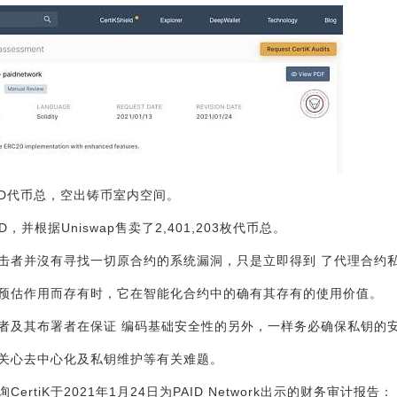
AID代币总，空出铸币室内空间。
ID，并根据Uniswap售卖了2,401,203枚代币总。
击者并沒有寻找一切原合约的系统漏洞，只是立即得到 了代理合约
预估作用而存有时，它在智能化合约中的确有其存有的使用价值。
者及其布署者在保证 编码基础安全性的另外，一样务必确保私钥的
重并关心去中心化及私钥维护等有关难题。
rtiK于2021年1月24日为PAID Network出示的财务审计报告：