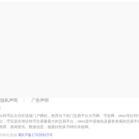
隐私声明
广告声明
s
比特币以太坊区块链门户网站，推荐当下热门交易平台火币网、币安网、okex等比
台，币安是全球比特币交易量最大的交易平台，okex是中国领先及最有发展的交易
推荐、新闻资讯、数据信息，做最好的多币种区块链网。
简单区块链
蜀ICP备17028915号