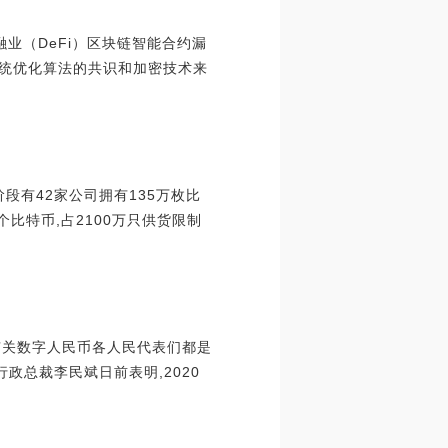
融业（DeFi）区块链智能合约漏
式系统优化算法的共识和加密技术来
现阶段有42家公司拥有135万枚比
0个比特币,占2100万只供货限制
而有关数字人民币各人民代表们都是
政总裁李民斌日前表明,2020