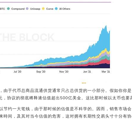
，由于代币总商品流通供货通常只占总供货的一小部分。假如你你是否还
美元，协议的彻底稀释液估值超出500亿美金。这比那时候以太币也要
以节约一大笔钱，由于那时候的估值是不科学的。因而，销售市场会
来時间，及其对当今估值的危害，这对拥有长期性交易头寸十分有协