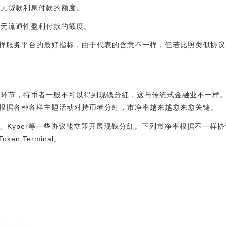
美元贷款利息付款的额度。
美元流通性盈利付款的额度。
样服务平台的最好指标，由于代表的含意不一样，但若比照类似协议
势环节，持币者一般不可以得到现钱分紅，这与传统式金融业不一样。
根据各种各样主题活动对持币者分紅，市净率越来越愈来愈关键。
swap、Kyber等一些协议能立即开展现钱分紅。下列市净率根据不一
n Terminal。