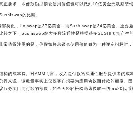
真正要求，即使鼓励型锁仓使用价值也可以做到10亿美金无鼓励型
ushiswap的比照。
似，Uniswap是37亿美金，而Sushiswap是34亿美金。重要差
较之下，Sushiswap绝大多数流通性是根据很多SUSHI奖赏产生
非常值得注重的是，你假如将总锁仓使用价值做为一种评定指标时，
结构的成本费。对AMM而言，收入是付款给流通性服务提供者的成
总得来说，该数量事实上仅仅客户想要为应用协议而付款的额度。因
议服务项目而付款的额度，如全天轻轻松松迅速换取一切erc20代币