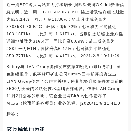
近一周BTC各大网站算力持续增长:据欧科云链OKLink数据信
息表明，近一周（02.01-02.07）BTC链上活跃性详细地址数
为623.14万，同比升高11.86%；链上具体成交量为
3763581.78 BTC，环比下降5.72%；七日算力平均值达
163.16EH/s，同比升高11.61EH/s。当期以太坊链上活跃性
详细地址数为316.4万，同比升高8.69%；链上成交量为
2882.一万ETH，同比升高6.47%；七日算力平均值达
350.77TH/s，同比升高14.41TH/s。[2021/2/8 19:11:29]
Bitfury与LIAN Group协作发布数据加密挖币即服务项目:金
色财经报导，数字货币矿山公司Bitfury已与私募投资企业
LIAN Group创建了合作方关联，使其能够升級在丹麦目前的
3500万美金的区块链技术基础设施建设。依据LIAN Group
11月2日公布的申明，该企业已与Bitfury协作发布了
MaaS（挖币即服务项目）业务流程。[2020/11/5 11:41:0
标签：
区块链热门资讯