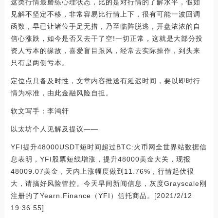
这类行情最磨练心理状态，比的是对行情的了解水平，假如
见解不坚定不移，非常容易比行情上下，很有可能一波回调
函数，早已让诸位手足无措，乃至临阵脱逃，开盘浓浓的自
信心涨跌，如今是否又去干了空!一切正常，这就是大部分投
资人亏本的缘故，喜爱盲目跟风，经常去实际操作，到头来
只有是两侧亏本。
定位点具备及时性，文章内容推送有延迟时间，要以即时行
情为标准，由此金融风险自担。
软文写手：李鸿轩
以太坊个人见解及提议——
YFI提升48000USDT短时间超过BTC:火币网全世界站数据信
息表明，YFI股票短线增涨，提升48000美金大关，现报
48009.07美金，天内上涨幅度做到11.76%，行情起伏很
大，请搞好风险管控。今天早间新闻信息，灰度Grayscale刚
注册的了Yearn.Finance（YFI）信托商品。[2021/2/12
19:36:55]