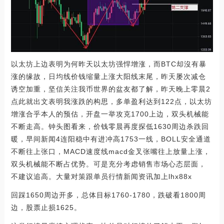
以太坊上边表明为何昨天以太坊强悍增涨，而BTC却沒有暴
涨的缘故，日均线价钱缩量上涨大阳线末尾，昨天屡次减仓
诱空加重，坚信关注我币世界的盆友都了解，昨天晚上零晨2
点此就出文表明我涨跌的构思，多单盈利达到122点，以太坊
增涨合乎本人的预估，开盘一举攻克1700上边，双头机械能
不断走高。钟头图看来，价钱零晨再度探低1630周边杀跌回
暖，早间新闻4连阳稳中有进冲高1753一线，BOLL安全通道
不断往上张口，MACD速度线macd金叉张嘴往上放量上涨，
双头机械能不断占优势。可是充分考虑销售市场心态层面，
不建议追高。大量对策跟单员行情新闻资讯加上lhx88x
回踩1650周边开多，总体目标1760-1780，跌破看1800周
边，股票止损1625。