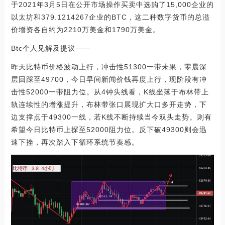
于2021年3月5日在公开市场操作买卖中选购了15,000企业的
以太坊和379.1214267企业的BTC，这二种数字货币的总溢
价增资各自约为2210万美金和1790万美金。
Btc个人见解及提议——
昨天比特币价格波动上行，冲击性51300一带未果，零晨深
层回踩至49700，今日早间新闻价钱再度上行，现阶段有冲
击性52000一带阻力位。从4钟头线看，K线坐落于布林带上
轨连续性的增涨提升，布林带张口展现扩大口多开走势，下
边支撑点于49300一线，若K线不断持续当今双头走势。则有
希望今日比特币上探至52000阻力位。反下破49300则会迅
速下挫，再次踏入下循环系统节奏感。