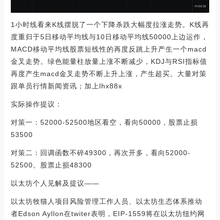
1小时线看来K线摆脱了一个下降杀跌大幅度拉涨走势。K线再
度重归于5日移动平均线与10日移动平均线50000上边运作，
MACD移动平均线股票短线性的再度反跳上升产生一个macd
金叉走势。绿色能量柱放量上涨不断减少，KDJ与RSI指标值
再度产生macd金叉走势不断上升上涨，产生超买。大量对策
跟单员行情新闻资讯；加上lhx88x
实际操作提议：
对策一：52000-52500地区看空，看向50000，股票止损
53500
对策二：回调函数不碎49300，再次开多，看向52000-
52500。股票止损48300
以太坊个人见解及提议——
以太坊牧猫人项目风险管理工作人员、以太坊生态体系推动
者Edson Ayllon在twiter表明，EIP-1559将在以太坊纽约网