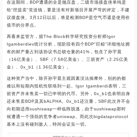
在这期间，BDP遭遇的全是抛压盘，二级市场接盘侠单纯是
给“挖提卖”党送钱，要是没有对新项目开展严苛的评定，不建
议接盘侠。3月12日以后，将是检测BDP是空气币還是使用价
值币的分界点。
再看来监管方，据The Block科学研究投资分析师Igor
Igamberdiev统计分析，现阶段有四个BDP“巨鲸”详细地址拥
有的财产量占到该协议书总锁仓量的41%，包含了孙宇晨
（16亿美金）、SBF（7.58亿美金）、三箭资产（2.25亿美
金）、0x_b1（1.36亿美金）。
这种资产当中，除开孙宇晨主观因素没法揣摩外，别的的都
难以和短期内投机性联络到一起。Igor Igamberdi表明，三
箭资产并未售卖一切已申明的代币。另外，0x_b1也表明自身
还未售卖BDP及其bALPHA。0x_b1还注重，SBF此次并不会
向初期适用sushiswap一样临阵脱逃，由于sushiswap那时
候遭遇一个强劲的竞争者uniswap。而此次bigdataprotocol
基本上沒有碰到敌人，時间会证实一切。