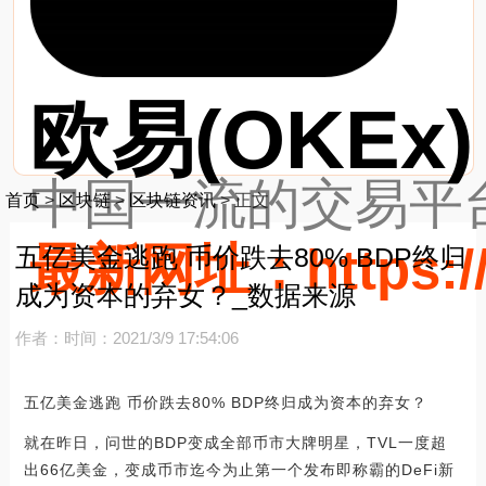
欧易(OKEx)
中国一流的交易平台
首页
>
区块链
>
区块链资讯
>
正文
最新网址：https://
五亿美金逃跑 币价跌去80% BDP终归
成为资本的弃女？_数据来源
作者：
时间：2021/3/9 17:54:06
五亿美金逃跑 币价跌去80% BDP终归成为资本的弃女？
就在昨日，问世的BDP变成全部币市大牌明星，TVL一度超
出66亿美金，变成币市迄今为止第一个发布即称霸的DeFi新