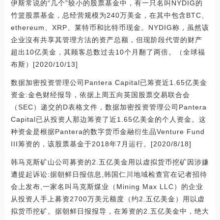
伊斯常说的“几个”较小的股票基金中，有一只名叫NYDIG的
竹篮股票基金，总经营规模为240万美金，在其中包含BTC、
ethereum、XRP、莱特币和比特币现金。NYDIG称，虽然该
企业沒有共享其管理方法的资产总额，但现阶段代管的财产
超出10亿美金，其顾客总数过去10个月翻了两倍。（全球福
布斯）[2020/10/13]
数据加密投资管理公司Pantera Capital已筹资近1.65亿美金
资金:金色财经报导，依据上周五向英国股票交易联合会
（SEC）递交的D表格文件，数据加密投资管理公司Pantera
Capital已从投资人那边筹资了近1.65亿美金的个人资金。这
种资金是根据Pantera的数字货币金融衍生品Venture Fund
III筹资的，该股票基金于2018年7月运行。[2020/8/18]
韩马克斯矿山公司募资的2.五亿美金用以虚拟货币挖矿因涉嫌
遭提起诉讼:据朝鲜日报信息,韩国仁川地域检查官在记者招待
会上发布,一家名叫马克斯煤业（Mining Max LLC）的企业
从投资人手上募资2700万美元额度（约2.五亿美金）用以虚
拟货币挖矿。据朝鲜日报报导，在筹资的2.五亿美金中，绝大