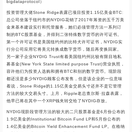
bigdataprotocol）
投资管理大佬Stone Ridge表露已项目投资1.15亿美金BTC:
总公司坐落于纽约市的NYDIG花销了2017年筹资的五千万美
金来基本建设实行和托管服务，她们必须管理方法一系列订
制的BTC股票基金，并得到二张特殊数字货币的许可证书。
第一个许可证书是美国纽约州的比特犬许可证书，NYDIG实
行分公司应用它将美元转换成数字货币，随后再变换回家。
另一家子企业NYDIG Trust有着美国纽约州比较有限目地私
募基金(New York State limited purpose Trust)营业执照，
容许他们为投资人选购和拥有BTC和别的数字货币。现阶段
都还没是多少NYDIG顾客公布发售，但是该企业的一位意味
着说，Stone Ridge的1.15亿美金交易头寸还并不是它管理
方法的较大交易头寸。上月，Ripple老总查尔斯·拉森表露，
他早已将在其中一个XRP钱夹转交给了NYDIG存放。
NYDIG现阶段管理方法的较大的二只股票基金是6月份公布的
1.9亿美金的Institutional Bitcoin Fund LP和5月份公布的
1.4亿美金的Bitcoin Yield Enhancement Fund LP。在格纳