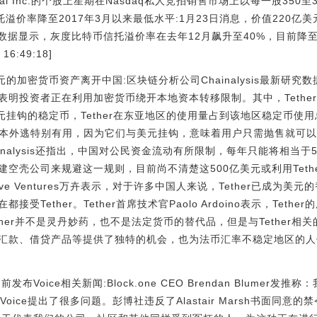
lobal Inc.的个股上星期在Nasdaq私人竞拍销售市场上以每一股35
信托溢价率降至2017年3月以来最低水平:1月23日消息，价值220
数据显示，灰度比特币信托溢价率在去年12月飙升至40%，目前降至2
6:49:18]
的加密货币资产离开中国:区块链分析公司Chainalysis最新研究
表明投资者正在利用加密货币绕开本地资本转移限制。其中，Tethe
挂钩的稳定币，Tether在东亚地区的使用量占到该地区稳定币使用总量的9
币对资本外逃特别有用，因为它们与美元挂钩，意味着用户只需抛售就可
inalysis还指出，中国对公民资金流动有所限制，每年只能将相当
空壳公司来规避这一规则，目前尚不清楚这500亿美元或利用Teth
ive Ventures万卉表示，对于许多中国人来说，Tether已成为
Tether。Tether首席技术官Paolo Ardoino表示，Teth
出，Tether并不是灵丹妙药，也不是法定货币的替代品，但是与Tethe
汇款、借贷产品等提供了独特的机会，也为法币汇率不稳定地区的人
发布Voice相关新闻:Block.one CEO Brendan Blumer
oice提出了很多问题。彭博社违反了Alastair Marsh书面同