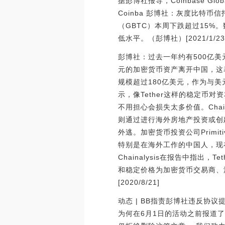
据彭博社报导，Coinbase G
Coinba 彭博社：灰度比特币
（GBTC）本周下跌超过15%。
低水平。（彭博社）[2021/1/23 1
彭博社：过去一年约有500亿美元
元的加密货币资产离开中国，这
规模超过180亿美元，作为与美元
示，像Tether这样的稳定
不用担心会损失太多价值。Cha
则通过进行海外房地产投资或创建
外逃。加密货币投资公司Primit
特别是在海外工作的中国人，现在都接受
Chainalysis在报告中指
和稳定价格为加密货币交易商、
[2020/8/21]
动态 | BB指责彭博社违反协议提前
为何在6月1日的活动之前报道了V