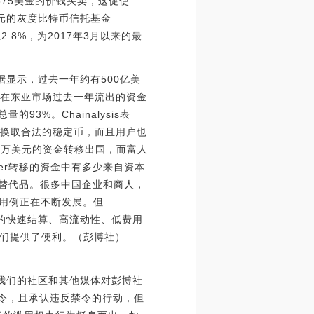
0至375美金的价钱买卖，这促使
亿美元的灰度比特币信托基金
.8%，为2017年3月以来的最
数据显示，过去一年约有500亿美
r在东亚市场过去一年流出的资金
3%。Chainalysis表
以换取合法的稳定币，而且用户也
于5万美元的资金转移出国，而富人
er转移的资金中有多少来自资本
美元的替代品。很多中国企业和商人，
er的用例正在不断发展。但
r相关的快速结算、高流动性、低费用
们提供了便利。（彭博社）
发推称：我们的社区和其他媒体对彭博社
意的禁令，且承认违反禁令的行动，但