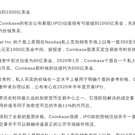
做到1000亿美金
inbase的初次公布募股(IPO)估值很有可能做到1000亿美金，先前
的价钱售卖。
lobal Inc.的个股上星期在Nasdaq私人竞拍销售市场上以每一股35
900美元至1000亿美金中间。据报道，Coinbase股票买卖交易收市时价
股权融资中初次估值为80亿美金。2020年1月，Coinbase个股在一
着升高。Coinbase那时候的估值约为500亿美金。
台发售时，私人买卖的价钱在一定水平上被用于明确个股的参考价格。Coi
册申请办理以前，公布有心在2020年半年度开展IPO。
布，是业界历史时间最久远的加密货币交易中心之一。它现阶段解决的成
用价值等同于加密货币总的市值11%的代币总。
到了全新的股票价格。Coinbase强调，IPO前的营销活动并不
交量并不可以精确传递真正的公开市场操作情况。