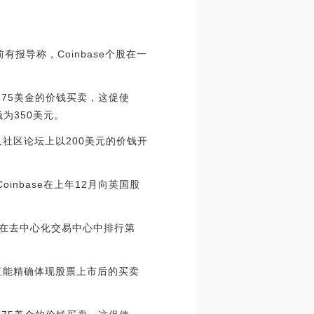
有报导称，Coinbase个股在一
0至375美金的价钱买卖，这促使
钱为350美元。
个私人社区论坛上以200美元的价钱开
nbase在上年12月向英国股
交量在去中心化交易中心中排行第
一直能精确体现股票上市后的买卖