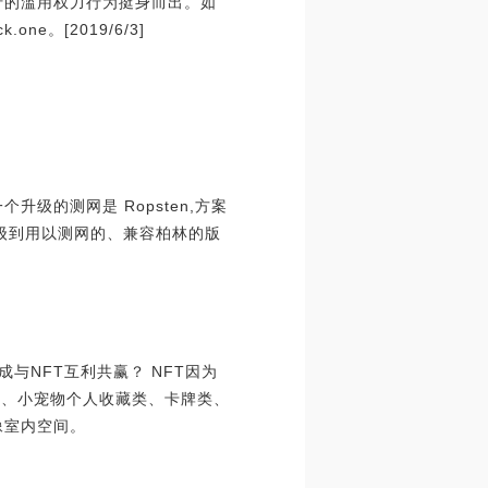
行的滥用权力行为挺身而出。如
。[2019/6/3]
级的测网是 Ropsten,方案
早升级到用以测网的、兼容柏林的版
成与NFT互利共赢？ NFT因为
型、小宠物个人收藏类、卡牌类、
像室内空间。