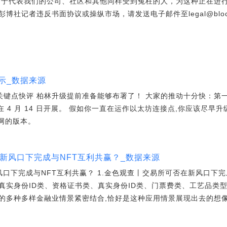
力于代表我们的公司、社区和其他同样受到冤枉的人，为这种正在进
记者违反书面协议或操纵市场，请发送电子邮件至legal@block.one
示_数据来源
关键点快评 柏林升级提前准备能够布署了！ 大家的推动十分快：第一个升
在 4 月 14 日开展。 假如你一直在运作以太坊连接点,你应该尽
主网的版本。
在新风口下完成与NFT互利共赢？_数据来源
风口下完成与NFT互利共赢？ 1.金色观查丨交易所可否在新风口下完
真实身份ID类、资格证书类、真实身份ID类、门票费类、工艺品类
的多种多样金融业情景紧密结合,恰好是这种应用情景展现出去的想