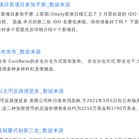
个项目新项目参加手册_数据来源
新项目参加手册 上星期,Odaily星体日报汇总了 3 月受欢迎的 ID
盎然。 迅速,本月的第二份 IDO 名册也来啦。你你准备好了吗？ 
息等好多个层面先后详细介绍十个新项目。
式宣布发布_数据来源
布发布 CoinBene的全仓分仓方式宣布发布。 全仓分仓方式,即全仓
且适用多种多样杆杠灵便挑选。
 以太币反跳便是多_数据来源
太币反跳便是多 美图公司昨日发布消息称,于2021年3月5日在公布场买
比特币,这二种加密货币的总溢价增资各自约为2210万美金和1790万美金
链颠覆式创新三农_数据来源