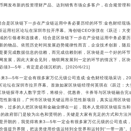
币网发布新的投资理财产品、达到销售市场众多客户，在合规管理和
弢：结合是区块链下一步在产业链运用中务必要历经的环节:金色财经现场采
链创新运用社区论坛在深圳市拉开序幕。海创链CEO张弢在《跃迁：大
域的引领者和连接者。结合是区块链下一步在产业链运用中务必要历
新的物品。依照历史时间发展趋势规律性而言，企业技术创新，随后
是要完成数据信息的信赖，而完成信赖剖析，区块链是一个好的环节
网发展，因此大家会见到，物联网发展到一定的环节的情况下，区块
3—5年，肯定是必须沉积的。[2020/6/21]
：将来3—5年一定会有很多家万亿元级公司造成:金色财经现场采访，20
用社区论坛在深圳市拉开序幕。首旅如家区块链经理何英琪在《跃迁：
区块链探寻本人数字货币，将積分、优惠劵、卡券等与区块链融合完
范性新项目，广州市区块链关键运用示范性新项目，真实运用区块链
外，过多的人把区块链和金融业绑在一起，我本人觉得区块链应当和
家的政府部门是较为出色和贤明的，关键是大家有充足的方式和方法
是开朗的，我觉得将来3—5年一定会有很多家万亿元级的公司造成
值提升界限，把这类使用价值运转到全世界和运转到“一带一路”。[202