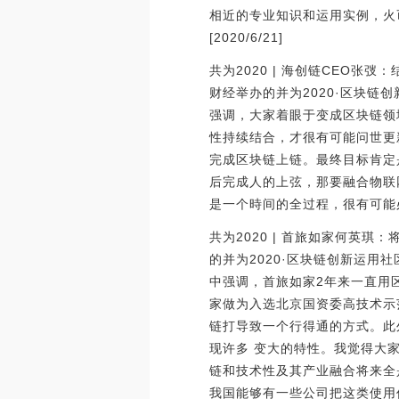
相近的专业知识和运用实例，火
[2020/6/21]
共为2020 | 海创链CEO张
财经举办的并为2020·区块
强调，大家着眼于变成区块链领
性持续结合，才很有可能问世更
完成区块链上链。最终目标肯定
后完成人的上弦，那要融合物联
是一个時间的全过程，很有可能必须
共为2020 | 首旅如家何英琪
的并为2020·区块链创新运
中强调，首旅如家2年来一直用
家做为入选北京国资委高技术示
链打导致一个行得通的方式。此
现许多 变大的特性。我觉得大
链和技术性及其产业融合将来全
我国能够有一些公司把这类使用价