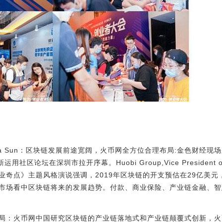
up Ciara Sun：区块链发展前途宽阔，火币网全方位合理布局:金色财经
论坛在深圳市拉开序幕。Huobi Group,Vice President of Glob
业奇点》主题风格演说强调，2019年区块链的开支预估在29亿美
市场看中区块链将来的发展趋势。付款、商业保险、产业链金融、智
局：火币网中国研究区块链的产业链落地式和产业链颠覆式创新，火