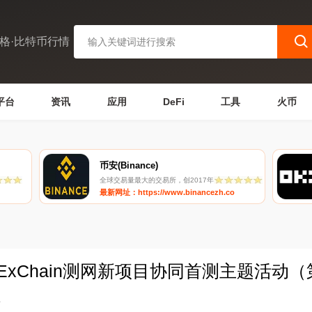
格·比特币行情
平台
资讯
应用
DeFi
工具
火币
币安(Binance)
全球交易量最大的交易所，创2017年
最新网址：https://www.binancezh.co
KExChain测网新项目协同首测主题活动
1