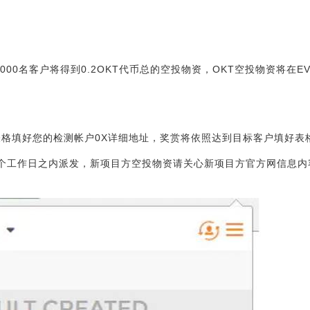
000名客户将得到0.2OKT代币总的空投物资，OKT空投物资将在E
在表格填好您的检测帐户0X详细地址，奖赏将依照达到目标客户填好表
后15个工作日之内派发，新项目方空投物资请关心新项目方官方网信息