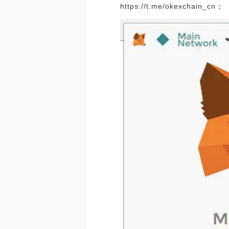
https://t.me/okexchain_cn；