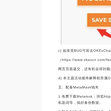
c) 如发觉BUG可前去OKExChain
（https://www.okexcn.com/f
网页页面递交，还有机会得到额
d) 本主题活动最终解释权所属OK
五、配备MetaMask钱夹
1.免费下载Metamsk：浏览ht
私匙词等，搞好备份数据。