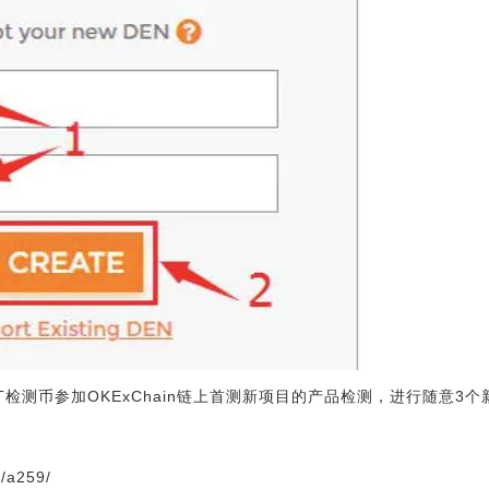
的OKT检测币参加OKExChain链上首测新项目的产品检测，进行随意
4/a259/