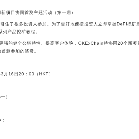
in测网新项目协同首测主题活动（第一期）
吸引住了很多投资人参加。为了更好地便捷投资人立即掌握DeFi挖
”系列产品挖矿教程。
际，为更强的健全公链特性、提高客户体验，OKExChain特协同20个
做为首测参加的奖赏。
1年3月16日20：00（HKT）
选一）
in；