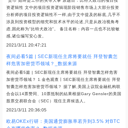
“货币”始终是工作的头等大事 原题目：比特犬政冶的项目投
资逻辑性 文中的项目投资逻辑现阶段销售市场上大部分投资
分析师的项目投资逻辑性不一样,由于文中提及的标底,几乎不
涉及到投资模型的细究和技术水平的论述,只是从政冶视角考
虑,因此称为“比特犬政冶”。 备注名称：內容一点也不比较敏
感,诸位编写安心发。
2021/3/11 20:47:21
夜间必看5篇 | SEC新现任主席将要就任 拜登智囊怎
样危害加密货币领域？_数据来源
夜间必看5篇 | SEC新现任主席将要就任 拜登智囊怎样危害
加密货币领域？ 1.金色观查丨SEC新现任主席将要就任 拜登
智囊怎样危害加密货币领域？ 据了解,美国上议院金融机构联
合会以14票赞同、10票抵制的結果根据Gary Gensler的美国
股票交易联合会（SEC）现任主席候选人。
2021/3/11 20:36:05
欧易OKEx行研：美国通货膨胀率若升到3.5% 对BTC