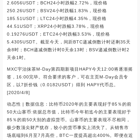
2.6056USDT；BCH24小时跌幅2.72%，现价格
250.26USDT；BSV24小时跌幅1.83%，现价格
185.51USDT；LTC24小时跌幅4.35%，现价格
44.51USDT；XRP24小时跌幅3.78%，现价格
0.19276USDT；ETC24小时跌幅3.53%，现价格
5.4305USDT。截至今天，间距BTC递减倒数计时还剩35天
余8时；BCH递减倒数计时0天余13时；BSV递减倒数计时2
天余1时。
MXC宇治抹茶M-Day第四期新项目HAPY今天12:00将逐渐摇
签，16:00完毕。符合要求的客户，可在主页M-Day会员专
区，以7折价钱（0.0182USDT）得到 HAPY代币总。
[2020/4/8]
动态性 | 数据信息：比特币2020年的主要表现好于85％的前
50大山寨币:依据总市值，比特币今年初迄今的主要表现好于
85％的前50大别的虚拟货币。山寨币的主要表现不尽相同，
极少数顶尖财产犹存，较小的货币事实上消失了。从销售市
场底端到6月至7月高些，BTC一度提高超出400%。即便在近