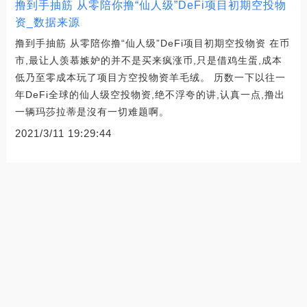
撸到手抽筋 从零陪你撸“仙人级”DeFi项目初期空投物
资_数据来源
撸到手抽筋 从零陪你撸“仙人级”DeFi项目初期空投物资 在币
市,最让人羡慕嫉妒的并不是买来疯涨币,只是借鸡生蛋,成本
低乃至零成本玩了项目方空投物资羊毛绒。 历数一下以往一
年DeFi全球的仙人级空投物资,绝不浮夸的讲,认真一点,撸出
一辆玛莎拉蒂是沒有一切难题啊。
2021/3/11 19:29:44