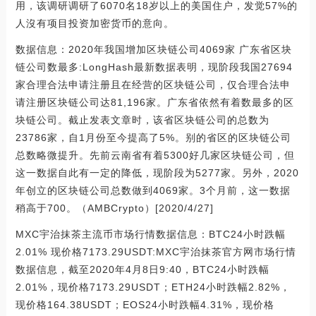
用，该调研调研了6070名18岁以上的美国住户，发觉57%的
人沒有项目投资加密货币的意向。
数据信息：2020年我国增加区块链公司4069家 广东省区块
链公司数最多:LongHash最新数据表明，现阶段我国27694
家合理合法申请注册且在经营的区块链公司，仅合理合法申
请注册区块链公司达81,196家。广东省依然有着数最多的区
块链公司。截止发表文章时，该省区块链公司的总数为
23786家，自1月份至今提高了5%。别的省区的区块链公司
总数略微提升。先前云南省有着5300好几家区块链公司，但
这一数据自此有一定的降低，现阶段为5277家。另外，2020
年创立的区块链公司总数做到4069家。3个月前，这一数据
稍高于700。（AMBCrypto）[2020/4/27]
MXC宇治抹茶主流币市场行情数据信息：BTC24小时跌幅
2.01% 现价格7173.29USDT:MXC宇治抹茶官方网市场行情
数据信息，截至2020年4月8日9:40，BTC24小时跌幅
2.01%，现价格7173.29USDT；ETH24小时跌幅2.82%，
现价格164.38USDT；EOS24小时跌幅4.31%，现价格