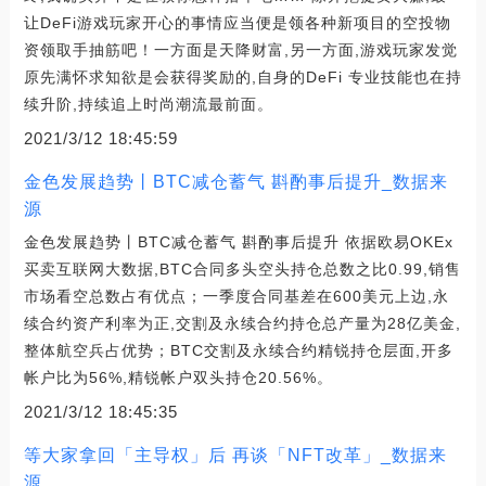
让DeFi游戏玩家开心的事情应当便是领各种新项目的空投物
资领取手抽筋吧！一方面是天降财富,另一方面,游戏玩家发觉
原先满怀求知欲是会获得奖励的,自身的DeFi 专业技能也在持
续升阶,持续追上时尚潮流最前面。
2021/3/12 18:45:59
金色发展趋势丨BTC减仓蓄气 斟酌事后提升_数据来
源
金色发展趋势丨BTC减仓蓄气 斟酌事后提升 依据欧易OKEx
买卖互联网大数据,BTC合同多头空头持仓总数之比0.99,销售
市场看空总数占有优点；一季度合同基差在600美元上边,永
续合约资产利率为正,交割及永续合约持仓总产量为28亿美金,
整体航空兵占优势；BTC交割及永续合约精锐持仓层面,开多
帐户比为56%,精锐帐户双头持仓20.56%。
2021/3/12 18:45:35
等大家拿回「主导权」后 再谈「NFT改革」_数据来
源