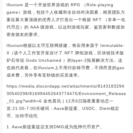
Illuvium 是一个开放世界游戏的 RPG （Role-playing
game）游戏，包括个人收藏和全自动对决因素，精英团队方
案征募大量顶级的优秀人才打造出一个根据 NFT （非单一化
代币总）的 AAA 级游戏，以达到游戏玩家、鉴赏家和数据加
密发烧友的要求。
Illuvium根据以太币互联网搭建，将应用来源于 Immutable-
X（该个人工作室开发设计了 NFT 牌组游戏，区块链技术版
炉石传说 Gods Unchained ）的layer-2拓展解决方法。这
也就代表着，在Illuvium上不用付款铸币费，不用昂贵的gas
成本费，另外享有亚秒级的买卖速率。
https://media.discordapp.net/attachments/8143183294
30540298/816994452643774475/Environment_Release
_01.jpg?width=6 金色晨讯 | 12月6日隔夜重要动态一
览:21:00-7:00关键词：Aave新提案、USDC、Diem稳定
币、比特币信托
1. Aave新提案提议支持DMG成为抵押代币资产。