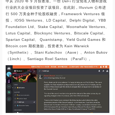
中从 2020 年 9 月份逐渐。一些 DeFi 行业知名人物和游戏
行业的大企业项目投资了该项目。在此刻，Illuvium 公布进
行 500 万美金种子轮股权融资，Framework Ventures 领
投， IOSG Ventures、LD Capital、Delphi Digital、YBB
Foundation Ltd、Stake Capital、Moonwhale Ventures、
Lotus Capital、Blocksync Ventures、Bitscale Capital、
Spartan Capital、 Quantstamp、Yield Guild Games 和
Bitcoin.com 期权激励，投资者为 Kain Warwick
（Synthetix）、Stani Kulechov （Aave）、Anton Bukov
（1inch）、Santiago Roel Santos （ParaFi）。