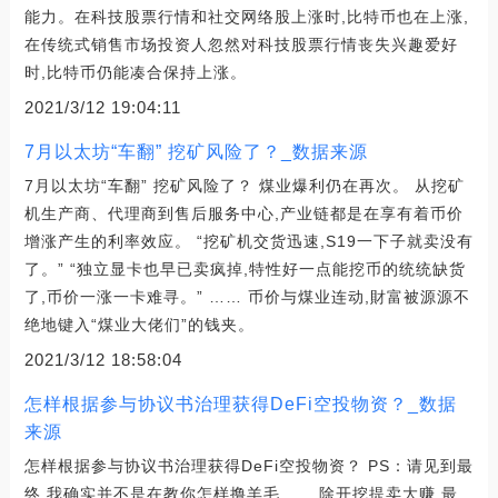
能力。在科技股票行情和社交网络股上涨时,比特币也在上涨,
在传统式销售市场投资人忽然对科技股票行情丧失兴趣爱好
时,比特币仍能凑合保持上涨。
2021/3/12 19:04:11
7月以太坊“车翻” 挖矿风险了？_数据来源
7月以太坊“车翻” 挖矿风险了？ 煤业爆利仍在再次。 从挖矿
机生产商、代理商到售后服务中心,产业链都是在享有着币价
增涨产生的利率效应。 “挖矿机交货迅速,S19一下子就卖没有
了。” “独立显卡也早已卖疯掉,特性好一点能挖币的统统缺货
了,币价一涨一卡难寻。” …… 币价与煤业连动,財富被源源不
绝地键入“煤业大佬们”的钱夹。
2021/3/12 18:58:04
怎样根据参与协议书治理获得DeFi空投物资？_数据
来源
怎样根据参与协议书治理获得DeFi空投物资？ PS：请见到最
终,我确实并不是在教你怎样撸羊毛…… 除开挖提卖大赚,最