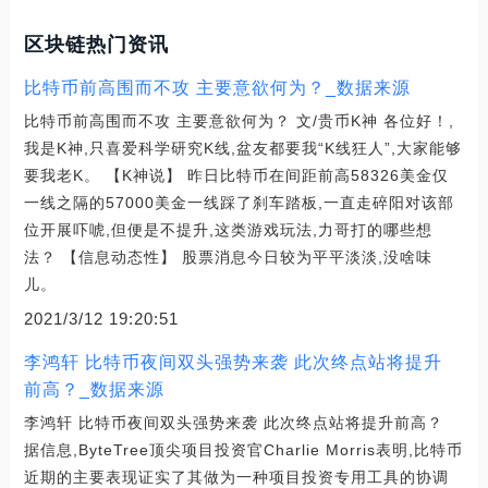
区块链热门资讯
比特币前高围而不攻 主要意欲何为？_数据来源
比特币前高围而不攻 主要意欲何为？ 文/贵币K神 各位好！,
我是K神,只喜爱科学研究K线,盆友都要我“K线狂人”,大家能够
要我老K。 【K神说】 昨日比特币在间距前高58326美金仅
一线之隔的57000美金一线踩了刹车踏板,一直走碎阳对该部
位开展吓唬,但便是不提升,这类游戏玩法,力哥打的哪些想
法？ 【信息动态性】 股票消息今日较为平平淡淡,没啥味
儿。
2021/3/12 19:20:51
李鸿轩 比特币夜间双头强势来袭 此次终点站将提升
前高？_数据来源
李鸿轩 比特币夜间双头强势来袭 此次终点站将提升前高？
据信息,ByteTree顶尖项目投资官Charlie Morris表明,比特币
近期的主要表现证实了其做为一种项目投资专用工具的协调