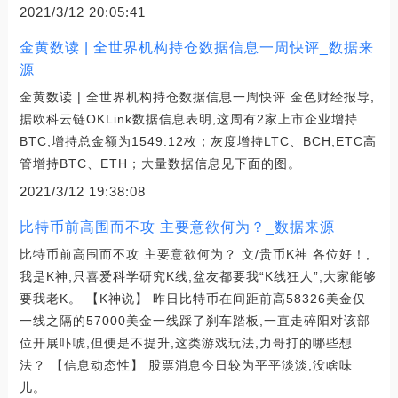
2021/3/12 20:05:41
金黄数读 | ​全世界机构持仓数据信息一周快评_数据来
源
金黄数读 | ​全世界机构持仓数据信息一周快评 金色财经报导,
据欧科云链OKLink数据信息表明,这周有2家上市企业增持
BTC,增持总金额为1549.12枚；灰度增持LTC、BCH,ETC高
管增持BTC、ETH；大量数据信息见下面的图。
2021/3/12 19:38:08
比特币前高围而不攻 主要意欲何为？_数据来源
比特币前高围而不攻 主要意欲何为？ 文/贵币K神 各位好！,
我是K神,只喜爱科学研究K线,盆友都要我“K线狂人”,大家能够
要我老K。 【K神说】 昨日比特币在间距前高58326美金仅
一线之隔的57000美金一线踩了刹车踏板,一直走碎阳对该部
位开展吓唬,但便是不提升,这类游戏玩法,力哥打的哪些想
法？ 【信息动态性】 股票消息今日较为平平淡淡,没啥味
儿。