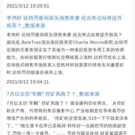
2021/3/12 19:20:51
李鸿轩 比特币夜间双头强势来袭 此次终点站将提升
前高？_数据来源
李鸿轩 比特币夜间双头强势来袭 此次终点站将提升前高？
据信息,ByteTree顶尖项目投资官Charlie Morris表明,比特币
近期的主要表现证实了其做为一种项目投资专用工具的协调
能力。在科技股票行情和社交网络股上涨时,比特币也在上涨,
在传统式销售市场投资人忽然对科技股票行情丧失兴趣爱好
时,比特币仍能凑合保持上涨。
2021/3/12 19:04:11
7月以太坊“车翻” 挖矿风险了？_数据来源
7月以太坊“车翻” 挖矿风险了？ 煤业爆利仍在再次。 从挖矿
机生产商、代理商到售后服务中心,产业链都是在享有着币价
增涨产生的利率效应。 “挖矿机交货迅速,S19一下子就卖没有
了。” “独立显卡也早已卖疯掉,特性好一点能挖币的统统缺货
了,币价一涨一卡难寻。” …… 币价与煤业连动,財富被源源不