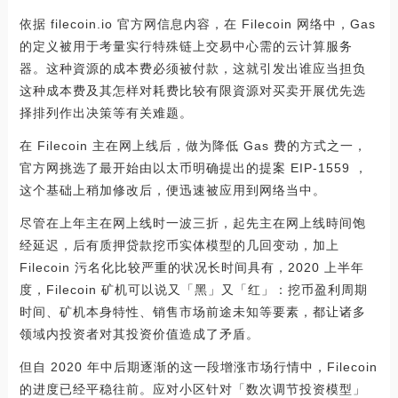
依据 filecoin.io 官方网信息内容，在 Filecoin 网络中，Gas
的定义被用于考量实行特殊链上交易中心需的云计算服务
器。这种資源的成本费必须被付款，这就引发出谁应当担负
这种成本费及其怎样对耗费比较有限資源对买卖开展优先选
择排列作出决策等有关难题。
在 Filecoin 主在网上线后，做为降低 Gas 费的方式之一，
官方网挑选了最开始由以太币明确提出的提案 EIP-1559 ，
这个基础上稍加修改后，便迅速被应用到网络当中。
尽管在上年主在网上线时一波三折，起先主在网上线時间饱
经延迟，后有质押贷款挖币实体模型的几回变动，加上
Filecoin 污名化比较严重的状况长时间具有，2020 上半年
度，Filecoin 矿机可以说又「黑」又「红」：挖币盈利周期
时间、矿机本身特性、销售市场前途未知等要素，都让诸多
领域内投资者对其投资价值造成了矛盾。
但自 2020 年中后期逐渐的这一段增涨市场行情中，Filecoin
的进度已经平稳往前。应对小区针对「数次调节投资模型」