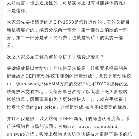
太坊而言，也是通用性的，可是实际上很有可能具体情况并
不是这样。
大家最先要搞清楚的是EIP-1559是怎样运作的，它的关键目
地是将客户的手续费分成两一部分，第一部分是消毁的一部
分，第二一部分是矿工的台费，也就是给矿工的奖赏一部
分。
次之大家必须了解为何如今矿工手续费那麼高？
关键缘故是以太坊链上的转帐要求提高，转帐要求提高的关
键缘故是DEFI流动性挖币和别的运用造成 ，尤其是流动性挖
币，像uniswap那样AMM方式的交易中心和DYDX那样的区
块链技术交易中心，大部分早已占有了以太坊上绝大多数转
帐总流量，因而富豪们为了更好地快人一步，就在手续费上
设定十分高的gas price，这就是造成 如今手续费高的缘故。
并且不仅这般，以太坊链上DEFI新项目的确也认可度高，币
价获得销售市场的认同，例如crv、aave、compound、
uniswap这些，实际上都为以太坊区块链技术奉献了很多的总