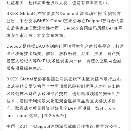
利益相关：创作者重仓股以太坊，也是有算率在挖币。
BKEX Global公布将要参加Deipool汇聚流动性挖币:据官方
公告，平台交易BKEX Global宣布公布在Deipool智能合约发
布后将参加汇聚流动性挖币，Deipool合同编码历经Certik网
络安全审计后，将要宣布发布。
Deipool是根据DAO体制的社区治理智能合约服务平台，打造
出区块链技术钱夹、借款、股权融资、买卖、推测、资产托
管艺人经纪人等DeFi技术性设备为一体、跨链的互联网金融
服务项目绿色生态。
BKEX Global是必客集团公司集团旗下由区块链市场行业杰
出从事精英团队协同全世界顶级风险控制优秀人才打造出的
区块链技术财产认购和平台交易，选用领域领跑的安全生产
技术，着眼于利润最大化汇聚全世界高品质区块链技术财
产。取得成功项目投资过好几个DeFi新项目，如yfi、crv、
uni、moon这些。[2020/9/26]
中币（ZB）与Deipool达到深层战略合作协议:据官方公告，