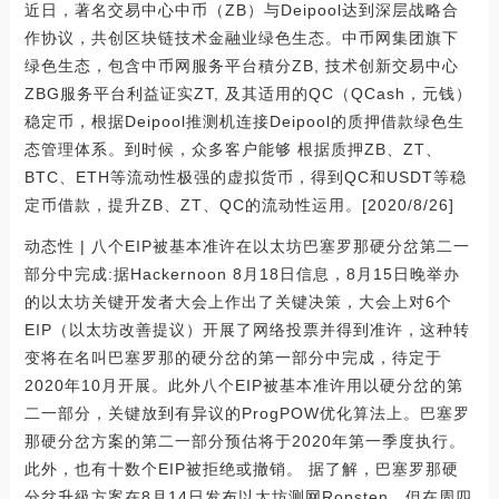
近日，著名交易中心中币（ZB）与Deipool达到深层战略合
作协议，共创区块链技术金融业绿色生态。中币网集团旗下
绿色生态，包含中币网服务平台積分ZB, 技术创新交易中心
ZBG服务平台利益证实ZT, 及其适用的QC（QCash，元钱）
稳定币，根据Deipool推测机连接Deipool的质押借款绿色生
态管理体系。到时候，众多客户能够 根据质押ZB、ZT、
BTC、ETH等流动性极强的虚拟货币，得到QC和USDT等稳
定币借款，提升ZB、ZT、QC的流动性运用。[2020/8/26]
动态性 | 八个EIP被基本准许在以太坊巴塞罗那硬分岔第二一
部分中完成:据Hackernoon 8月18日信息，8月15日晚举办
的以太坊关键开发者大会上作出了关键决策，大会上对6个
EIP（以太坊改善提议）开展了网络投票并得到准许，这种转
变将在名叫巴塞罗那的硬分岔的第一部分中完成，待定于
2020年10月开展。此外八个EIP被基本准许用以硬分岔的第
二一部分，关键放到有异议的ProgPOW优化算法上。巴塞罗
那硬分岔方案的第二一部分预估将于2020年第一季度执行。
此外，也有十数个EIP被拒绝或撤销。 据了解，巴塞罗那硬
分岔升級方案在8月14日发布以太坊测网Ropsten，但在周四