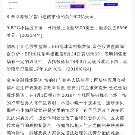
8.全世界数字货币总的市值约为1900亿美金。
9.BTC小幅度下挫，日内最上涨至6900美金，最少跌去6606
美元。[2020/4/4]
剖析 | 金色股票盘面：BBI泡沫塑料指数值:金色股票盘面综
合分析：BBI泡沫塑料指数值8月24日表明为69，表明销售市
场有一定的风险性，该指数值从18年3月见顶后波动下跌，现
阶段早已返回17年末的水准。[2018/8/24]
金色金融现场采访 快的打车创办人陈伟星：区块链应用会摇
摆不定生产要素独享规章制度 重要到底是谁来提升:金色金融
现场采访，在4月3日举行的2018年全球区块链峰会当场，快
的打车创办人陈伟星表明，不必小瞧一个技术性，连珍珠贝
那样小小物品被觉得是贷币的情况下，它早已更改了许多原
先的买卖方式，股份体制还更改了全球的合作方式，区块链
技术是可编程控制器的，假如可以把人与人之间的关联程序
编写得话，能够想象大家原先没法处理的按劳分配的难题，