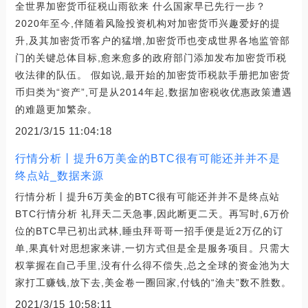
全世界加密货币征税山雨欲来 什么国家早已先行一步？
2020年至今,伴随着风险投资机构对加密货币兴趣爱好的提
升,及其加密货币客户的猛增,加密货币也变成世界各地监管部
门的关键总体目标,愈来愈多的政府部门添加发布加密货币税
收法律的队伍。 假如说,最开始的加密货币税款手册把加密货
币归类为“资产”,可是从2014年起,数据加密税收优惠政策遭遇
的难题更加繁杂。
2021/3/15 11:04:18
行情分析丨提升6万美金的BTC很有可能还并并不是
终点站_数据来源
行情分析丨提升6万美金的BTC很有可能还并并不是终点站
BTC行情分析 礼拜天二天急事,因此断更二天。再写时,6万价
位的BTC早已初出武林,睡虫拜哥哥一招手便是近2万亿的订
单,果真针对思想家来讲,一切方式但是全是服务项目。只需大
权掌握在自己手里,没有什么得不偿失,总之全球的资金池为大
家打工赚钱,放下去,美金卷一圈回家,付钱的“渔夫”数不胜数。
2021/3/15 10:58:11